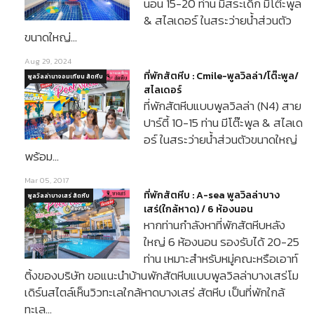
นอน 15-20 ท่าน มีสระเด็ก มีโต๊ะพูล
& สไลเดอร์ ในสระว่ายน้ำส่วนตัว
ขนาดใหญ่…
Aug 29, 2024
ที่พักสัตหีบ : Cmile-พูลวิลล่า/โต๊ะพูล/
พูลวิลล่านาจอมเทียน สัตหีบ
สไลเดอร์
ที่พักสัตหีบแบบพูลวิลล่า (N4) สาย
ปาร์ตี้ 10-15 ท่าน มีโต๊ะพูล & สไลเด
อร์ ในสระว่ายน้ำส่วนตัวขนาดใหญ่
พร้อม…
Mar 05, 2017
ที่พักสัตหีบ : A-sea พูลวิลล่าบาง
พูลวิลล่าบางเสร่ สัตหีบ
เสร่(ใกล้หาด) / 6 ห้องนอน
หากท่านกำลังหาที่พักสัตหีบหลัง
ใหญ่ 6 ห้องนอน รองรับได้ 20-25
ท่าน เหมาะสำหรับหมู่คณะหรือเอาท์
ติ้งของบริษัท ขอแนะนำบ้านพักสัตหีบแบบพูลวิลล่าบางเสร่โม
เดิร์นสไตล์เห็นวิวทะเลใกล้หาดบางเสร่ สัตหีบ เป็นที่พักใกล้
ทะเล…