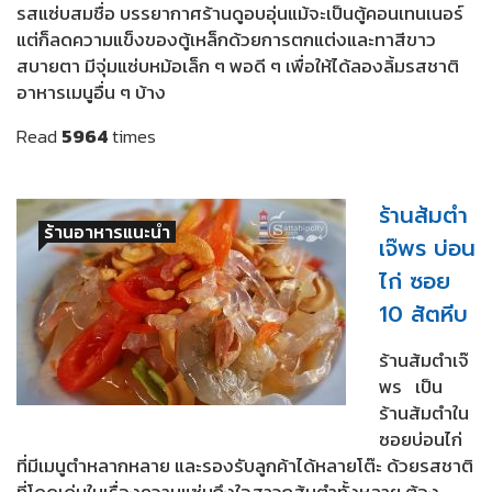
รสแซ่บสมชื่อ บรรยากาศร้านดูอบอุ่นแม้จะเป็นตู้คอนเทนเนอร์
แต่ก็ลดความแข็งของตู้เหล็กด้วยการตกแต่งและทาสีขาว
สบายตา มีจุ่มแซ่บหม้อเล็ก ๆ พอดี ๆ เพื่อให้ได้ลองลิ้มรสชาติ
อาหารเมนูอื่น ๆ บ้าง
Read
5964
times
ร้านส้มตำ
ร้านอาหารแนะนำ
เจ๊พร บ่อน
ไก่ ซอย
10 สัตหีบ
ร้านส้มตำเจ๊
พร เป็น
ร้านส้มตำใน
ซอยบ่อนไก่
ที่มีเมนูตำหลากหลาย และรองรับลูกค้าได้หลายโต๊ะ ด้วยรสชาติ
ที่โดดเด่นในเรื่องความแซ่บถึงใจสาวกส้มตำทั้งหลาย ต้อง