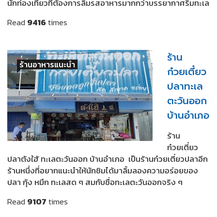
นักท่องเที่ยวที่ต้องการลิ้มรสอาหารมากกว่าบรรยากาศริมทะเล
Read
9416
times
ร้าน
ร้านอาหารแนะนำ
ก๋วยเตี๋ยว
ปลาทะเล
ตะวันออก
บ้านอำเภอ
ร้าน
ก๋วยเตี๋ยว
ปลาตังใฮ้ ทะเลตะวันออก บ้านอำเภอ เป็นร้านก๋วยเตี๋ยวปลาอีก
ร้านหนึ่งที่อยากแนะนำให้นักชิมได้มาลิ้มลองความอร่อยของ
ปลา กุ้ง หมึก ทะเลสด ๆ สมกับชื่อทะเลตะวันออกจริง ๆ
Read
9107
times