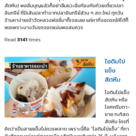
สัตหีบ) พออิ่มบุญแล้วก็อย่าลืมแวะอิ่มท้องกับก๋วยเตี๋ยวปลา
อินทรีย์ ที่มีเส้นปลาทำจากปลาอินทรีย์ล้วน ๆ สด ใหม่ ทุกวัน
ร้านหาง่ายเข้าวัดหลวงพ่ออี๋มาก็เจอเลย แค่หาที่จอดรถให้ได้ก็
พอเพราะบางวันรถจอดแน่นพอสมควร
Read
3141
times
ไอติมไข่
ร้านอาหารแนะนำ
แข็ง
สัตหีบ
ไอติมไข่แข็ง
สัตหีบ หรือ
ไอศครีมตา-
ยาย กะทิสด
สัตหีบ ใครที่
คิดว่าเป็นสายแข็งไม่ควรพลาด เพราะนี้คือ “ไอติมไข่แข็ง” ที่กา
รันตีความอร่อยคู่ตลาดเมืองสัตหีบมาเกินกว่า 25 ปี หลังจาก