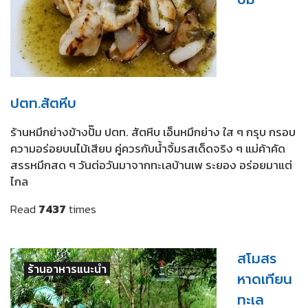
ปตท.สัตหีบ
ร้านหมึกย่างข้างปั๊ม ปตท. สัตหีบ เอ็นหมึกย่าง ใส ๆ กรุบ กรอบ
ความอร่อยบนไม้เสียบ คู่ควรกับน้ำจิ้มรสเด็ดจริง ๆ แม่ค้าคัด
สรรหมึกสด ๆ วันต่อวันมาจากทะเลบ้านเพ ระยอง อร่อยมาแต่
ไกล
Read
7437
times
สโมสร
ร้านอาหารแนะนำ
หาดเทียน
ทะเล