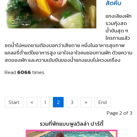
สัตหีบ
แกงเลียงผัก
รวมกุ้งสด
น้ำข้นสุด ๆ
ใครทานแล้ว
ซดน้ำไม่หมดชามต้องบอกว่าเสียดาย หนึ่งในอาหารสุขภาพ
แคลอรี่ต่ำแต่ใยอาหารสูง เอาใจเอาใจคนชอบทานผัก ด้วยความ
สดของผัก และความเข้มข้นของน้ำแกงแบบไม่หวงเครื่อง
Read
6066
times
Start
«
1
2
3
»
End
Page 2 of 3
รวมที่พักแบบพูลวิลล่า ปาร์ตี้