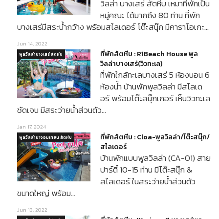
วิลล่า บางเสร่ สัตหีบ เหมาที่พักเป็น
หมู่คณะ ได้มากถึง 80 ท่าน ที่พัก
บางเสร่มีสระน้ำกว้าง พร้อมสไลเดอร์ โต๊ะสนุ๊ก มีคาราโอเกะ…
Jun 14, 2022
ที่พักสัตหีบ : R1Beach House พูล
พูลวิลล่าบางเสร่ สัตหีบ
วิลล่าบางเสร่(วิวทะเล)
ที่พักใกล้ทะเลบางเสร่ 5 ห้องนอน 6
ห้องน้ำ บ้านพักพูลวิลล่า มีสไลเด
อร์ พร้อมโต๊ะสนุ๊กเกอร์ เห็นวิวทะเล
ชัดเจน มีสระว่ายน้ำส่วนตัว…
Jan 17, 2024
ที่พักสัตหีบ : Cloa-พูลวิลล่า/โต๊ะสนุ๊ก/
พูลวิลล่านาจอมเทียน สัตหีบ
สไลเดอร์
บ้านพักแบบพูลวิลล่า (CA-01) สาย
ปาร์ตี้ 10-15 ท่าน มีโต๊ะสนุ๊ก &
สไลเดอร์ ในสระว่ายน้ำส่วนตัว
ขนาดใหญ่ พร้อม…
Jun 13, 2022