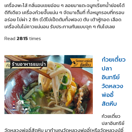
เครื่องพะโล้ กลิ่นอบเชยอ่อน ๆ ลอยมาแตะจมูกเรียกน้ำย่อยได้
ดีทีเดียว เครื่องก๋วยจั๊บแน่น ๆ จัดมาเต็มที่ ทั้งหมูกรอบที่กรอบ
อร่อย ไข่ผ่า 2 ซีก (ได้ไข่เป็ดต้มทั้งฟอง) ตับ เต้าหู้ทอด เลือด
เครื่องในไม่คาวแน่นอน รับประทานกันแบบจุก ๆ กันไปเลย
Read
2815
times
ก๋วยเตี๋ยว
ร้านอาหารแนะนำ
ปลา
อินทรีย์
วัดหลวง
พ่ออี๋
สัตหีบ
ก๋วยเตี๋ยว
ปลาอินทรีย์
วัดหลวงพ่ออี๋สัตหีบ มาทำบุญวัดหลวงพ่ออี๋(หรือวัดหลวงปู่อี๋