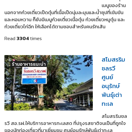
เมนูของร้าน
นอกจากก๋วยเตี๋ยวเป็ดตุ๋นที่เนื้อเป็ดนุ่มละมุนและน้ำซุปที่เข้มข้น
และหอมหวาน ก็ยังมีเมนูก๋วยเตี๋ยวเนื้อตุ๋น ก๋วยเตี๋ยวหมูตุ๋น และ
ก๋วยเตี๋ยวไก่ฉีก ให้เลือกได้ตามชอบสำหรับคนรักเส้น
Read
3304
times
สโมสรริม
ร้านอาหารแนะนำ
ชลรวี
ศูนย์
อนุรักษ์
พันธุ์เต่า
ทะเล
สโมสรริมชล
รวี สอ.รฝ.ให้บริการอาหารทะเลสด ที่ปรุงรสชาติจนเป็นที่ถูกใจ
ของนักท่องเที่ยวที่มาเยี่ยมชม ศูนย์อนุรักษ์พันธุ์เต่าทะเล