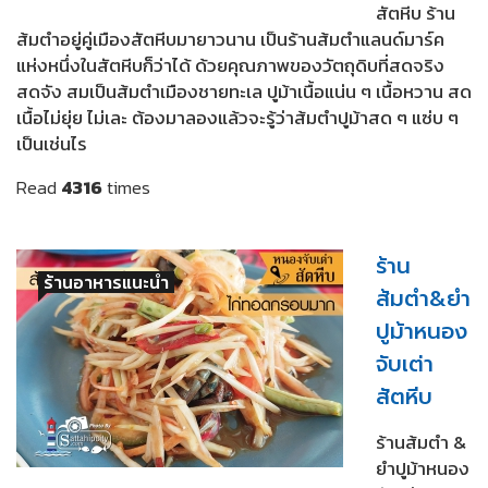
สัตหีบ ร้าน
ส้มตำอยู่คู่เมืองสัตหีบมายาวนาน เป็นร้านส้มตำแลนด์มาร์ค
แห่งหนึ่งในสัตหีบก็ว่าได้ ด้วยคุณภาพของวัตถุดิบที่สดจริง
สดจัง สมเป็นส้มตำเมืองชายทะเล ปูม้าเนื้อแน่น ๆ เนื้อหวาน สด
เนื้อไม่ยุ่ย ไม่เละ ต้องมาลองแล้วจะรู้ว่าส้มตำปูม้าสด ๆ แซ่บ ๆ
เป็นเช่นไร
Read
4316
times
ร้าน
ร้านอาหารแนะนำ
ส้มตำ&ยำ
ปูม้าหนอง
จับเต่า
สัตหีบ
ร้านส้มตำ &
ยำปูม้าหนอง