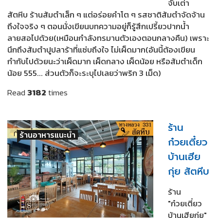
จับเต่า
สัตหีบ ร้านส้มตำเล็ก ๆ แต่อร่อยคำโต ๆ รสชาติส้มตำจัดจ้าน
ถึงใจจริง ๆ ตอนนั่งเขียนบทความอยู่ก็รู้สึกเปรี้ยวปากน้ำ
ลายสอไปด้วย(เหมือนกำลังทรมานตัวเองตอนกลางคืน) เพราะ
นึกถึงส้มตำปูปลาร้าที่แซ่บถึงใจ ไม่เผ็ดมาก(อันนี้ต้องเขียน
กำกับไปด้วยนะว่าเผ็ดมาก เผ็ดกลาง เผ็ดน้อย หรือส้มตำเด็ก
น้อย 555... ส่วนตัวก็จะระบุไปเลยว่าพริก 3 เม็ด)
Read
3182
times
ร้าน
ร้านอาหารแนะนำ
ก๋วยเตี๋ยว
บ้านเฮีย
กุ่ย สัตหีบ
ร้าน
"ก๋วยเตี๋ยว
บ้านเฮียกุ่ย"