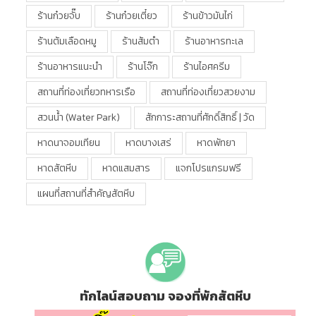
ร้านก๋วยจั๊บ
ร้านก๋วยเตี๋ยว
ร้านข้าวมันไก่
ร้านต้มเลือดหมู
ร้านส้มตำ
ร้านอาหารทะเล
ร้านอาหารแนะนำ
ร้านโจ๊ก
ร้านไอศครีม
สถานที่ท่องเที่ยวทหารเรือ
สถานที่ท่องเที่ยวสวยงาม
สวนน้ำ (water Park)
สักการะสถานที่ศักดิ์สิทธิ์ | วัด
หาดนาจอมเทียน
หาดบางเสร่
หาดพัทยา
หาดสัตหีบ
หาดแสมสาร
แจกโปรแกรมฟรี
แผนที่สถานที่สำคัญสัตหีบ
ทักไลน์สอบถาม จองที่พักสัตหีบ