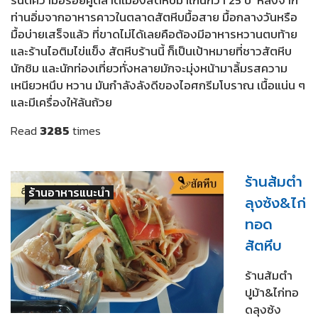
ท่านอิ่มจากอาหารคาวในตลาดสัตหีบมื้อสาย มื้อกลางวันหรือ
มื้อบ่ายเสร็จแล้ว ที่ขาดไม่ได้เลยคือต้องมีอาหารหวานตบท้าย
และร้านไอติมไข่แข็ง สัตหีบร้านนี้ ก็เป็นเป้าหมายที่ชาวสัตหีบ
นักชิม และนักท่องเที่ยวทั่งหลายมักจะมุ่งหน้ามาลิ้มรสความ
เหนียวหนึบ หวาน มันกำลังลังดีของไอศกรีมโบราณ เนื้อแน่น ๆ
และมีเครื่องให้ล้นถ้วย
Read
3285
times
ร้านส้มตำ
ร้านอาหารแนะนำ
ลุงซ้ง&ไก่
ทอด
สัตหีบ
ร้านส้มตำ
ปูม้า&ไก่ทอ
ดลุงซ้ง