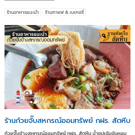
ร้านอาหารแนะนำ
ร้านกาแฟ & เบเกอรี่
ร้านอาหารแนะนำ
ร้านก๋วยจั๊บสหกรณ์ออมทรัพย์ กฝร. สัตหีบ
ก๋วยจั๊บข้างสหกรณ์ออมทรัพย์ กฝร. สัตหีบ น้ำซุปเข้มข้นหอม