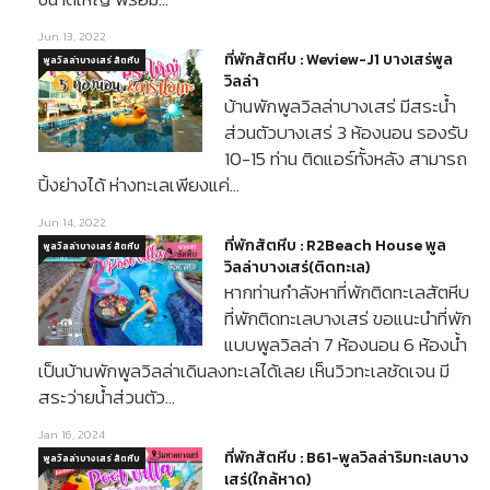
Jun 13, 2022
ที่พักสัตหีบ : Weview-J1 บางเสร่พูล
พูลวิลล่าบางเสร่ สัตหีบ
วิลล่า
บ้านพักพูลวิลล่าบางเสร่ มีสระน้ำ
ส่วนตัวบางเสร่ 3 ห้องนอน รองรับ
10-15 ท่าน ติดแอร์ทั้งหลัง สามารถ
ปิ้งย่างได้ ห่างทะเลเพียงแค่…
Jun 14, 2022
ที่พักสัตหีบ : R2Beach House พูล
พูลวิลล่าบางเสร่ สัตหีบ
วิลล่าบางเสร่(ติดทะเล)
หากท่านกำลังหาที่พักติดทะเลสัตหีบ
ที่พักติดทะเลบางเสร่ ขอแนะนำที่พัก
แบบพูลวิลล่า 7 ห้องนอน 6 ห้องน้ำ
เป็นบ้านพักพูลวิลล่าเดินลงทะเลได้เลย เห็นวิวทะเลชัดเจน มี
สระว่ายน้ำส่วนตัว…
Jan 16, 2024
ที่พักสัตหีบ : B61-พูลวิลล่าริมทะเลบาง
พูลวิลล่าบางเสร่ สัตหีบ
เสร่(ใกล้หาด)