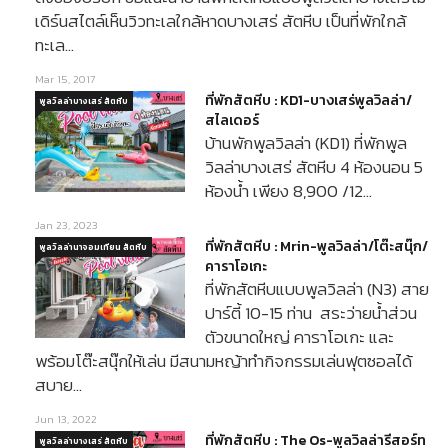
เดิร์นสไตล์เห็นวิวทะเลใกล้หาดบางเสร่ สัตหีบ เป็นที่พักใกล้
ทะเล…
Mar 15, 2017
ที่พักสัตหีบ : KD1-บางเสร่พูลวิลล่า/
พูลวิลล่าบางเสร่ สัตหีบ
สไลเดอร์
บ้านพักพูลวิลล่า (KD1) ที่พักพูล
วิลล่าบางเสร่ สัตหีบ 4 ห้องนอน 5
ห้องน้ำ เพียง 8,900 /12…
Jan 23, 2023
ที่พักสัตหีบ : Mrin-พูลวิลล่า/โต๊ะสนุ๊ก/
พูลวิลล่านาจอมเทียน สัตหีบ
คาราโอเกะ
ที่พักสัตหีบแบบพูลวิลล่า (N3) สาย
ปาร์ตี้ 10-15 ท่าน สระว่ายน้ำส่วน
ตัวขนาดใหญ่ คาราโอเกะ และ
พร้อมโต๊ะสนุ๊กให้เล่น มีสนามหญ้าทำกิจกรรมเล่นฟุตซอลได้
สบาย…
Jun 13, 2022
ที่พักสัตหีบ : The Os-พูลวิลล่ารีสอร์ท
พูลวิลล่าบางเสร่ สัตหีบ