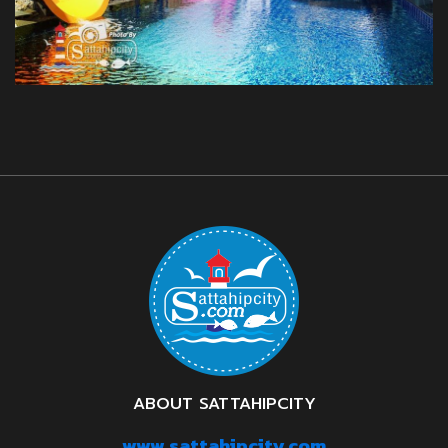
ABOUT SATTAHIPCITY
www.sattahipcity.com