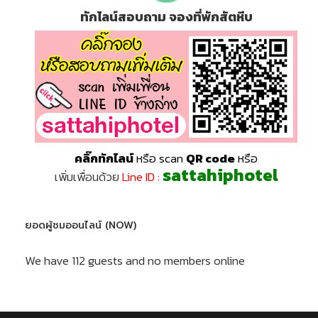
ทักไลน์สอบถาม จองที่พักสัตหีบ
คลิ๊กทักไลน์
หรือ scan
QR code
หรือ
sattahiphotel
เพิ่มเพื่อนด้วย
Line ID :
ยอดผู้ชมออนไลน์ (NOW)
We have 112 guests and no members online