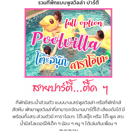
รวมที่พักแบบพูลวิลล่า ปาร์ตี้
ที่พักมีสระน้ำส่วนตัว แบบบางเสร่พูลวิลล่า หรือที่พักใกล้
สัตหีบ พัทยาพูลวิลล่าที่สามารถจัดงานปาร์ตี้ได้ เสียงดังได้ มี
พร้อมทั้งสระส่วนตัวมี คาราโอเกะ โต๊ะสนุ๊ก หรือ โต๊ะพูล สระ
น้ำมีสไลเดอร์ให้เด็ก ๆ น้อง ๆ หนู ๆ ได้เล่นกับเพื่อน ๆ
สนุกสนาน