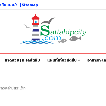
สัตหีบแนะนำ
| Sitemap
หาดสวย | ทะเลสัตหีบ
แผนที่เที่ยวสัตหีบ
อาหารทะเล
พูลวิลล่ามีสระเด็ก