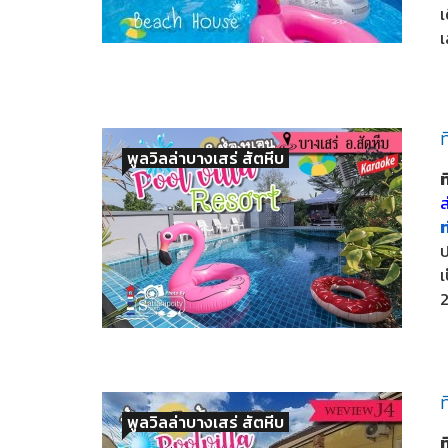
เ
เ
ท
พูลวิลล่าบางเสร่ สัตหีบ
ท
ส
ท
เ
2
ท
พูลวิลล่าบางเสร่ สัตหีบ
ท