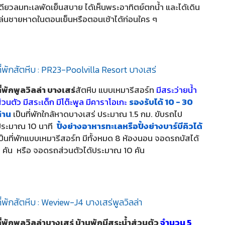
ดียวลมทะเลพัดเย็นสบาย ได้เห็นพระอาทิตย์ตกน้ำ และได้เดิน
ล่นชายหาดในตอนเย็นหรือตอนเช้าได้ก่อนใคร ๆ
ี่พักสัตหีบ : PR23-Poolvilla Resort บางเสร่
ี่พักพูลวิลล่า บางเสร่
สัตหีบ แบบเหมารีสอร์ท
มีสระว่ายน้ำ
่วนตัว มีสระเด็ก มีโต๊ะพูล มีคาราโอเกะ
รองรับได้ 10 - 30
่าน
เป็นที่พักใกล้หาดบางเสร่ ประมาณ 1.5 กม. ขับรถไป
ประมาณ 10 นาที
ปิ้งย่างอาหารทะเลหรือปิ้งย่างบาร์บีคิวได้
ป็นที่พักแบบเหมารีสอร์ท มีทั้งหมด 8 ห้องนอน จอดรถบัสได้
 คัน หรือ จอดรถส่วนตัวได้ประมาณ 10 คัน
ี่พักสัตหีบ : Weview-J4 บางเสร่พูลวิลล่า
ี่พักพูลวิลล่าบางเสร่ บ้านพักมีสระน้ำส่วนตัว
จำนวน 5