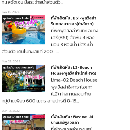
ทะเลชัดเจน มีสระว่ายน้ำส่วนตัว…
Jan 16, 2024
ที่พักสัตหีบ : B61-พูลวิลล่า
พูลวิลล่าบางเสร่ สัตหีบ
ริมทะเลบางเสร่(ใกล้หาด)
ที่พักพูลวิลล่าริมทะเลบาง
เสร่(B61) สัตหีบ 4 ห้อง
นอน 3 ห้องน้ำ มีสระน้ำ
ส่วนตัว เดินไปทะเลแค่ 200 -…
Mar 28, 2025
ที่พักสัตหีบ : L2-Beach
พูลวิลล่านาจอมเทียน สัตหีบ
House พูลวิลล่า(ใกล้หาด)
Lima-02 Beach House
พูลวิลล่า&คาราโอเกะ
(L2) ห่างหาดสงบท้าย
หมู่บ้านเพียง 600 เมตร สายปาร์ตี้ 8-15…
Jun 13, 2022
ที่พักสัตหีบ : Weview-J4
พูลวิลล่าบางเสร่ สัตหีบ
บางเสร่พูลวิลล่า
ที่พักพูลวิลล่าบางเสร่