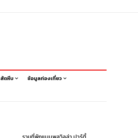
สัตหีบ
ข้อมูลท่องเที่ยว
รวมที่พักแบบพูลวิลล่า ปาร์ตี้