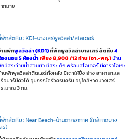
มากมาย
ี่พักสัตหีบ : KD1-บางเสร่พูลวิลล่า/สไลเดอร์
้านพัก
พูลวิลล่า (KD1)
ที่พักพูลวิลล่า
บางเสร่ สัตหีบ
4
้องนอน 5 ห้องน้ำ
เพียง 8,900 /12 ท่าน (อา.-พฤ.)
บ้าน
ักมีสระว่ายน้ำส่วนตัว มีสระเด็ก พร้อมสไลเดอร์ มีคาราโอเกะ
้านพักพูลวิลล่าติดแอร์ทั้งหลัง มีเตาให้ปิ้ง ย่าง อาหารทะเล
รือบาร์บีคิวได้ อุปกรณ์ครัวครบครัน อยู่ใกล้หาดบางเสร่
ประมาณ 3 กม.
ี่พักสัตหีบ : Near Beach-บ้านตากอากาศ (ใกล้หาดบาง
สร่)