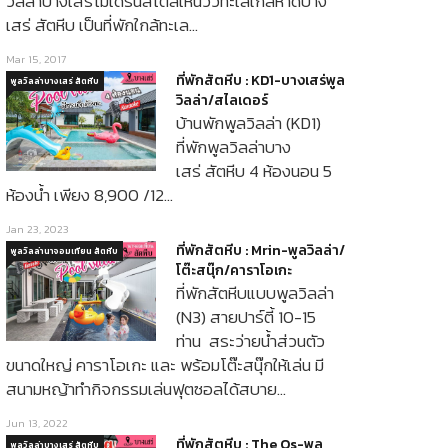
วิลล่าบางเสร่โมเดิร์นสไตล์เห็นวิวทะเลใกล้หาดบาง
เสร่ สัตหีบ เป็นที่พักใกล้ทะเล…
Mar 15, 2017
ที่พักสัตหีบ : KD1-บางเสร่พูล
พูลวิลล่าบางเสร่ สัตหีบ
วิลล่า/สไลเดอร์
บ้านพักพูลวิลล่า (KD1)
ที่พักพูลวิลล่าบาง
เสร่ สัตหีบ 4 ห้องนอน 5
ห้องน้ำ เพียง 8,900 /12…
Jan 23, 2023
ที่พักสัตหีบ : Mrin-พูลวิลล่า/
พูลวิลล่านาจอมเทียน สัตหีบ
โต๊ะสนุ๊ก/คาราโอเกะ
ที่พักสัตหีบแบบพูลวิลล่า
(N3) สายปาร์ตี้ 10-15
ท่าน สระว่ายน้ำส่วนตัว
ขนาดใหญ่ คาราโอเกะ และ พร้อมโต๊ะสนุ๊กให้เล่น มี
สนามหญ้าทำกิจกรรมเล่นฟุตซอลได้สบาย…
Jun 13, 2022
ที่พักสัตหีบ : The Os-พูล
พูลวิลล่าบางเสร่ สัตหีบ