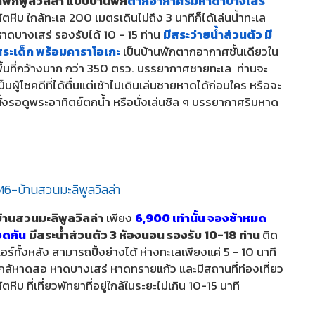
ี่พักพูลวิลล่า แบบบ้านพัก
ตากอากาศริมหาดา
บางเสร่
ัตหีบ ใกล้ทะเล 200 เมตรเดินไม่ถึง 3 นาทีก็ได้เล่นน้ำทะเล
าดบางเสร่ รองรับได้ 10 - 15 ท่าน
มีสระว่ายน้ำส่วนตัว มี
สระเด็ก พร้อมคาราโอเกะ
เป็นบ้านพักตากอากาศชั้นเดียวใน
ื้นที่กว้างมาก กว่า 350 ตรว. บรรยากาศชายทะเล ท่านจะ
ป็นผู้โชคดีที่ได้ตื่นแต่เช้าไปเดินเล่นชายหาดได้ก่อนใคร หรือจะ
ั่งรอดูพระอาทิตย์ตกน้ำ หรือนั่งเล่นชิล ๆ บรรยากาศริมหาด
6-บ้านสวนมะลิพูลวิลล่า
้านสวนมะลิพูลวิลล่า
เพียง
6,900 เท่านั้น จองช้าหมด
อดกัน
มีสระน้ำส่วนตัว 3 ห้องนอน รองรับ 10-18 ท่าน
ติด
อร์ทั้งหลัง สามารถปิ้งย่างได้ ห่างทะเลเพียงแค่ 5 - 10 นาที
กล้หาดสอ หาดบางเสร่ หาดทรายแก้ว และมีสถานที่ท่องเที่ยว
ัตหีบ ที่เที่ยวพัทยาที่อยู่ใกล้ในระยะไม่เกิน 10-15 นาที