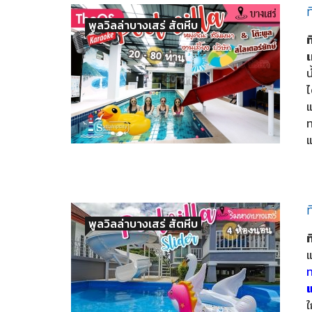
ท
พูลวิลล่าบางเสร่ สัตหีบ
ท
เ
น
ไ
แ
ท
แ
ท
พูลวิลล่าบางเสร่ สัตหีบ
ท
ท
ใ