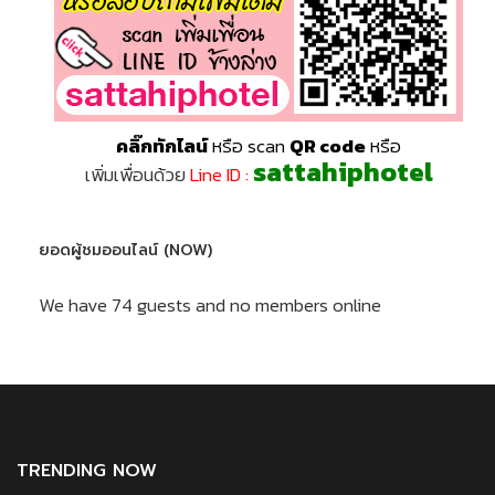
คลิ๊กทักไลน์
หรือ scan
QR code
หรือ
sattahiphotel
เพิ่มเพื่อนด้วย
Line ID :
ยอดผู้ชมออนไลน์ (NOW)
We have 74 guests and no members online
TRENDING NOW