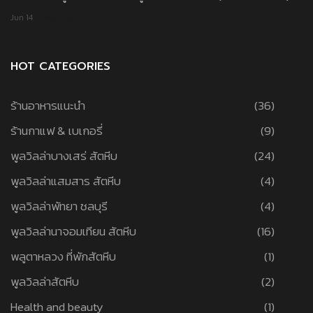
Jun 14
Rate: 3.29
HOT CATEGORIES
ร้านอาหารแนะนำ
(36)
ร้านกาแฟ & เบเกอรี่
(9)
พูลวิลล่าบางเสร่ สัตหีบ
(24)
พูลวิลล่าแสมสาร สัตหีบ
(4)
พูลวิลล่าพัทยา ชลบุรี
(4)
พูลวิลล่านาจอมเทียน สัตหีบ
(16)
พลูตาหลวง ที่พักสัตหีบ
(1)
พูลวิลล่าสัตหีบ
(2)
Health and beauty
(1)