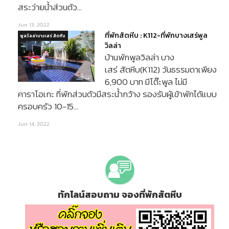
สระว่ายน้ำส่วนตัว…
Jun 13, 2022
ที่พักสัตหีบ : K112-ที่พักบางเสร่พูล
พูลวิลล่าบางเสร่ สัตหีบ
วิลล่า
บ้านพักพูลวิลล่า บาง
เสร่ สัตหีบ(K112) วันธรรมดาเพียง
6,900 บาท มีโต๊ะพูล ไม่มี
คาราโอเกะ ที่พักส่วนตัวมีสระน้ำกว้าง รองรับผู้เข้าพักได้แบบ
ครอบครัว 10-15…
Jun 14, 2022
ทักไลน์สอบถาม จองที่พักสัตหีบ