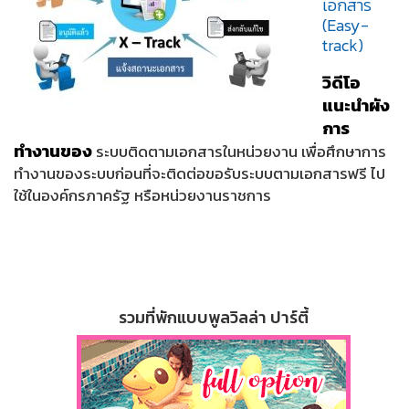
เอกสาร
(Easy-
track)
วิดีโอ
แนะนำผัง
การ
ทำงานของ
ระบบติดตามเอกสารในหน่วยงาน เพื่อศึกษาการ
ทำงานของระบบก่อนที่จะติดต่อขอรับระบบตามเอกสารฟรี ไป
ใช้ในองค์กรภาครัฐ หรือหน่วยงานราชการ
รวมที่พักแบบพูลวิลล่า ปาร์ตี้