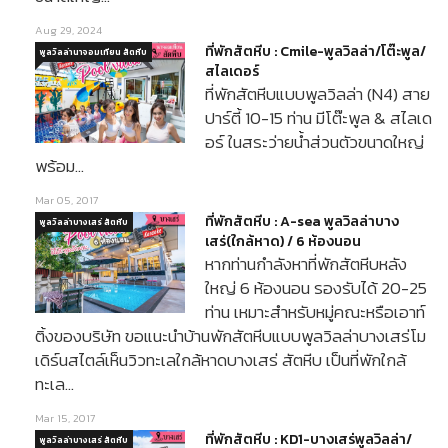
Aug 29, 2024
ที่พักสัตหีบ : Cmile-พูลวิลล่า/โต๊ะพูล/
พูลวิลล่านาจอมเทียน สัตหีบ
สไลเดอร์
ที่พักสัตหีบแบบพูลวิลล่า (N4) สาย
ปาร์ตี้ 10-15 ท่าน มีโต๊ะพูล & สไลเด
อร์ ในสระว่ายน้ำส่วนตัวขนาดใหญ่
พร้อม…
Mar 05, 2017
ที่พักสัตหีบ : A-sea พูลวิลล่าบาง
พูลวิลล่าบางเสร่ สัตหีบ
เสร่(ใกล้หาด) / 6 ห้องนอน
หากท่านกำลังหาที่พักสัตหีบหลัง
ใหญ่ 6 ห้องนอน รองรับได้ 20-25
ท่าน เหมาะสำหรับหมู่คณะหรือเอาท์
ติ้งของบริษัท ขอแนะนำบ้านพักสัตหีบแบบพูลวิลล่าบางเสร่โม
เดิร์นสไตล์เห็นวิวทะเลใกล้หาดบางเสร่ สัตหีบ เป็นที่พักใกล้
ทะเล…
Mar 15, 2017
ที่พักสัตหีบ : KD1-บางเสร่พูลวิลล่า/
พูลวิลล่าบางเสร่ สัตหีบ