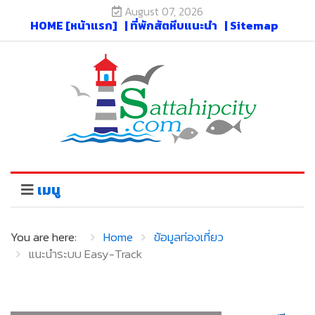
August 07, 2026
HOME [หน้าแรก]
| ที่พักสัตหีบแนะนำ
| Sitemap
เมนู
You are here:
Home
ข้อมูลท่องเที่ยว
แนะนำระบบ Easy-Track