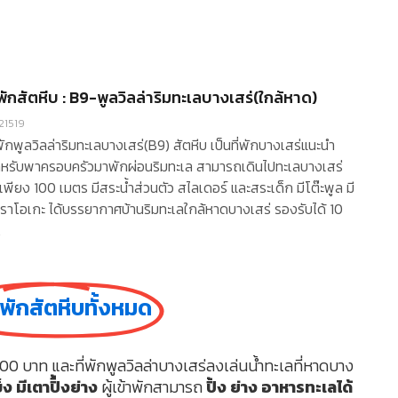
่พักสัตหีบ : B9-พูลวิลล่าริมทะเลบางเสร่(ใกล้หาด)
21519
่พักพูลวิลล่าริมทะเลบางเสร่(B9) สัตหีบ เป็นที่พักบางเสร่แนะนำ
หรับพาครอบครัวมาพักผ่อนริมทะเล สามารถเดินไปทะเลบางเสร่
้เพียง 100 เมตร มีสระน้ำส่วนตัว สไลเดอร์ และสระเด็ก มีโต๊ะพูล มี
ราโอเกะ ได้บรรยากาศบ้านริมทะเลใกล้หาดบางเสร่ รองรับได้ 10
.
่พักสัตหีบทั้งหมด
900 บาท และที่พักพูลวิลล่าบางเสร่ลงเล่นน้ำทะเลที่หาดบาง
ง มีเตาปิิ้งย่าง
ผู้เข้าพักสามารถ
ปิ้ง ย่าง อาหารทะเลได้