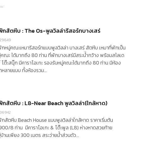
...
่พักสัตหีบ : The Os-พูลวิลล่ารีสอร์ทบางเสร่
29649
่พักหมู่คณะเหมารีสอร์ทแบบพูลวิลล่า บางเสร่ สัตหีบ เหมาที่พักเป็น
ู่คณะ ได้มากถึง 80 ท่าน ที่พักบางเสร่มีสระน้ำกว้าง พร้อมสไลเด
์ โต๊ะสนุ๊ก มีคาราโอเกะ รองรับหมู่คณะได้มากถึง 80 ท่าน มีห้อง
กหลายแบบ ทั้งห้องรวม...
่พักสัตหีบ : L8-Near Beach พูลวิลล่า(ใกล้หาด)
36942
่พักสัตหีบ Beach House แบบพูลวิลล่าใกล้หาด ราคาเริ่มต้น
900/8 ท่าน มีคาราโอเกะ & โต๊ะพูล (L8) ห่างหาดสวยท้าย
ู่บ้านเพียง 300 เมตร สระว่ายน้ำส่วนตัว...