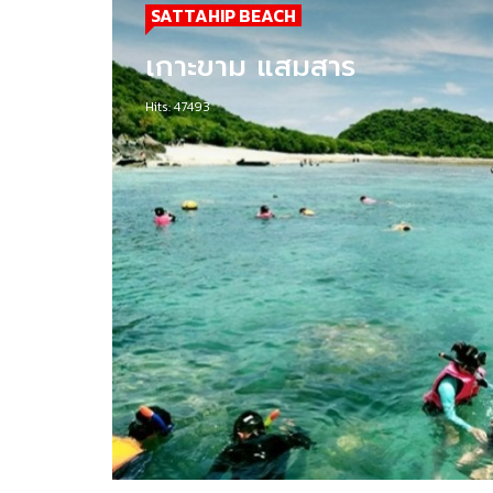
SATTAHIP BEACH
เกาะขาม แสมสาร
Hits: 47493