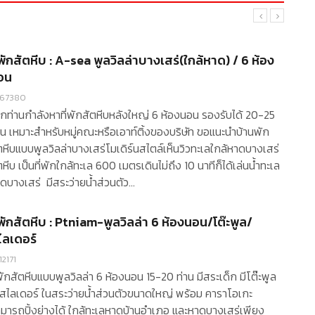
่พักสัตหีบ : A-sea พูลวิลล่าบางเสร่(ใกล้หาด) / 6 ห้อง
อน
67380
กท่านกำลังหาที่พักสัตหีบหลังใหญ่ 6 ห้องนอน รองรับได้ 20-25
าน เหมาะสำหรับหมู่คณะหรือเอาท์ติ้งของบริษัท ขอแนะนำบ้านพัก
ตหีบแบบพูลวิลล่าบางเสร่โมเดิร์นสไตล์เห็นวิวทะเลใกล้หาดบางเสร่
ตหีบ เป็นที่พักใกล้ทะเล 600 เมตรเดินไม่ถึง 10 นาทีก็ได้เล่นน้ำทะเล
ดบางเสร่ มีสระว่ายน้ำส่วนตัว...
่พักสัตหีบ : Ptniam-พูลวิลล่า 6 ห้องนอน/โต๊ะพูล/
ไลเดอร์
12171
่พักสัตหีบแบบพูลวิลล่า 6 ห้องนอน 15-20 ท่าน มีสระเด็ก มีโต๊ะพูล
สไลเดอร์ ในสระว่ายน้ำส่วนตัวขนาดใหญ่ พร้อม คาราโอเกะ
มารถปิ้งย่างได้ ใกล้ทะเลหาดบ้านอำเภอ และหาดบางเสร่เพียง