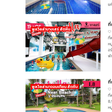
แค่
ที
พูลวิลล่าบางเสร่ สัตหีบ
ที
หม
อร
พั
ที
พูลวิลล่านาจอมเทียน สัตหีบ
ที
8,
หม