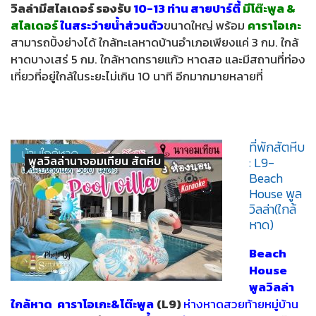
วิลล่ามีสไลเดอร์ รองรับ
10-13 ท่าน
สายปาร์ตี้
มี
โต๊ะพูล
&
สไลเดอร์
ใน
สระว่ายน้ำส่วนตัว
ขนาดใหญ่ พร้อม
คาราโอเกะ
สามารถปิ้งย่างได้ ใกล้ทะเลหาดบ้านอำเภอเพียงแค่ 3 กม. ใกล้
หาดบางเสร่ 5 กม. ใกล้หาดทรายแก้ว หาดสอ และมีสถานที่ท่อง
เที่ยวที่อยู่ใกล้ในระยะไม่เกิน 10 นาที อีกมากมายหลายที่
ที่พักสัตหีบ
พูลวิลล่านาจอมเทียน สัตหีบ
: L9-
Beach
House พูล
วิลล่า(ใกล้
หาด)
Beach
House
พูลวิลล่า
ใกล้หาด
คาราโอเกะ&โต๊ะพูล
(L9)
ห่างหาดสวยท้ายหมู่บ้าน