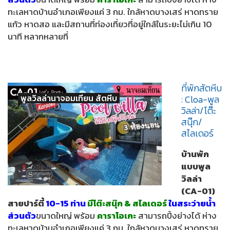
ทะเลหาดบ้านอำเภอเพียงแค่ 3 กม. ใกล้หาดบางเสร่ หาดทราย
แก้ว หาดสอ และมีสถานที่ท่องเที่ยวที่อยู่ใกล้ในระยะไม่เกิน 10
นาที หลากหลายที่
ที่พักสัตหีบ
พูลวิลล่านาจอมเทียน สัตหีบ
: Cloa-พูล
วิลล่า/โต๊ะ
สนุ๊ก/
สไลเดอร์
บ้านพัก
แบบพูล
วิลล่า
(CA-01)
สายปาร์ตี้
10-15 ท่าน
มี
โต๊ะสนุ๊ก
& สไลเดอร์
ใน
สระว่ายน้ำ
ส่วนตัว
ขนาดใหญ่ พร้อม
คาราโอเกะ
สามารถปิ้งย่างได้ ห่าง
ทะเลหาดบ้านอำเภอเพียงแค่ 3 กม. ใกล้หาดบางเสร่ หาดทราย