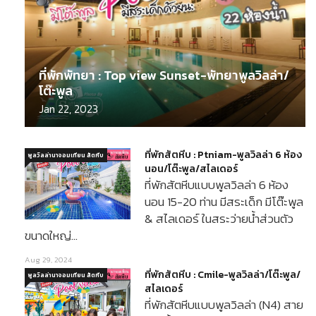
ที่พักพัทยา : Top view Sunset-พัทยาพูลวิลล่า/
โต๊ะพูล
Jan 22, 2023
ที่พักสัตหีบ : Ptniam-พูลวิลล่า 6 ห้อง
พูลวิลล่านาจอมเทียน สัตหีบ
นอน/โต๊ะพูล/สไลเดอร์
ที่พักสัตหีบแบบพูลวิลล่า 6 ห้อง
นอน 15-20 ท่าน มีสระเด็ก มีโต๊ะพูล
& สไลเดอร์ ในสระว่ายน้ำส่วนตัว
ขนาดใหญ่…
Aug 29, 2024
ที่พักสัตหีบ : Cmile-พูลวิลล่า/โต๊ะพูล/
พูลวิลล่านาจอมเทียน สัตหีบ
สไลเดอร์
ที่พักสัตหีบแบบพูลวิลล่า (N4) สาย