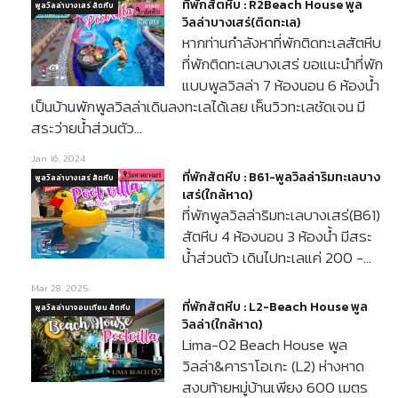
ที่พักสัตหีบ : R2Beach House พูล
พูลวิลล่าบางเสร่ สัตหีบ
วิลล่าบางเสร่(ติดทะเล)
หากท่านกำลังหาที่พักติดทะเลสัตหีบ
ที่พักติดทะเลบางเสร่ ขอแนะนำที่พัก
แบบพูลวิลล่า 7 ห้องนอน 6 ห้องน้ำ
เป็นบ้านพักพูลวิลล่าเดินลงทะเลได้เลย เห็นวิวทะเลชัดเจน มี
สระว่ายน้ำส่วนตัว…
Jan 16, 2024
ที่พักสัตหีบ : B61-พูลวิลล่าริมทะเลบาง
พูลวิลล่าบางเสร่ สัตหีบ
เสร่(ใกล้หาด)
ที่พักพูลวิลล่าริมทะเลบางเสร่(B61)
สัตหีบ 4 ห้องนอน 3 ห้องน้ำ มีสระ
น้ำส่วนตัว เดินไปทะเลแค่ 200 -…
Mar 28, 2025
ที่พักสัตหีบ : L2-Beach House พูล
พูลวิลล่านาจอมเทียน สัตหีบ
วิลล่า(ใกล้หาด)
Lima-02 Beach House พูล
วิลล่า&คาราโอเกะ (L2) ห่างหาด
สงบท้ายหมู่บ้านเพียง 600 เมตร