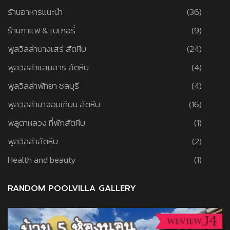
ร้านอาหารแนะนำ
(36)
ร้านกาแฟ & เบเกอรี่
(9)
พูลวิลล่าบางเสร่ สัตหีบ
(24)
พูลวิลล่าแสมสาร สัตหีบ
(4)
พูลวิลล่าพัทยา ชลบุรี
(4)
พูลวิลล่านาจอมเทียน สัตหีบ
(16)
พลูตาหลวง ที่พักสัตหีบ
(1)
พูลวิลล่าสัตหีบ
(2)
Health and beauty
(1)
RANDOM POOLVILLA GALLERY