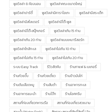
พูลวิลล่า 8 ห้องนอน
พูลวิลล่าคณะขนาดใหญ่
พูลวิลล่าปาร์ตี้
พูลวิลล่ามีคาราโอเกะ
พูลวิลล่ามีสระเด็ก
พูลวิลล่ามีสไลเดอร์
พูลวิลล่ามีโต๊ะพูล
พูลวิลล่ามีโต๊ะสนุ๊กเกอร์
พูลวิลล่าเกิน 15 ท่าน
พูลวิลล่าเกิน 20 ท่าน
พูลวิลล่าแบบเหมารีสอร์ท
พูลวิลล่าใกล้ทะเล
พูลวิลล่าไม่เกิน 10 ท่าน
พูลวิลล่าไม่เกิน 15 ท่าน
พูลวิลล่าไม่เกิน 20 ท่าน
ระบบ Easy Track
รีวิวสัตหีบ
ร้านกาแฟ & เบเกอรี่
ร้านก๋วยจั๊บ
ร้านก๋วยเตี๋ยว
ร้านข้าวมันไก่
ร้านต้มเลือดหมู
ร้านส้มตำ
ร้านอาหารทะเล
ร้านอาหารแนะนำ
ร้านโจ๊ก
ร้านไอศครีม
สถานที่ท่องเที่ยวทหารเรือ
สถานที่ท่องเที่ยวสวยงาม
สวนน้ำ (water Park)
สักการะสถานที่ศักดิ์สิทธิ์ | วัด