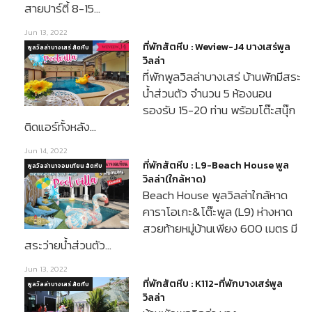
สายปาร์ตี้ 8-15…
Jun 13, 2022
ที่พักสัตหีบ : Weview-J4 บางเสร่พูล
พูลวิลล่าบางเสร่ สัตหีบ
วิลล่า
ที่พักพูลวิลล่าบางเสร่ บ้านพักมีสระ
น้ำส่วนตัว จำนวน 5 ห้องนอน
รองรับ 15-20 ท่าน พร้อมโต๊ะสนุ๊ก
ติดแอร์ทั้งหลัง…
Jun 14, 2022
ที่พักสัตหีบ : L9-Beach House พูล
พูลวิลล่านาจอมเทียน สัตหีบ
วิลล่า(ใกล้หาด)
Beach House พูลวิลล่าใกล้หาด
คาราโอเกะ&โต๊ะพูล (L9) ห่างหาด
สวยท้ายหมู่บ้านเพียง 600 เมตร มี
สระว่ายน้ำส่วนตัว…
Jun 13, 2022
ที่พักสัตหีบ : K112-ที่พักบางเสร่พูล
พูลวิลล่าบางเสร่ สัตหีบ
วิลล่า