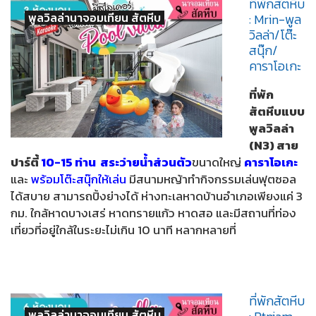
ที่พักสัตหีบ
พูลวิลล่านาจอมเทียน สัตหีบ
: Mrin-พูล
วิลล่า/โต๊ะ
สนุ๊ก/
คาราโอเกะ
ที่พัก
สัตหีบแบบ
พูลวิลล่า
(N3)
สาย
ปาร์ตี้
10-15 ท่าน
สระว่ายน้ำส่วนตัว
ขนาดใหญ่
คาราโอเกะ
และ
พร้อมโต๊ะสนุ๊กให้เล่น
มีสนามหญ้าทำกิจกรรมเล่นฟุตซอล
ได้สบาย สามารถปิ้งย่างได้ ห่างทะเลหาดบ้านอำเภอเพียงแค่ 3
กม. ใกล้หาดบางเสร่ หาดทรายแก้ว หาดสอ และมีสถานที่ท่อง
เที่ยวที่อยู่ใกล้ในระยะไม่เกิน 10 นาที หลากหลายที่
ที่พักสัตหีบ
พูลวิลล่านาจอมเทียน สัตหีบ