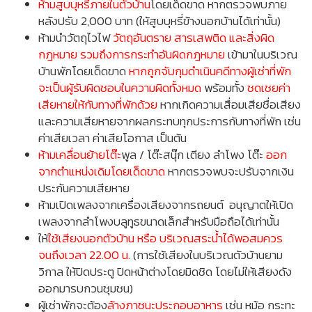
ห้ามสูบบุหรี่ภายในตัวบ้าน
โดยเด็ดขาด หากตรวจพบภาย
หลังปรับ 2,000 บาท (ให้สูบบุหรี่ข้างนอกบ้านได้เท่านั้น)
ห้ามนำวัตถุไวไฟ
วัตถุอันตราย สารเสพติด และสิ่งผิด
กฎหมาย รวมถึงการกระทำอันผิดกฎหมาย
เข้ามาในบริเวณ
บ้านพักโดยเด็ดขาด
หากถูกจับกุมดำเนินคดีทางผู้เช่าที่พัก
จะเป็นผู้รับผิดชอบในความผิดทั้งหมด
พร้อมทั้ง
ชดเชยค่า
เสียหายให้กับทางที่พักด้วย
หากเกิดความเสื่อมเสียชื่อเสียง
และความเสียหายจากผลกระทบทุกประการกับทางที่พัก เช่น
ค่าเสียเวลา ค่าเสียโอกาส เป็นต้น
ห้ามเคลื่อนย้ายโต๊ะ
พูล / โต๊ะสนุ๊ก เตียง ลำโพง โต๊ะ
ออก
จากตำแหน่งเดิมโดยเด็ดขาด
หากตรวจพบจะปรับจากเงิน
ประกันความเสียหาย
ห้ามเปิดเพลงจากเครื่องเสียงจากรถยนต์ อนุญาตให้เปิด
เพลงจากลำโพงบลูทูธขนาดเล็กสำหรับมือถือได้เท่านั้น
ให้
ใช้เสียงนอกตัวบ้าน หรือ บริเวณสระน้ำได้พอสมควร
จนถึงเวลา 22.00 น.
(การใช้เสียงในบริเวณตัวบ้านยาม
วิกาล ให้ปิดประตู ปิดหน้าต่างโดยมิดชิด โดยไม่ให้เสียงดัง
ออกมารบกวนชุมชน)
ผู้เช่าพักจะต้อง
ล้างภาชนะประกอบอาหาร
เช่น หม้อ กระทะ