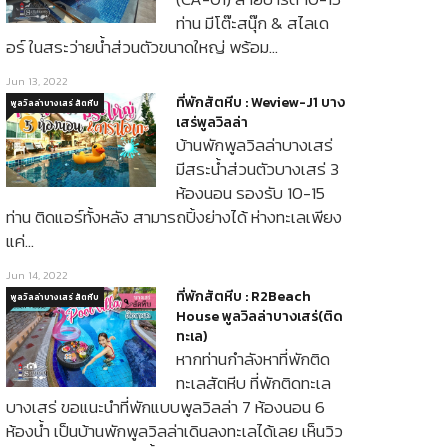
ท่าน มีโต๊ะสนุ๊ก & สไลเด
อร์ ในสระว่ายน้ำส่วนตัวขนาดใหญ่ พร้อม…
Jun 13, 2022
ที่พักสัตหีบ : Weview-J1 บาง
พูลวิลล่าบางเสร่ สัตหีบ
เสร่พูลวิลล่า
บ้านพักพูลวิลล่าบางเสร่
มีสระน้ำส่วนตัวบางเสร่ 3
ห้องนอน รองรับ 10-15
ท่าน ติดแอร์ทั้งหลัง สามารถปิ้งย่างได้ ห่างทะเลเพียง
แค่…
Jun 14, 2022
ที่พักสัตหีบ : R2Beach
พูลวิลล่าบางเสร่ สัตหีบ
House พูลวิลล่าบางเสร่(ติด
ทะเล)
หากท่านกำลังหาที่พักติด
ทะเลสัตหีบ ที่พักติดทะเล
บางเสร่ ขอแนะนำที่พักแบบพูลวิลล่า 7 ห้องนอน 6
ห้องน้ำ เป็นบ้านพักพูลวิลล่าเดินลงทะเลได้เลย เห็นวิว