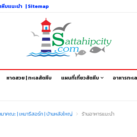
สัตหีบแนะนำ
| Sitemap
หาดสวย | ทะเลสัตหีบ
แผนที่เที่ยวสัตหีบ
อาหารทะเล
เหมาคณะ | เหมารีสอร์ท | บ้านหลังใหญ่
ร้านอาหารแนะนำ