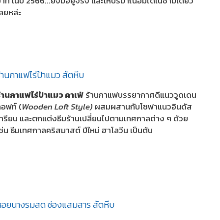
าท ในปี 2566...ยังมีอยู่จริง และให้ปริมาณอิ่มได้ในชามเดียว
ลยหล่ะ
้านกาแฟไร่ป้าแมว สัตหีบ
้านกาแฟไร่ป้าแมว คาเฟ่
ร้านกาแฟบรรยากาศดีแนววูดเดน
อฟท์ (
Wooden
Loft Style)
ผสมผสานกับโซฟาแนวอินดัส
ทรียน และตกแต่งธีมร้านเปลี่ยนไปตามเทศกาลต่าง ๆ ด้วย
ช่น ธีมเทศกาลคริสมาสต์ ปีใหม่ ฮาโลวีน เป็นต้น
หอยนางรมสด ช่องแสมสาร สัตหีบ