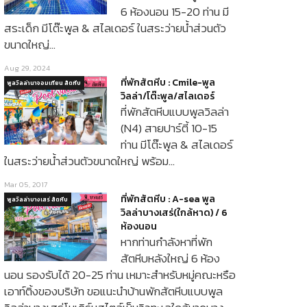
6 ห้องนอน 15-20 ท่าน มี
สระเด็ก มีโต๊ะพูล & สไลเดอร์ ในสระว่ายน้ำส่วนตัว
ขนาดใหญ่…
Aug 29, 2024
ที่พักสัตหีบ : Cmile-พูล
พูลวิลล่านาจอมเทียน สัตหีบ
วิลล่า/โต๊ะพูล/สไลเดอร์
ที่พักสัตหีบแบบพูลวิลล่า
(N4) สายปาร์ตี้ 10-15
ท่าน มีโต๊ะพูล & สไลเดอร์
ในสระว่ายน้ำส่วนตัวขนาดใหญ่ พร้อม…
Mar 05, 2017
ที่พักสัตหีบ : A-sea พูล
พูลวิลล่าบางเสร่ สัตหีบ
วิลล่าบางเสร่(ใกล้หาด) / 6
ห้องนอน
หากท่านกำลังหาที่พัก
สัตหีบหลังใหญ่ 6 ห้อง
นอน รองรับได้ 20-25 ท่าน เหมาะสำหรับหมู่คณะหรือ
เอาท์ติ้งของบริษัท ขอแนะนำบ้านพักสัตหีบแบบพูล