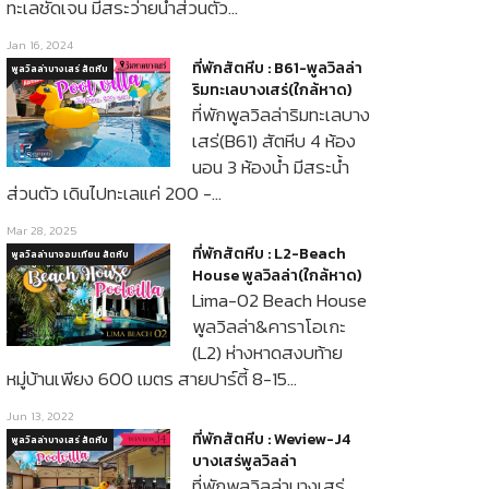
ทะเลชัดเจน มีสระว่ายน้ำส่วนตัว…
Jan 16, 2024
ที่พักสัตหีบ : B61-พูลวิลล่า
พูลวิลล่าบางเสร่ สัตหีบ
ริมทะเลบางเสร่(ใกล้หาด)
ที่พักพูลวิลล่าริมทะเลบาง
เสร่(B61) สัตหีบ 4 ห้อง
นอน 3 ห้องน้ำ มีสระน้ำ
ส่วนตัว เดินไปทะเลแค่ 200 -…
Mar 28, 2025
ที่พักสัตหีบ : L2-Beach
พูลวิลล่านาจอมเทียน สัตหีบ
House พูลวิลล่า(ใกล้หาด)
Lima-02 Beach House
พูลวิลล่า&คาราโอเกะ
(L2) ห่างหาดสงบท้าย
หมู่บ้านเพียง 600 เมตร สายปาร์ตี้ 8-15…
Jun 13, 2022
ที่พักสัตหีบ : Weview-J4
พูลวิลล่าบางเสร่ สัตหีบ
บางเสร่พูลวิลล่า
ที่พักพูลวิลล่าบางเสร่