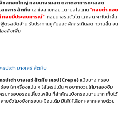
เจ๊ชลหอยใหญ่
หอยนางรมสด
ตลาดอาหารทะเลสด
แสมสาร สัตหีบ
เอาใจสายหอย...ตามสโลแกน
“หอยดำ หอย
ดี หอยมีประสบการณ์”
หอยนางรมตัวโต แกะสด ๆ กับน้ำจิ้ม
ีฟู๊ดรสจัดจ้าน รับประทานคู่กับยอดผักกระถินสด หวานลิ้น จน
้องสั่งเพิ่ม
ครปเต่า บางเสร่ สัตหีบ
ครปเต่า บางเสร่ สัตหีบ เครป(Crepe)
แป้งบาง กรอบ
ร่อย ใส่เครื่องแน่น ๆ ไส้เครปเน้น ๆ อยากชวนให้มาลองชิม
ครปกรอบอร่อยเคี้ยวเพลิน ที่สำคัญแป้งกรอบนานมาก เก็บไว้
ลายชั่วโมงยังกรอบเหมือนเดิม มีไส้ให้เลือกหลากหลายด้วย