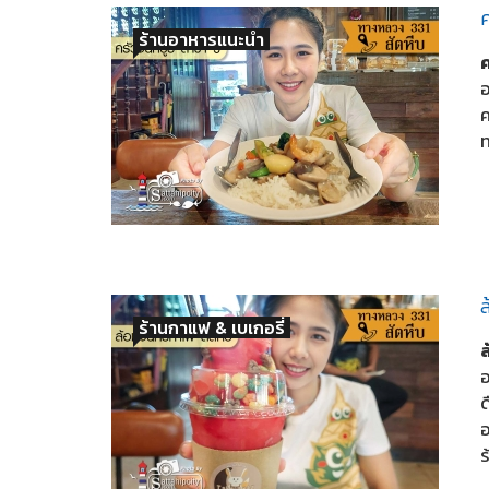
ค
ร้านอาหารแนะนำ
ค
อ
ค
ท
ล
ร้านกาแฟ & เบเกอรี่
ล
อ
ด
อ
ร