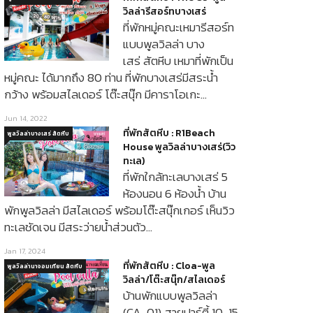
วิลล่ารีสอร์ทบางเสร่
ที่พักหมู่คณะเหมารีสอร์ท
แบบพูลวิลล่า บาง
เสร่ สัตหีบ เหมาที่พักเป็น
หมู่คณะ ได้มากถึง 80 ท่าน ที่พักบางเสร่มีสระน้ำ
กว้าง พร้อมสไลเดอร์ โต๊ะสนุ๊ก มีคาราโอเกะ…
Jun 14, 2022
ที่พักสัตหีบ : R1Beach
พูลวิลล่าบางเสร่ สัตหีบ
House พูลวิลล่าบางเสร่(วิว
ทะเล)
ที่พักใกล้ทะเลบางเสร่ 5
ห้องนอน 6 ห้องน้ำ บ้าน
พักพูลวิลล่า มีสไลเดอร์ พร้อมโต๊ะสนุ๊กเกอร์ เห็นวิว
ทะเลชัดเจน มีสระว่ายน้ำส่วนตัว…
Jan 17, 2024
ที่พักสัตหีบ : Cloa-พูล
พูลวิลล่านาจอมเทียน สัตหีบ
วิลล่า/โต๊ะสนุ๊ก/สไลเดอร์
บ้านพักแบบพูลวิลล่า
(CA-01) สายปาร์ตี้ 10-15