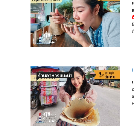
ซ
ต
เ
ร้านอาหารแนะนำ
เ
อ
เ
ห