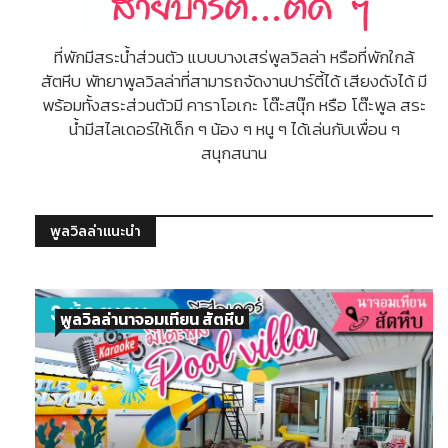
ที่พักมีสระน้ำส่วนตัว แบบบางเสร่พูลวิลล่า หรือที่พักใกล้
สัตหีบ พัทยาพูลวิลล่าที่สามารถจัดงานปาร์ตี้ได้ เสียงดังได้ มี
พร้อมทั้งสระส่วนตัวมี คาราโอเกะ โต๊ะสนุ๊ก หรือ โต๊ะพูล สระ
น้ำมีสไลเดอร์ให้เด็ก ๆ น้อง ๆ หนู ๆ ได้เล่นกับเพื่อน ๆ
สนุกสนาน
พูลวิลล่าแนะนำ
พูลวิลล่านาจอมเทียน สัตหีบ