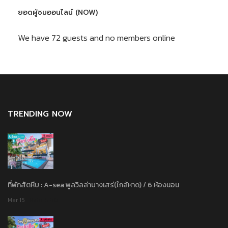
ยอดผู้ชมออนไลน์ (NOW)
We have 72 guests and no members online
TRENDING NOW
ที่พักสัตหีบ : A-sea พูลวิลล่าบางเสร่(ใกล้หาด) / 6 ห้องนอน
Mar 15
Rate: 5.00