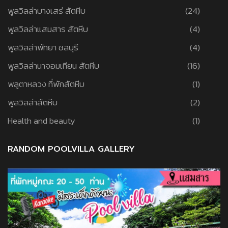
พูลวิลล่าบางเสร่ สัตหีบ
(24)
พูลวิลล่าแสมสาร สัตหีบ
(4)
พูลวิลล่าพัทยา ชลบุรี
(4)
พูลวิลล่านาจอมเทียน สัตหีบ
(16)
พลูตาหลวง ที่พักสัตหีบ
(1)
พูลวิลล่าสัตหีบ
(2)
Health and beauty
(1)
RANDOM POOLVILLA GALLERY