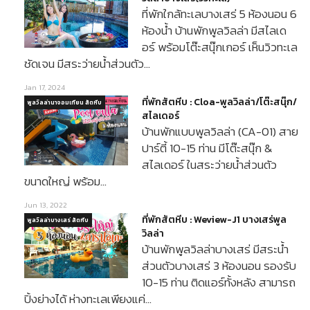
ที่พักใกล้ทะเลบางเสร่ 5 ห้องนอน 6
ห้องน้ำ บ้านพักพูลวิลล่า มีสไลเด
อร์ พร้อมโต๊ะสนุ๊กเกอร์ เห็นวิวทะเล
ชัดเจน มีสระว่ายน้ำส่วนตัว…
Jan 17, 2024
ที่พักสัตหีบ : Cloa-พูลวิลล่า/โต๊ะสนุ๊ก/
พูลวิลล่านาจอมเทียน สัตหีบ
สไลเดอร์
บ้านพักแบบพูลวิลล่า (CA-01) สาย
ปาร์ตี้ 10-15 ท่าน มีโต๊ะสนุ๊ก &
สไลเดอร์ ในสระว่ายน้ำส่วนตัว
ขนาดใหญ่ พร้อม…
Jun 13, 2022
ที่พักสัตหีบ : Weview-J1 บางเสร่พูล
พูลวิลล่าบางเสร่ สัตหีบ
วิลล่า
บ้านพักพูลวิลล่าบางเสร่ มีสระน้ำ
ส่วนตัวบางเสร่ 3 ห้องนอน รองรับ
10-15 ท่าน ติดแอร์ทั้งหลัง สามารถ
ปิ้งย่างได้ ห่างทะเลเพียงแค่…