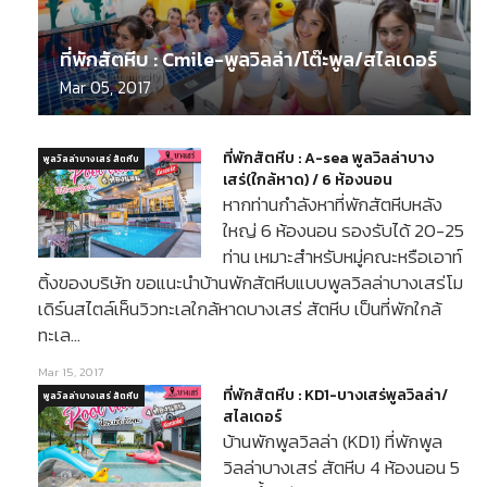
ที่พักสัตหีบ : Cmile-พูลวิลล่า/โต๊ะพูล/สไลเดอร์
Mar 05, 2017
ที่พักสัตหีบ : A-sea พูลวิลล่าบาง
พูลวิลล่าบางเสร่ สัตหีบ
เสร่(ใกล้หาด) / 6 ห้องนอน
หากท่านกำลังหาที่พักสัตหีบหลัง
ใหญ่ 6 ห้องนอน รองรับได้ 20-25
ท่าน เหมาะสำหรับหมู่คณะหรือเอาท์
ติ้งของบริษัท ขอแนะนำบ้านพักสัตหีบแบบพูลวิลล่าบางเสร่โม
เดิร์นสไตล์เห็นวิวทะเลใกล้หาดบางเสร่ สัตหีบ เป็นที่พักใกล้
ทะเล…
Mar 15, 2017
ที่พักสัตหีบ : KD1-บางเสร่พูลวิลล่า/
พูลวิลล่าบางเสร่ สัตหีบ
สไลเดอร์
บ้านพักพูลวิลล่า (KD1) ที่พักพูล
วิลล่าบางเสร่ สัตหีบ 4 ห้องนอน 5