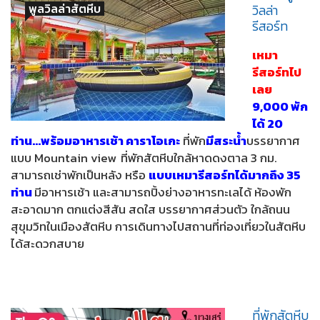
พูลวิลล่าสัตหีบ
วิลล่า
รีสอร์ท
เหมา
รีสอร์ทไป
เลย
9,000 พัก
ได้ 20
ท่าน...พร้อมอาหารเช้า คาราโอเกะ
ที่พัก
มีสระน้ำ
บรรยากาศ
แบบ Mountain view
ที่พักสัตหีบใกล้หาดดงตาล 3 กม.
สามารถเช่าพักเป็นหลัง หรือ
แบบเหมารีสอร์ทได้มากถึง 35
ท่าน
มีอาหารเช้า และสามารถปิ้งย่างอาหารทะเลได้ ห้องพัก
สะอาดมาก ตกแต่งสีสัน สดใส บรรยากาศส่วนตัว ใกล้ถนน
สุขุมวิทในเมืองสัตหีบ การเดินทางไปสถานที่ท่องเที่ยวในสัตหีบ
ได้สะดวกสบาย
ที่พักสัตหีบ