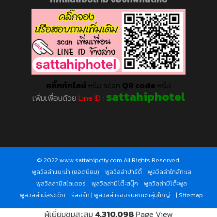
คลิ๊กทักไลน์
หรือ scan
QR code
หรือ
sattahiphotel
เพิ่มเพื่อนด้วย
Line ID :
© 2022 www.sattahipcity.com All Rights Reserved.
พูลวิลล่าแนะนำ (ยอดนิยม)
พูลวิลล่าปาร์ตี้
พูลวิลล่าใกล้ทะเล
พูลวิลล่ามีสไลเดอร์
พูลวิลล่ามีโต๊ะสนุ๊ก
พูลวิลล่ามีโต๊ะพูล
พูลวิลล่ามีสระเด็ก
รีสอร์ท | พูลวิลล่ารองรับคณะกลุ่มใหญ่
| Sitemap
ผู้เยี่ยมชมสะสม
4,310,098
Page V
i
ew