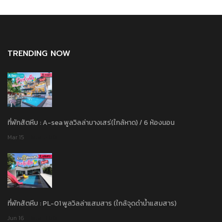
TRENDING NOW
ที่พักสัตหีบ : A-sea พูลวิลล่าบางเสร่(ใกล้หาด) / 6 ห้องนอน
Mar 15
Rate: 5.00
ที่พักสัตหีบ : PL-01 พูลวิลล่าแสมสาร (ใกล้จุดดำน้ำแสมสาร)
Jun 16
Rate: 3.00