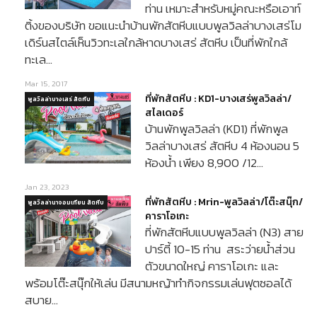
ท่าน เหมาะสำหรับหมู่คณะหรือเอาท์
ติ้งของบริษัท ขอแนะนำบ้านพักสัตหีบแบบพูลวิลล่าบางเสร่โม
เดิร์นสไตล์เห็นวิวทะเลใกล้หาดบางเสร่ สัตหีบ เป็นที่พักใกล้
ทะเล…
Mar 15, 2017
ที่พักสัตหีบ : KD1-บางเสร่พูลวิลล่า/
พูลวิลล่าบางเสร่ สัตหีบ
สไลเดอร์
บ้านพักพูลวิลล่า (KD1) ที่พักพูล
วิลล่าบางเสร่ สัตหีบ 4 ห้องนอน 5
ห้องน้ำ เพียง 8,900 /12…
Jan 23, 2023
ที่พักสัตหีบ : Mrin-พูลวิลล่า/โต๊ะสนุ๊ก/
พูลวิลล่านาจอมเทียน สัตหีบ
คาราโอเกะ
ที่พักสัตหีบแบบพูลวิลล่า (N3) สาย
ปาร์ตี้ 10-15 ท่าน สระว่ายน้ำส่วน
ตัวขนาดใหญ่ คาราโอเกะ และ
พร้อมโต๊ะสนุ๊กให้เล่น มีสนามหญ้าทำกิจกรรมเล่นฟุตซอลได้
สบาย…