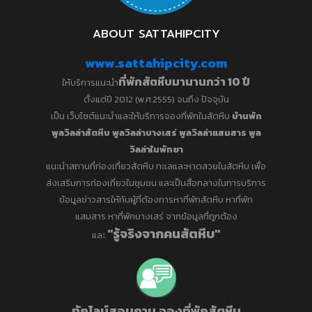
ABOUT SATTAHIPCITY
www.sattahipcity.com
ที่พักสัตหีบมานานกว่า 10 ปี
ให้บริการแนะนำ
ตั้งแต่ปี 2012 (พ.ศ.2555) จนถึง ปัจจุบัน
เป็น เว็บไซต์แนะนำและให้บริการจองที่พักในสัตหีบ
บ้านพัก
พูลวิลล่าสัตหีบ พูลวิลล่าบางเสร่
พูลวิลล่าแสมสาร
พูล
วิลล่าในพัทยา
แนะนำสถานที่ท่องเที่ยวสัตหีบ ทะเลและหาดสวยในสัตหีบ เพื่อ
ส่งเสริมการท่องเที่ยวในชุมชน และเป็นสื่อกลางในการบริการ
ข้อมูลข่าวสารให้กับผู้ที่ต้องการหาที่พักสัตหีบ หาที่พัก
แสมสาร หาที่พักบางเสร่ จากข้อมูลที่ถูกต้อง
"รู้จริงจากคนสัตหีบ"
และ
ทักไลน์สอบถาม จองที่พักสัตหีบ