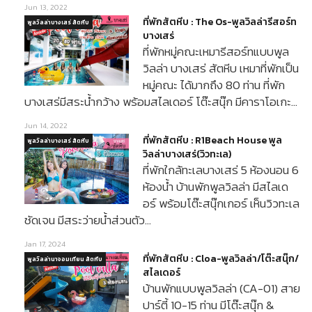
Jun 13, 2022
ที่พักสัตหีบ : The Os-พูลวิลล่ารีสอร์ท
พูลวิลล่าบางเสร่ สัตหีบ
บางเสร่
ที่พักหมู่คณะเหมารีสอร์ทแบบพูล
วิลล่า บางเสร่ สัตหีบ เหมาที่พักเป็น
หมู่คณะ ได้มากถึง 80 ท่าน ที่พัก
บางเสร่มีสระน้ำกว้าง พร้อมสไลเดอร์ โต๊ะสนุ๊ก มีคาราโอเกะ…
Jun 14, 2022
ที่พักสัตหีบ : R1Beach House พูล
พูลวิลล่าบางเสร่ สัตหีบ
วิลล่าบางเสร่(วิวทะเล)
ที่พักใกล้ทะเลบางเสร่ 5 ห้องนอน 6
ห้องน้ำ บ้านพักพูลวิลล่า มีสไลเด
อร์ พร้อมโต๊ะสนุ๊กเกอร์ เห็นวิวทะเล
ชัดเจน มีสระว่ายน้ำส่วนตัว…
Jan 17, 2024
ที่พักสัตหีบ : Cloa-พูลวิลล่า/โต๊ะสนุ๊ก/
พูลวิลล่านาจอมเทียน สัตหีบ
สไลเดอร์
บ้านพักแบบพูลวิลล่า (CA-01) สาย
ปาร์ตี้ 10-15 ท่าน มีโต๊ะสนุ๊ก &