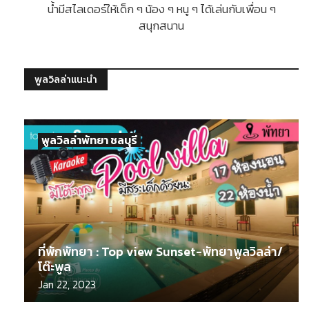
น้ำมีสไลเดอร์ให้เด็ก ๆ น้อง ๆ หนู ๆ ได้เล่นกับเพื่อน ๆ
สนุกสนาน
พูลวิลล่าแนะนำ
พูลวิลล่าพัทยา ชลบุรี
ที่พักพัทยา : Top view Sunset-พัทยาพูลวิลล่า/
โต๊ะพูล
Jan 22, 2023