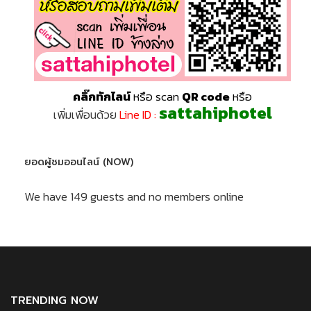
คลิ๊กทักไลน์
หรือ scan
QR code
หรือ
sattahiphotel
เพิ่มเพื่อนด้วย
Line ID :
ยอดผู้ชมออนไลน์ (NOW)
We have 149 guests and no members online
TRENDING NOW