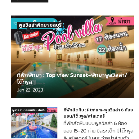
พูลวิลล่าพัทยา ชลบุรี
ที่พักพัทยา : Top view Sunset-พัทยาพูลวิลล่า/
โต๊ะพูล
Jan 22, 2023
ที่พักสัตหีบ : Ptniam-พูลวิลล่า 6 ห้อง
พูลวิลล่านาจอมเทียน สัตหีบ
นอน/โต๊ะพูล/สไลเดอร์
ที่พักสัตหีบแบบพูลวิลล่า 6 ห้อง
นอน 15-20 ท่าน มีสระเด็ก มีโต๊ะพูล
& สไลเดอร์ ในสระว่ายน้ำส่วนตัว