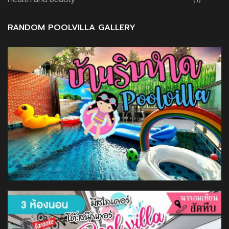
RANDOM POOLVILLA GALLERY