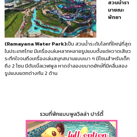
สวนน้ำรา
มายณะ
พัทยา
(Ramayana Water Park)
เป็น สวนน้ำระดับโลกที่ใหญ่ที่สุด
ในประเทศไทย มีเครื่องเล่นหลากหลายรูปแบบตั้งแต่หวาดเสียว
ระทึกใจจนถึงเครื่องเล่นสนุกสนานแบบเบา ๆ มีโซนสำหรับเด็ก
ถึง 2 โซน มีดับเบิ้ลเวฟพูล หาดจำลองขนาดยักษ์ที่มีคลื่นสอง
รูปแบบแตกต่างกัน 2 ด้าน
รวมที่พักแบบพูลวิลล่า ปาร์ตี้