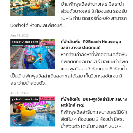
บ้านพักพูลวิลล่าบางเสร่ มีสระน้ำ
ส่วนตัวบางเสร่ 3 ห้องนอน รองรับ
10-15 ท่าน ติดแอร์ทั้งหลัง สามารถ
ปิ้งย่างได้ ห่างทะเลเพียงแค่…
Jun 14, 2022
ที่พักสัตหีบ : R2Beach House พูล
พูลวิลล่าบางเสร่ สัตหีบ
วิลล่าบางเสร่(ติดทะเล)
หากท่านกำลังหาที่พักติดทะเลสัตหีบ
ที่พักติดทะเลบางเสร่ ขอแนะนำที่พัก
แบบพูลวิลล่า 7 ห้องนอน 6 ห้องน้ำ
เป็นบ้านพักพูลวิลล่าเดินลงทะเลได้เลย เห็นวิวทะเลชัดเจน มี
สระว่ายน้ำส่วนตัว…
Jan 16, 2024
ที่พักสัตหีบ : B61-พูลวิลล่าริมทะเลบาง
พูลวิลล่าบางเสร่ สัตหีบ
เสร่(ใกล้หาด)
ที่พักพูลวิลล่าริมทะเลบางเสร่(B61)
สัตหีบ 4 ห้องนอน 3 ห้องน้ำ มีสระ
น้ำส่วนตัว เดินไปทะเลแค่ 200 -…