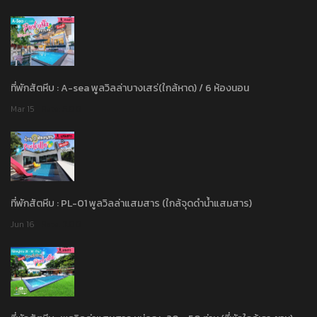
ที่พักสัตหีบ : A-sea พูลวิลล่าบางเสร่(ใกล้หาด) / 6 ห้องนอน
Mar 15
Rate: 5.00
ที่พักสัตหีบ : PL-01 พูลวิลล่าแสมสาร (ใกล้จุดดำน้ำแสมสาร)
Jun 16
Rate: 3.00