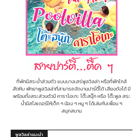
ที่พักมีสระน้ำส่วนตัว แบบบางเสร่พูลวิลล่า หรือที่พักใกล้
สัตหีบ พัทยาพูลวิลล่าที่สามารถจัดงานปาร์ตี้ได้ เสียงดังได้ มี
พร้อมทั้งสระส่วนตัวมี คาราโอเกะ โต๊ะสนุ๊ก หรือ โต๊ะพูล สระ
น้ำมีสไลเดอร์ให้เด็ก ๆ น้อง ๆ หนู ๆ ได้เล่นกับเพื่อน ๆ
สนุกสนาน
พูลวิลล่าแนะนำ