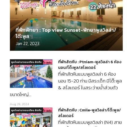
ที่พักพัทยา : Top view Sunset-พัทยาพูลวิลล่า/
โต๊ะพูล
Jan 22, 2023
ที่พักสัตหีบ : Ptniam-พูลวิลล่า 6 ห้อง
พูลวิลล่านาจอมเทียน สัตหีบ
นอน/โต๊ะพูล/สไลเดอร์
ที่พักสัตหีบแบบพูลวิลล่า 6 ห้อง
นอน 15-20 ท่าน มีสระเด็ก มีโต๊ะพูล
& สไลเดอร์ ในสระว่ายน้ำส่วนตัว
ขนาดใหญ่…
Aug 29, 2024
ที่พักสัตหีบ : Cmile-พูลวิลล่า/โต๊ะพูล/
พูลวิลล่านาจอมเทียน สัตหีบ
สไลเดอร์
ที่พักสัตหีบแบบพูลวิลล่า (N4) สาย