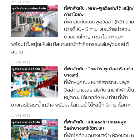
Jan 23, 2023
ที่พักสัตหีบ : Mrin-พูลวิลล่า/โต๊ะสนุ๊ก/
พูลวิลล่านาจอมเทียน สัตหีบ
คาราโอเกะ
ที่พักสัตหีบแบบพูลวิลล่า (N3) สาย
ปาร์ตี้ 10-15 ท่าน สระว่ายน้ำส่วน
ตัวขนาดใหญ่ คาราโอเกะ และ
พร้อมโต๊ะสนุ๊กให้เล่น มีสนามหญ้าทำกิจกรรมเล่นฟุตซอลได้
สบาย…
Jun 13, 2022
ที่พักสัตหีบ : The Os-พูลวิลล่ารีสอร์ท
พูลวิลล่าบางเสร่ สัตหีบ
บางเสร่
ที่พักหมู่คณะเหมารีสอร์ทแบบพูล
วิลล่า บางเสร่ สัตหีบ เหมาที่พักเป็น
หมู่คณะ ได้มากถึง 80 ท่าน ที่พัก
บางเสร่มีสระน้ำกว้าง พร้อมสไลเดอร์ โต๊ะสนุ๊ก มีคาราโอเกะ…
Jun 14, 2022
ที่พักสัตหีบ : R1Beach House พูล
พูลวิลล่าบางเสร่ สัตหีบ
วิลล่าบางเสร่(วิวทะเล)
ที่พักใกล้ทะเลบางเสร่ 5 ห้องนอน 6