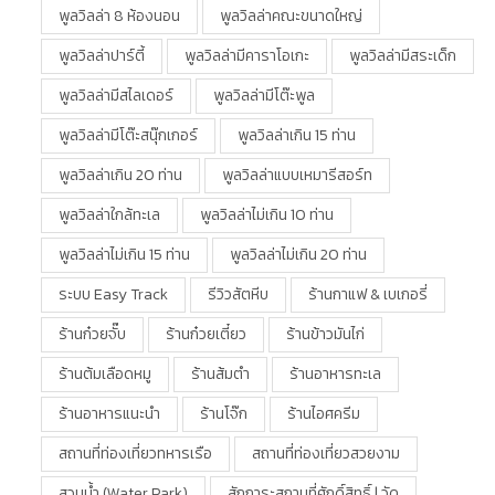
พูลวิลล่า 8 ห้องนอน
พูลวิลล่าคณะขนาดใหญ่
พูลวิลล่าปาร์ตี้
พูลวิลล่ามีคาราโอเกะ
พูลวิลล่ามีสระเด็ก
พูลวิลล่ามีสไลเดอร์
พูลวิลล่ามีโต๊ะพูล
พูลวิลล่ามีโต๊ะสนุ๊กเกอร์
พูลวิลล่าเกิน 15 ท่าน
พูลวิลล่าเกิน 20 ท่าน
พูลวิลล่าแบบเหมารีสอร์ท
พูลวิลล่าใกล้ทะเล
พูลวิลล่าไม่เกิน 10 ท่าน
พูลวิลล่าไม่เกิน 15 ท่าน
พูลวิลล่าไม่เกิน 20 ท่าน
ระบบ Easy Track
รีวิวสัตหีบ
ร้านกาแฟ & เบเกอรี่
ร้านก๋วยจั๊บ
ร้านก๋วยเตี๋ยว
ร้านข้าวมันไก่
ร้านต้มเลือดหมู
ร้านส้มตำ
ร้านอาหารทะเล
ร้านอาหารแนะนำ
ร้านโจ๊ก
ร้านไอศครีม
สถานที่ท่องเที่ยวทหารเรือ
สถานที่ท่องเที่ยวสวยงาม
สวนน้ำ (water Park)
สักการะสถานที่ศักดิ์สิทธิ์ | วัด