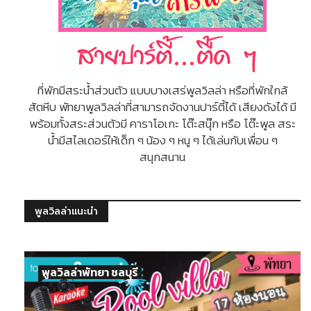
ที่พักมีสระน้ำส่วนตัว แบบบางเสร่พูลวิลล่า หรือที่พักใกล้
สัตหีบ พัทยาพูลวิลล่าที่สามารถจัดงานปาร์ตี้ได้ เสียงดังได้ มี
พร้อมทั้งสระส่วนตัวมี คาราโอเกะ โต๊ะสนุ๊ก หรือ โต๊ะพูล สระ
น้ำมีสไลเดอร์ให้เด็ก ๆ น้อง ๆ หนู ๆ ได้เล่นกับเพื่อน ๆ
สนุกสนาน
พูลวิลล่าแนะนำ
พูลวิลล่าพัทยา ชลบุรี