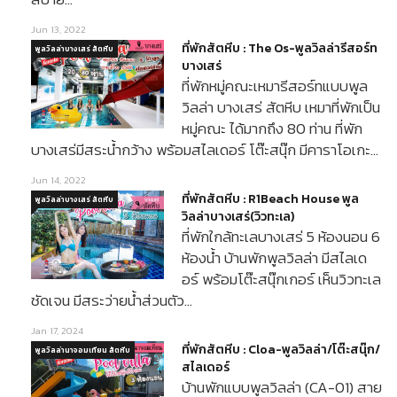
Jun 13, 2022
ที่พักสัตหีบ : The Os-พูลวิลล่ารีสอร์ท
พูลวิลล่าบางเสร่ สัตหีบ
บางเสร่
ที่พักหมู่คณะเหมารีสอร์ทแบบพูล
วิลล่า บางเสร่ สัตหีบ เหมาที่พักเป็น
หมู่คณะ ได้มากถึง 80 ท่าน ที่พัก
บางเสร่มีสระน้ำกว้าง พร้อมสไลเดอร์ โต๊ะสนุ๊ก มีคาราโอเกะ…
Jun 14, 2022
ที่พักสัตหีบ : R1Beach House พูล
พูลวิลล่าบางเสร่ สัตหีบ
วิลล่าบางเสร่(วิวทะเล)
ที่พักใกล้ทะเลบางเสร่ 5 ห้องนอน 6
ห้องน้ำ บ้านพักพูลวิลล่า มีสไลเด
อร์ พร้อมโต๊ะสนุ๊กเกอร์ เห็นวิวทะเล
ชัดเจน มีสระว่ายน้ำส่วนตัว…
Jan 17, 2024
ที่พักสัตหีบ : Cloa-พูลวิลล่า/โต๊ะสนุ๊ก/
พูลวิลล่านาจอมเทียน สัตหีบ
สไลเดอร์
บ้านพักแบบพูลวิลล่า (CA-01) สาย