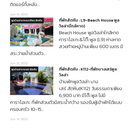
ติดแอร์ทั้งหลัง…
Jun 14, 2022
ที่พักสัตหีบ : L9-Beach House พูล
พูลวิลล่านาจอมเทียน สัตหีบ
วิลล่า(ใกล้หาด)
Beach House พูลวิลล่าใกล้หาด
คาราโอเกะ&โต๊ะพูล (L9) ห่างหาด
สวยท้ายหมู่บ้านเพียง 600 เมตร มี
สระว่ายน้ำส่วนตัว…
Jun 13, 2022
ที่พักสัตหีบ : K112-ที่พักบางเสร่พูล
พูลวิลล่าบางเสร่ สัตหีบ
วิลล่า
บ้านพักพูลวิลล่า บาง
เสร่ สัตหีบ(K112) วันธรรมดาเพียง
6,900 บาท มีโต๊ะพูล ไม่มี
คาราโอเกะ ที่พักส่วนตัวมีสระน้ำกว้าง รองรับผู้เข้าพักได้แบบ
ครอบครัว 10-15…
Jun 14, 2022