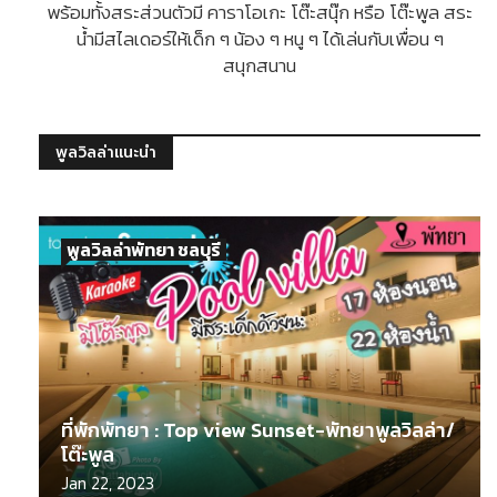
พร้อมทั้งสระส่วนตัวมี คาราโอเกะ โต๊ะสนุ๊ก หรือ โต๊ะพูล สระ
น้ำมีสไลเดอร์ให้เด็ก ๆ น้อง ๆ หนู ๆ ได้เล่นกับเพื่อน ๆ
สนุกสนาน
พูลวิลล่าแนะนำ
พูลวิลล่าพัทยา ชลบุรี
ที่พักพัทยา : Top view Sunset-พัทยาพูลวิลล่า/
โต๊ะพูล
Jan 22, 2023