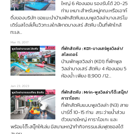
ใหญ่ 6 ห้องนอน รองรับได้ 20-25
ท่าน เหมาะสำหรับหมู่คณะหรือเอาท์
ติ้งของบริษัท ขอแนะนำบ้านพักสัตหีบแบบพูลวิลล่าบางเสร่โม
เดิร์นสไตล์เห็นวิวทะเลใกล้หาดบางเสร่ สัตหีบ เป็นที่พักใกล้
ทะเล…
Mar 15, 2017
ที่พักสัตหีบ : KD1-บางเสร่พูลวิลล่า/
พูลวิลล่าบางเสร่ สัตหีบ
สไลเดอร์
บ้านพักพูลวิลล่า (KD1) ที่พักพูล
วิลล่าบางเสร่ สัตหีบ 4 ห้องนอน 5
ห้องน้ำ เพียง 8,900 /12…
Jan 23, 2023
ที่พักสัตหีบ : Mrin-พูลวิลล่า/โต๊ะสนุ๊ก/
พูลวิลล่านาจอมเทียน สัตหีบ
คาราโอเกะ
ที่พักสัตหีบแบบพูลวิลล่า (N3) สาย
ปาร์ตี้ 10-15 ท่าน สระว่ายน้ำส่วน
ตัวขนาดใหญ่ คาราโอเกะ และ
พร้อมโต๊ะสนุ๊กให้เล่น มีสนามหญ้าทำกิจกรรมเล่นฟุตซอลได้
สบาย…