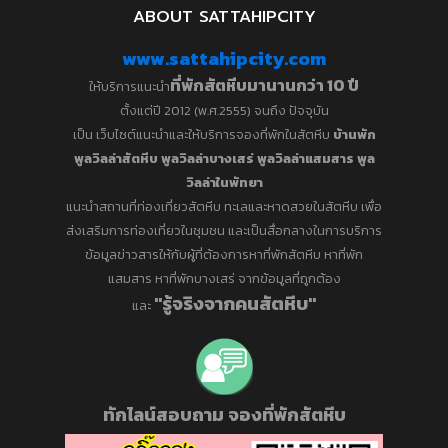
ABOUT SATTAHIPCITY
www.sattahipcity.com
ที่พักสัตหีบมานานกว่า 10 ปี
ให้บริการแนะนำ
ตั้งแต่ปี 2012 (พ.ศ.2555) จนถึง ปัจจุบัน
เป็น เว็บไซต์แนะนำและให้บริการจองที่พักในสัตหีบ
บ้านพัก
พูลวิลล่าสัตหีบ พูลวิลล่าบางเสร่
พูลวิลล่าแสมสาร
พูล
วิลล่าในพัทยา
แนะนำสถานที่ท่องเที่ยวสัตหีบ ทะเลและหาดสวยในสัตหีบ เพื่อ
ส่งเสริมการท่องเที่ยวในชุมชน และเป็นสื่อกลางในการบริการ
ข้อมูลข่าวสารให้กับผู้ที่ต้องการหาที่พักสัตหีบ หาที่พัก
แสมสาร หาที่พักบางเสร่ จากข้อมูลที่ถูกต้อง
"รู้จริงจากคนสัตหีบ"
และ
ทักไลน์สอบถาม จองที่พักสัตหีบ