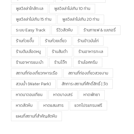
พูลวิลล่าใกล้ทะเล
พูลวิลล่าไม่เกิน 10 ท่าน
พูลวิลล่าไม่เกิน 15 ท่าน
พูลวิลล่าไม่เกิน 20 ท่าน
ระบบ Easy Track
รีวิวสัตหีบ
ร้านกาแฟ & เบเกอรี่
ร้านก๋วยจั๊บ
ร้านก๋วยเตี๋ยว
ร้านข้าวมันไก่
ร้านต้มเลือดหมู
ร้านส้มตำ
ร้านอาหารทะเล
ร้านอาหารแนะนำ
ร้านโจ๊ก
ร้านไอศครีม
สถานที่ท่องเที่ยวทหารเรือ
สถานที่ท่องเที่ยวสวยงาม
สวนน้ำ (water Park)
สักการะสถานที่ศักดิ์สิทธิ์ | วัด
หาดนาจอมเทียน
หาดบางเสร่
หาดพัทยา
หาดสัตหีบ
หาดแสมสาร
แจกโปรแกรมฟรี
แผนที่สถานที่สำคัญสัตหีบ