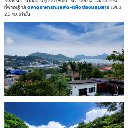
กิจกรรมดำน้ำกับบ้านภูเลได้ ให้บริการเตาปิ้งย่าง และที่สำคัญ
ที่พักอยู่ใกล้
ตลาดอาหารทะเลสด-แห้ง ช่องแสมสาร
เพียง
2.5 กม. เท่านั้น