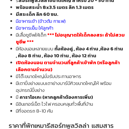
รี
สอร์ทพูลวิลล่าขนาดใหญ่ สำหรับ 20 - 50 ท่าน
พร้อมสระน้ำ 8x3.5 เมตร ลึก 1.3 เมตร
มีสระเด็ก ลึก 60 ซม.
มีอาหารเช้า (ข้าวต้ม กาแฟ)
มีอาหารเย็น ให้ลูกค้า
มีเสื้อชูชีพให้เด็ก
*** ไม่อนุญาตให้เด็กลงสระ ถ้าไม่สวม
ชูชีพ ***
มีห้องนอนหลายแบบ
ทั้งห้องคู่ , ห้อง 4 ท่าน ,ห้อง 6 ท่าน
, ห้อง 8 ท่าน , ห้อง 10 ท่าน , ห้อง 12 ท่าน
เปิดห้องนอน ตามจำนวนที่ลูกค้าเข้าพัก (หรือลูกค้า
เลือกตามจำนวน)
มีโต๊ะขนาดใหญ่นั่งรับประทานอาหาร
มีเตาปิ้งย่างแบบเตาย่างบาร์บีคิวขนาดใหญ่ให้ พร้อม
อุปกรณ์ปิ้งย่าง
มี
คาราโอเกะ (หากลูกค้าต้องการเพิ่ม)
มีอินเทอร์เน็ต ไวไฟ ครอบคลุมทั่วพื้นที่บ้าน
มีที่จอดรถ 8-10 คัน
ราคาที่พักเหมารีสอร์ทพูลวิลล่า แสมสาร