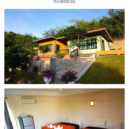
ทะเลชัดเจน