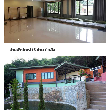
บ้านพักใหญ่ 15 ท่าน / หลัง
[7,500] ห้องนอนรวมกว้าง