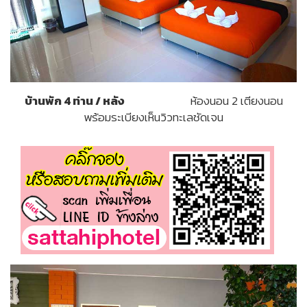
บ้านพัก 4 ท่าน / หลัง
[2,500 บาท]
ห้องนอน 2 เตียงนอน
พร้อมระเบียงเห็นวิวทะเลชัดเจน