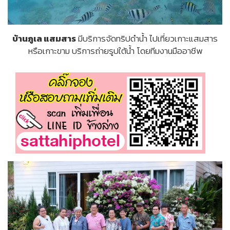
บ้านภูเล แสมสาร
มีบริการจัดทริปดำน้ำ ไปเที่ยวเกาะแสมสาร
หรือเกาะขาม บริการถ่ายรูปใต้น้ำ โดยทีมงานมืออาชีพ