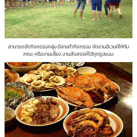
สามารถจัดกิจกรรมกลุ่ม มีลานทำกิจกรรม จัดงานอีเวนท์ให้กับ
คณะ หรืองานเลี้ยง งานสังสรรค์ได้ทุกรูปแบบ