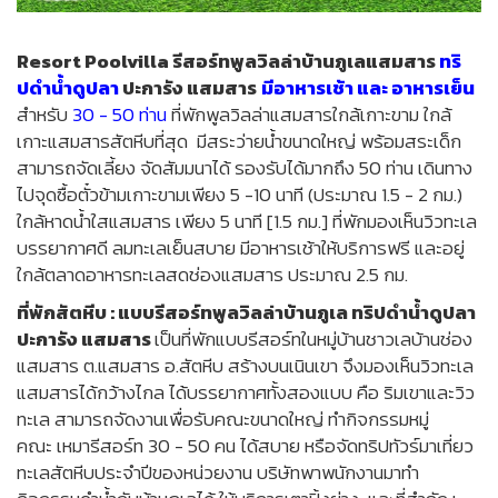
Resort Poolvilla รีสอร์ทพูลวิลล่าบ้านภูเลแสมสาร
ทริ
ปดำน้ำดูปลา
ปะการัง แสมสาร
มีอาหารเช้า และ อาหารเย็น
สำหรับ
30 - 50 ท่าน
ที่พักพูลวิลล่าแสมสารใกล้เกาะขาม ใกล้
เกาะแสมสารสัตหีบที่สุด มีสระว่ายน้ำขนาดใหญ่ พร้อมสระเด็ก
สามารถจัดเลี้ยง จัดสัมมนาได้ รองรับได้มากถึง 50 ท่าน เดินทาง
ไปจุดซื้อตั๋วข้ามเกาะขามเพียง 5 -10 นาที (ประมาณ 1.5 - 2 กม.)
ใกล้
หาดน้ำใสแสมสาร เพียง 5 นาที [1.5 กม.]
ที่พักมองเห็นวิวทะเล
บรรยากาศดี ลมทะเลเย็นสบาย
มีอาหารเช้าให้บริการฟรี
และอยู่
ใกล้ตลาดอาหารทะเลสดช่องแสมสาร ประมาณ 2.5 กม.
ที่พักสัตหีบ : แบบรีสอร์ทพูลวิลล่าบ้านภูเล
ทริปดำน้ำดูปลา
ปะการัง แสมสาร
เป็นที่พักแบบรีสอร์ทในหมู่บ้านชาวเลบ้านช่อง
แสมสาร ต.แสมสาร อ.สัตหีบ สร้างบนเนินเขา จึงมองเห็นวิวทะเล
แสมสารได้กว้างไกล ได้บรรยากาศทั้งสองแบบ คือ ริมเขาและวิว
ทะเล สามารถจัดงานเพื่อรับคณะขนาดใหญ่ ทำกิจกรรมหมู่
คณะ เหมารีสอร์ท 30 - 50 คน ได้สบาย หรือจัดทริปทัวร์มาเที่ยว
ทะเลสัตหีบประจำปีของหน่วยงาน บริษัทพาพนักงานมาทำ