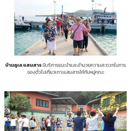
บ้านภูเล แสมสาร
มีบริการแนะนำและอำนวยความสะดวกในการ
จองตั๋วไปเที่ยวเกาะแสมสารให้กับหมู่คณะ