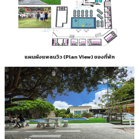
แผนผังแพลนวิว (Plan View) ของที่พัก