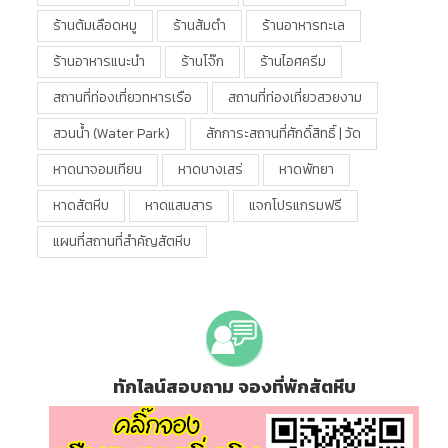
ร้านต้มเลือดหมู
ร้านส้มตำ
ร้านอาหารทะเล
ร้านอาหารแนะนำ
ร้านโจ๊ก
ร้านไอศครีม
สถานที่ท่องเที่ยวทหารเรือ
สถานที่ท่องเที่ยวสวยงาม
สวนน้ำ (water Park)
สักการะสถานที่ศักดิ์สิทธิ์ | วัด
หาดนาจอมเทียน
หาดบางเสร่
หาดพัทยา
หาดสัตหีบ
หาดแสมสาร
แจกโปรแกรมฟรี
แผนที่สถานที่สำคัญสัตหีบ
ทักไลน์สอบถาม จองที่พักสัตหีบ