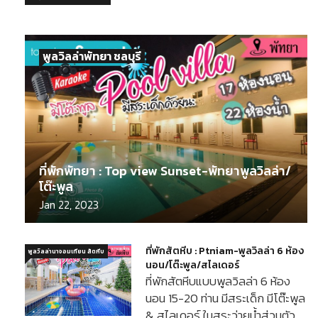
พูลวิลล่าพัทยา ชลบุรี
ที่พักพัทยา : Top view Sunset-พัทยาพูลวิลล่า/
โต๊ะพูล
Jan 22, 2023
ที่พักสัตหีบ : Ptniam-พูลวิลล่า 6 ห้อง
พูลวิลล่านาจอมเทียน สัตหีบ
นอน/โต๊ะพูล/สไลเดอร์
ที่พักสัตหีบแบบพูลวิลล่า 6 ห้อง
นอน 15-20 ท่าน มีสระเด็ก มีโต๊ะพูล
& สไลเดอร์ ในสระว่ายน้ำส่วนตัว