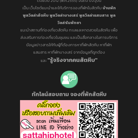
ตั้งแต่ปี 2012 (พ.ศ.2555) จนถึง ปัจจุบัน
เป็น เว็บไซต์แนะนำและให้บริการจองที่พักในสัตหีบ
บ้านพัก
พูลวิลล่าสัตหีบ พูลวิลล่าบางเสร่
พูลวิลล่าแสมสาร
พูล
วิลล่าในพัทยา
แนะนำสถานที่ท่องเที่ยวสัตหีบ ทะเลและหาดสวยในสัตหีบ เพื่อ
ส่งเสริมการท่องเที่ยวในชุมชน และเป็นสื่อกลางในการบริการ
ข้อมูลข่าวสารให้กับผู้ที่ต้องการหาที่พักสัตหีบ หาที่พัก
แสมสาร หาที่พักบางเสร่ จากข้อมูลที่ถูกต้อง
"รู้จริงจากคนสัตหีบ"
และ
ทักไลน์สอบถาม จองที่พักสัตหีบ