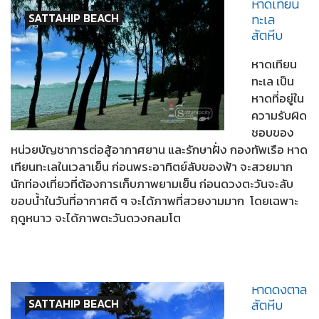
หาดเทียน
SATTAHIP BEACH
ทะเล
สัตหีบ
หาดเทียน
ทะเล เป็น
หาดที่อยู่ใน
ความรับผิด
ชอบของ
หน่วยบัญชาการต่อสู้อากาศยาน และรักษาฝั่ง กองทัพเรือ หาด
เทียนทะเลในเวลาเย็น ก่อนพระอาทิตย์ลับของฟ้า จะสวยมาก
นักท่องเที่ยวที่ต้องการเก็บภาพยามเย็น ก่อนดวงตะวันจะลับ
ขอบน้ำในวันที่อากาศดี ๆ จะได้ภาพที่สวยงามมาก โดยเฉพาะ
ฤดูหนาว จะได้ภาพตะวันดวงกลมโต
หาดดงตาล
SATTAHIP BEACH
สัตหีบ