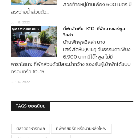
สวยท้ายหมู่บ้านเพียง 600 เมตร มี
สระว่ายน้ำส่วนตัว…
Jun 13, 2022
ที่พักสัตหีบ : K112-ที่พักบางเสร่พูล
พูลวิลล่าบางเสร่ สัตหีบ
วิลล่า
บ้านพักพูลวิลล่า บาง
เสร่ สัตหีบ(K112) วันธรรมดาเพียง
6,900 บาท มีโต๊ะพูล ไม่มี
คาราโอเกะ ที่พักส่วนตัวมีสระน้ำกว้าง รองรับผู้เข้าพักได้แบบ
ครอบครัว 10-15…
Jun 14, 2022
TAGS ยอดนิยม
ตลาดอาหารทะเล
ที่พักรีสอร์ท หรือบ้านหลังใหญ่