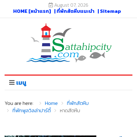
August 07, 2026
HOME [หน้าแรก]
| ที่พักสัตหีบแนะนำ
| Sitemap
เมนู
You are here:
Home
ที่พักสัตหีบ
ที่พักพูลวิลล่าปาร์ตี้
หาดสัตหีบ