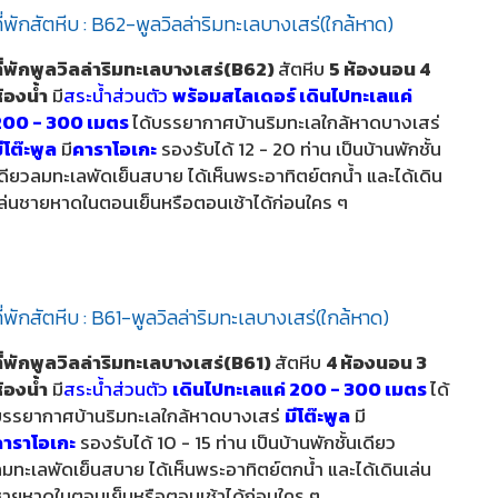
ี่พักสัตหีบ : B62-พูลวิลล่าริมทะเลบางเสร่(ใกล้หาด)
ี่พักพูลวิลล่าริมทะเลบางเสร่(B62)
สัตหีบ
5 ห้องนอน 4
้องน้ำ
มี
สระน้ำส่วนตัว
พร้อมสไลเดอร์
เดินไปทะเลแค่
200 - 300 เมตร
ได้บรรยากาศบ้านริมทะเลใกล้หาดบางเสร่
ีโต๊ะพูล
มี
คาราโอเกะ
รองรับได้ 12 - 20 ท่าน เป็นบ้านพักชั้น
ดียวลมทะเลพัดเย็นสบาย ได้เห็นพระอาทิตย์ตกน้ำ และได้เดิน
ล่นชายหาดในตอนเย็นหรือตอนเช้าได้ก่อนใคร ๆ
ี่พักสัตหีบ : B61-พูลวิลล่าริมทะเลบางเสร่(ใกล้หาด)
ี่พักพูลวิลล่าริมทะเลบางเสร่(B61)
สัตหีบ
4 ห้องนอน 3
้องน้ำ
มี
สระน้ำส่วนตัว
เดินไปทะเลแค่ 200 - 300 เมตร
ได้
รรยากาศบ้านริมทะเลใกล้หาดบางเสร่
มีโต๊ะพูล
มี
คาราโอเกะ
รองรับได้ 10 - 15 ท่าน เป็นบ้านพักชั้นเดียว
มทะเลพัดเย็นสบาย ได้เห็นพระอาทิตย์ตกน้ำ และได้เดินเล่น
ายหาดในตอนเย็นหรือตอนเช้าได้ก่อนใคร ๆ