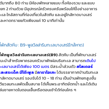
ด้มากถึง 80 ท่าน มีห้องพักหลายแบบ ทั้งห้องรวม และแบบ
ยก 2 ท่านด้วย มีอุปกรณ์ครัวครบครันพร้อมให้ปิ้งย่างอาหาร
ะเล ใกล้สถานที่ท่องเที่ยวในสัตหีบ และอยู่ใกล้หาดบางเสร่
ละหาดทรายแก้วเพียงแค่ 10 นาทีเท่านั้น
ี่พักสัตหีบ : B9-พูลวิลล่าริมทะเลบางเสร่(ใกล้หาด)
ี่พักพูลวิลล่าริมทะเลบางเสร่(B9)
สัตหีบ เป็นที่พักบางเสร่
แนะนำสำหรับพาครอบครัวมาพักผ่อนริมทะเล สามารถ
เดินไป
ะเลบางเสร่ได้เพียง 100 เมตร
มีสระน้ำส่วนตัว
สไลเดอร์
และสระเด็ก
มีโต๊ะพูล
มี
คาราโอเกะ
ได้บรรยากาศบ้านริมทะเล
กล้หาดบางเสร่ รองรับได้ 10 - 18 ท่าน เป็นบ้านพักยกสูงชั้น
ดียวลมทะเลพัดเย็นสบาย ได้เห็นพระอาทิตย์ตกน้ำ และได้เดิน
ล่นชายหาดในตอนเย็นหรือตอนเช้าได้ก่อนใคร ๆ