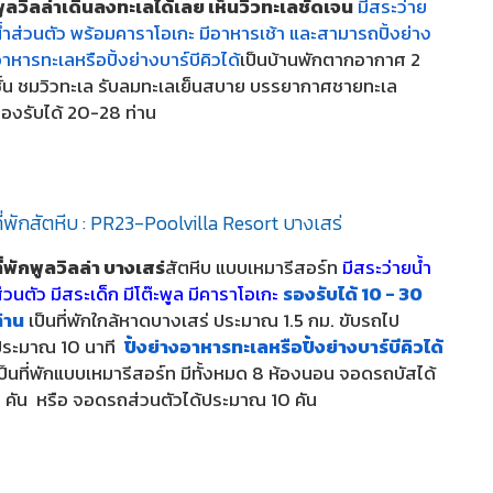
ูลวิลล่าเดินลงทะเลได้เลย เห็นวิวทะเลชัดเจน
มีสระว่าย
้ำส่วนตัว พร้อมคาราโอเกะ มีอาหารเช้า และสามารถปิ้งย่าง
าหารทะเลหรือปิ้งย่างบาร์บีคิวได้
เป็นบ้านพักตากอากาศ 2
ั้น ชมวิวทะเล รับลมทะเลเย็นสบาย บรรยากาศชายทะเล
องรับได้ 20-28 ท่าน
ี่พักสัตหีบ : PR23-Poolvilla Resort บางเสร่
ี่พักพูลวิลล่า บางเสร่
สัตหีบ แบบเหมารีสอร์ท
มีสระว่ายน้ำ
่วนตัว มีสระเด็ก มีโต๊ะพูล มีคาราโอเกะ
รองรับได้ 10 - 30
่าน
เป็นที่พักใกล้หาดบางเสร่ ประมาณ 1.5 กม. ขับรถไป
ประมาณ 10 นาที
ปิ้งย่างอาหารทะเลหรือปิ้งย่างบาร์บีคิวได้
ป็นที่พักแบบเหมารีสอร์ท มีทั้งหมด 8 ห้องนอน จอดรถบัสได้
 คัน หรือ จอดรถส่วนตัวได้ประมาณ 10 คัน