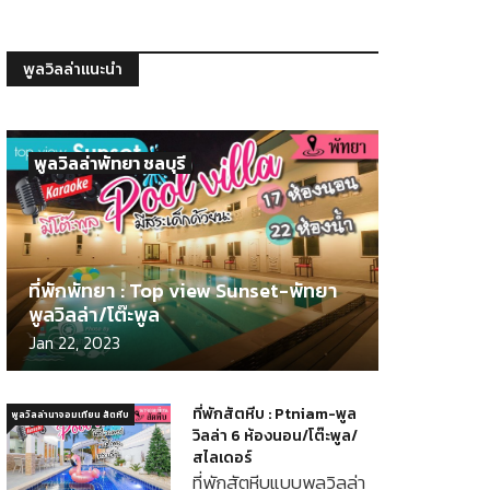
พูลวิลล่าแนะนำ
พูลวิลล่าพัทยา ชลบุรี
ที่พักพัทยา : Top view Sunset-พัทยา
พูลวิลล่า/โต๊ะพูล
Jan 22, 2023
ที่พักสัตหีบ : Ptniam-พูล
พูลวิลล่านาจอมเทียน สัตหีบ
วิลล่า 6 ห้องนอน/โต๊ะพูล/
สไลเดอร์
ที่พักสัตหีบแบบพูลวิลล่า