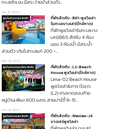
ทะเลชัดเจน มีสระว่ายน้ำส่วนตัว…
Jan 16, 2024
ที่พักสัตหีบ : B61-พูลวิลล่า
พูลวิลล่าบางเสร่ สัตหีบ
ริมทะเลบางเสร่(ใกล้หาด)
ที่พักพูลวิลล่าริมทะเลบาง
เสร่(B61) สัตหีบ 4 ห้อง
นอน 3 ห้องน้ำ มีสระน้ำ
ส่วนตัว เดินไปทะเลแค่ 200 -…
Mar 28, 2025
ที่พักสัตหีบ : L2-Beach
พูลวิลล่านาจอมเทียน สัตหีบ
House พูลวิลล่า(ใกล้หาด)
Lima-02 Beach House
พูลวิลล่า&คาราโอเกะ
(L2) ห่างหาดสงบท้าย
หมู่บ้านเพียง 600 เมตร สายปาร์ตี้ 8-15…
Jun 13, 2022
ที่พักสัตหีบ : Weview-J4
พูลวิลล่าบางเสร่ สัตหีบ
บางเสร่พูลวิลล่า
ที่พักพูลวิลล่าบางเสร่