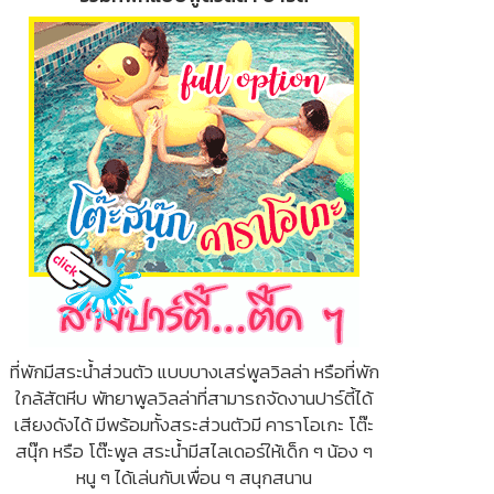
ที่พักมีสระน้ำส่วนตัว แบบบางเสร่พูลวิลล่า หรือที่พัก
ใกล้สัตหีบ พัทยาพูลวิลล่าที่สามารถจัดงานปาร์ตี้ได้
เสียงดังได้ มีพร้อมทั้งสระส่วนตัวมี คาราโอเกะ โต๊ะ
สนุ๊ก หรือ โต๊ะพูล สระน้ำมีสไลเดอร์ให้เด็ก ๆ น้อง ๆ
หนู ๆ ได้เล่นกับเพื่อน ๆ สนุกสนาน