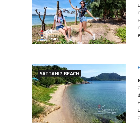
น
ท
ห
ท
ส
ห
SATTAHIP BEACH
ห
ส
เ
ห