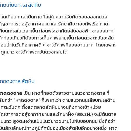
าดเทียนทะเล สัตหีบ
าดเทียนทะเล เป็นหาดที่อยู่ในความรับผิดชอบของหน่วย
ัญชาการต่อสู้อากาศยาน และรักษาฝั่ง กองทัพเรือ หาด
ทียนทะเลในเวลาเย็น ก่อนพระอาทิตย์ลับของฟ้า จะสวยมาก
ักท่องเที่ยวที่ต้องการเก็บภาพยามเย็น ก่อนดวงตะวันจะลับ
อบน้ำในวันที่อากาศดี ๆ จะได้ภาพที่สวยงามมาก โดยเฉพาะ
ฤดูหนาว จะได้ภาพตะวันดวงกลมโต
หาดดงตาล สัตหีบ
หาดดงตาล
เป็น หาดที่ทอดตัวยาวตามแนวอ่าวดงตาล ที่
รียกว่า "หาดดงตาล" ก็เพราะว่า ตามแนวถนนเลียบทะเลด้าน
ิศตะวันตก ตั้งแต่ตลาดสัตหีบมาจนถึงทางเข้าหน่วย
ัญชาการต่อสู้อากาศยานและรักษาฝั่ง (สอ.รฝ.) จะมีต้นตาล
ืนแถว สูงตะหง่านเป็นแนวยาวขนานไปกับขอบถนน ซึ่งถือว่า
ป็นสัญลักษณ์ทางภูมิทัศน์ของเมืองสัตหีบอีกอย่างหนึ่ง หาด