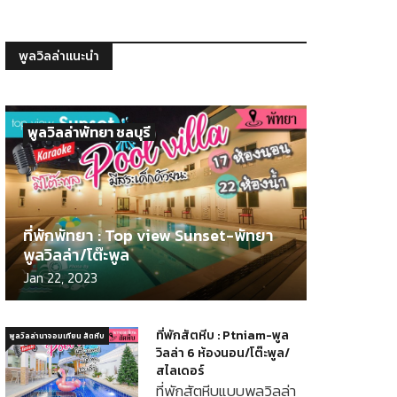
พูลวิลล่าแนะนำ
พูลวิลล่าพัทยา ชลบุรี
ที่พักพัทยา : Top view Sunset-พัทยา
พูลวิลล่า/โต๊ะพูล
Jan 22, 2023
ที่พักสัตหีบ : Ptniam-พูล
พูลวิลล่านาจอมเทียน สัตหีบ
วิลล่า 6 ห้องนอน/โต๊ะพูล/
สไลเดอร์
ที่พักสัตหีบแบบพูลวิลล่า