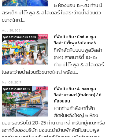
6 ห้องนอน 15-20 ท่าน มี
สระเด็ก มีโต๊ะพูล & สไลเดอร์ ในสระว่ายน้ำส่วนตัว
ขนาดใหญ่…
Aug 29, 2024
ที่พักสัตหีบ : Cmile-พูล
พูลวิลล่านาจอมเทียน สัตหีบ
วิลล่า/โต๊ะพูล/สไลเดอร์
ที่พักสัตหีบแบบพูลวิลล่า
(N4) สายปาร์ตี้ 10-15
ท่าน มีโต๊ะพูล & สไลเดอร์
ในสระว่ายน้ำส่วนตัวขนาดใหญ่ พร้อม…
Mar 05, 2017
ที่พักสัตหีบ : A-sea พูล
พูลวิลล่าบางเสร่ สัตหีบ
วิลล่าบางเสร่(ใกล้หาด) / 6
ห้องนอน
หากท่านกำลังหาที่พัก
สัตหีบหลังใหญ่ 6 ห้อง
นอน รองรับได้ 20-25 ท่าน เหมาะสำหรับหมู่คณะหรือ
เอาท์ติ้งของบริษัท ขอแนะนำบ้านพักสัตหีบแบบพูล