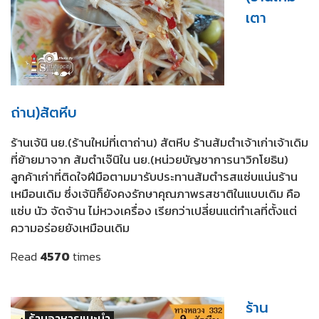
เตา
ถ่าน)สัตหีบ
ร้านเจ้นิ นย.(ร้านใหม่ที่เตาถ่าน) สัตหีบ ร้านส้มตำเจ้าเก่าเจ้าเดิม
ที่ย้ายมาจาก ส้มตำเจ๊นิใน นย.(หน่วยบัญชาการนาวิกโยธิน)
ลูกค้าเก่าที่ติดใจฝีมือตามมารับประทานส้มตำรสแซ่บแน่นร้าน
เหมือนเดิม ซึ่งเจ้นิก็ยังคงรักษาคุณภาพรสชาติในแบบเดิม คือ
แซ่บ นัว จัดจ้าน ไม่หวงเครื่อง เรียกว่าเปลี่ยนแต่ทำเลที่ตั้งแต่
ความอร่อยยังเหมือนเดิม
Read
4570
times
ร้าน
ร้านอาหารแนะนำ