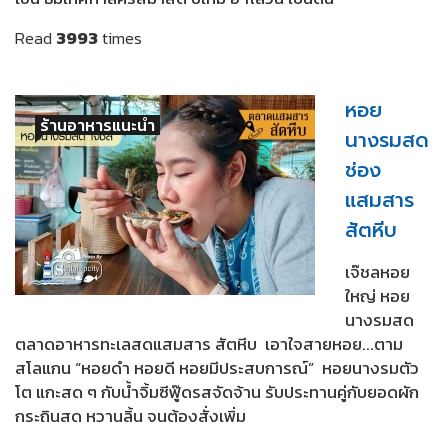
Read
3993
times
หอย
ร้านอาหารแนะนำ
นางรมสด
ช่อง
แสมสาร
สัตหีบ
เจ๊ชลหอย
ใหญ่ หอย
นางรมสด
ตลาดอาหารทะเลสดแสมสาร สัตหีบ เอาใจสายหอย...ตาม
สโลแกน “หอยดำ หอยดี หอยมีประสบการณ์” หอยนางรมตัว
โต แกะสด ๆ กับน้ำจิ้มซีฟู๊ดรสจัดจ้าน รับประทานคู่กับยอดผัก
กระถินสด หวานลิ้น จนต้องสั่งเพิ่ม