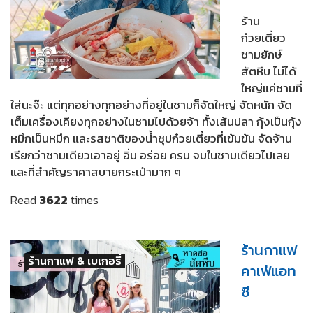
ร้าน
ก๋วยเตี๋ยว
ชามยักษ์
สัตหีบ ไม่ได้
ใหญ่แค่ชามที่
ใส่นะจ๊ะ แต่ทุกอย่างทุกอย่างที่อยู่ในชามก็จัดใหญ่ จัดหนัก จัด
เต็มเครื่องเคียงทุกอย่างในชามไปด้วยจ้า ทั้งเส้นปลา กุ้งเป็นกุ้ง
หมึกเป็นหมึก และรสชาติของน้ำซุปก๋วยเตี๋ยวที่เข้มข้น จัดจ้าน
เรียกว่าชามเดียวเอาอยู่ อิ่ม อร่อย ครบ จบในชามเดียวไปเลย
และที่สำคัญราคาสบายกระเป๋ามาก ๆ
Read
3622
times
ร้านกาแฟ
ร้านกาแฟ & เบเกอรี่
คาเฟ่แอท
ซี