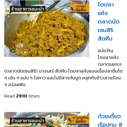
ไตปลา
ร้านอาหารแนะนำ
แห้ง
ตลาดนัด
เซนสิริ
สัตหีบ
แม่ขวัญ
ไตปลาแห้ง
ตลาดแยกเจ
(ตลาดนัดเซนสิริ) บางเสร่ สัตหีบ ไตปลาแห้งแบบเนื้อปลาชิ้นโต
ๆ เน้น ๆ แน่น ๆ ไม่คาว และไม่มีสารกันบูด คลุกกับข้าวสวยร้อน
ๆ อร่อยฟิน
Read
2910
times
ก๋วยเตี๋ยว
ร้านอาหารแนะนำ
เรือปทุม 8