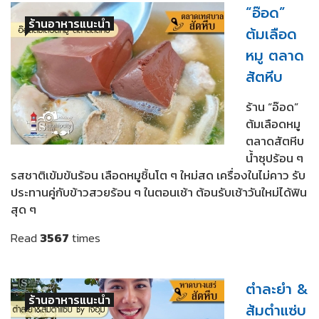
“อ๊อด”
ร้านอาหารแนะนำ
ต้มเลือด
หมู ตลาด
สัตหีบ
ร้าน “อ๊อด”
ต้มเลือดหมู
ตลาดสัตหีบ
น้ำซุปร้อน ๆ
รสชาติเข้มข้นร้อน เลือดหมูชิ้นโต ๆ ใหม่สด เครื่องในไม่คาว รับ
ประทานคู่กับข้าวสวยร้อน ๆ ในตอนเช้า ต้อนรับเช้าวันใหม่ได้ฟิน
สุด ๆ
Read
3567
times
ตำละยำ &
ร้านอาหารแนะนำ
ส้มตำแซ่บ