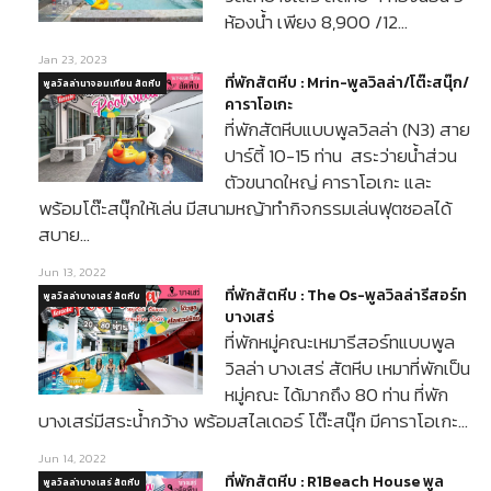
ห้องน้ำ เพียง 8,900 /12…
Jan 23, 2023
ที่พักสัตหีบ : Mrin-พูลวิลล่า/โต๊ะสนุ๊ก/
พูลวิลล่านาจอมเทียน สัตหีบ
คาราโอเกะ
ที่พักสัตหีบแบบพูลวิลล่า (N3) สาย
ปาร์ตี้ 10-15 ท่าน สระว่ายน้ำส่วน
ตัวขนาดใหญ่ คาราโอเกะ และ
พร้อมโต๊ะสนุ๊กให้เล่น มีสนามหญ้าทำกิจกรรมเล่นฟุตซอลได้
สบาย…
Jun 13, 2022
ที่พักสัตหีบ : The Os-พูลวิลล่ารีสอร์ท
พูลวิลล่าบางเสร่ สัตหีบ
บางเสร่
ที่พักหมู่คณะเหมารีสอร์ทแบบพูล
วิลล่า บางเสร่ สัตหีบ เหมาที่พักเป็น
หมู่คณะ ได้มากถึง 80 ท่าน ที่พัก
บางเสร่มีสระน้ำกว้าง พร้อมสไลเดอร์ โต๊ะสนุ๊ก มีคาราโอเกะ…
Jun 14, 2022
ที่พักสัตหีบ : R1Beach House พูล
พูลวิลล่าบางเสร่ สัตหีบ