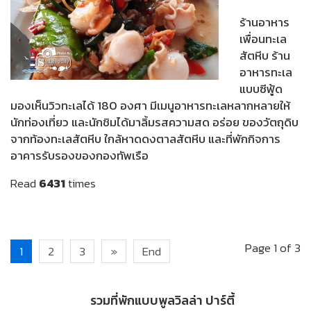
ร้านอาหาร
เพื่อนทะเล
สัตหีบ ร้าน
อาหารทะเล
แบบซีฟู้ด
มองเห็นวิวทะเลได้ 180 องศา มีเมนูอาหารทะเลหลากหลายให้
นักท่องเที่ยว และนักชิมได้มาลิ้มรสความสด อร่อย ของวัตถุดิบ
จากท้องทะเลสัตหีบ ใกล้หาดดงตาลสัตหีบ และที่พักกิจการ
อาคารรับรองของกองทัพเรือ
Read
6431
times
Page 1 of 3
1
2
3
»
End
รวมที่พักแบบพูลวิลล่า ปาร์ตี้