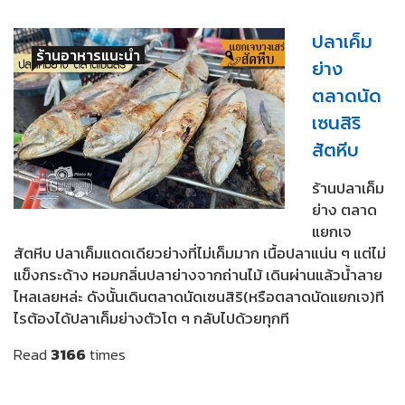
ปลาเค็ม
ร้านอาหารแนะนำ
ย่าง
ตลาดนัด
เซนสิริ
สัตหีบ
ร้านปลาเค็ม
ย่าง ตลาด
แยกเจ
สัตหีบ ปลาเค็มแดดเดียวย่างที่ไม่เค็มมาก เนื้อปลาแน่น ๆ แต่ไม่
แข็งกระด้าง หอมกลิ่นปลาย่างจากถ่านไม้ เดินผ่านแล้วน้ำลาย
ไหลเลยหล่ะ ดังนั้นเดินตลาดนัดเซนสิริ(หรือตลาดนัดแยกเจ)ที
ไรต้องได้ปลาเค็มย่างตัวโต ๆ กลับไปด้วยทุกที
Read
3166
times