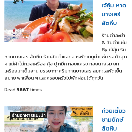
เจ้อุ้ม หาด
บางเสร่
สัตหีบ
ร้านตำละยำ
& ส้มตำแซ่บ
By เจ้อุ้ม ริม
หาดบางเสร่ สัตหีบ ร้านส้มตำและ สารพัดเมนูยำแซ่บ รสนัวสุด
ๆ แม่ค้าไม่หวงเครื่อง กุ้ง ปู หมึก หอยแครง หอยนางรม ยก
เครื่องมาเต็มจาน บรรยากาศริมหาดบางเสร่ ลมทะเลพัดเย็น
สบาย พาเพื่อน ๆ และครอบครัวไปพักผ่อนได้ทุกวัน
Read
3667
times
ก๋วยเตี๋ยว
ร้านอาหารแนะนำ
ชามยักษ์
สัตหีบ