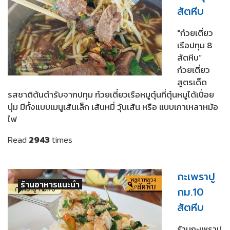
สัตหีบ
"ก๋วยเตี๋ยว
เรือปทุม 8
สัตหีบ”
ก๋วยเตี๋ยว
สูตรเด็ด
รสชาติต้นตำรับจากปทุม ก๋วยเตี๋ยวเรือหมูตุ๋นที่ตุ๋นหมูได้เปื่อย
นุ่ม มีทั้งแบบเมนูเส้นเล็ก เส้นหมี่ วุ้นเส้น หรือ แบบเกาเหลาหม้อ
ไฟ
Read
2943
times
กะเพราปู
ร้านอาหารแนะนำ
กม.10
สัตหีบ
ร้านกะเพราปู