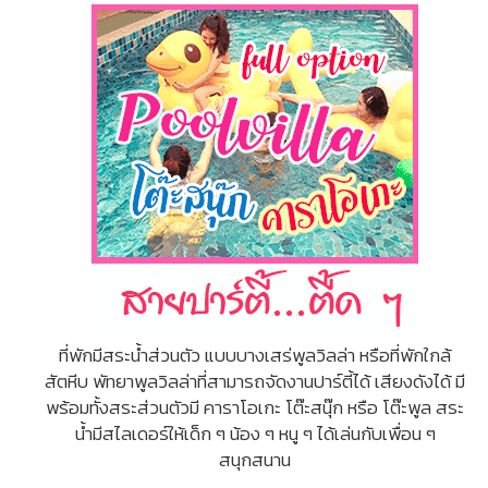
ที่พักมีสระน้ำส่วนตัว แบบบางเสร่พูลวิลล่า หรือที่พักใกล้
สัตหีบ พัทยาพูลวิลล่าที่สามารถจัดงานปาร์ตี้ได้ เสียงดังได้ มี
พร้อมทั้งสระส่วนตัวมี คาราโอเกะ โต๊ะสนุ๊ก หรือ โต๊ะพูล สระ
น้ำมีสไลเดอร์ให้เด็ก ๆ น้อง ๆ หนู ๆ ได้เล่นกับเพื่อน ๆ
สนุกสนาน