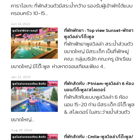
คาราโอเกะ ที่พักส่วนตัวมีสระน้ำกว้าง รองรับผู้เข้าพักได้แบบ
ครอบครัว 10-15…
Jun 14, 2022
ที่พักพัทยา : Top view Sunset-พัทยา
พูลวิลล่าพัทยา ชลบุรี
พูลวิลล่า/โต๊ะพูล
ที่พักพัทยาพูลวิลล่า สระน้ำส่วนตัว
ขนาดใหญ่ มีสระเด็ก เป็นที่พักหมู่
คณะ กลุ่มบริษัท คณะครู นักเรียน
ขนาดใหญ่ มีโต๊ะพูล ห่างหาดจอมเทียนเพียง 4…
Jan 22, 2023
ที่พักสัตหีบ : Ptniam-พูลวิลล่า 6 ห้อง
พูลวิลล่านาจอมเทียน สัตหีบ
นอน/โต๊ะพูล/สไลเดอร์
ที่พักสัตหีบแบบพูลวิลล่า 6 ห้อง
นอน 15-20 ท่าน มีสระเด็ก มีโต๊ะพูล
& สไลเดอร์ ในสระว่ายน้ำส่วนตัว
ขนาดใหญ่…
Aug 29, 2024
ที่พักสัตหีบ : Cmile-พูลวิลล่า/โต๊ะพูล/
พูลวิลล่านาจอมเทียน สัตหีบ