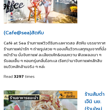
(Cafe@sea)สัตหีบ
Café at Sea ร้านกาแฟวิวดีริมทะเลหาดสอ สัตหีบ บรรยากาศ
ร้านกาแฟน่ารัก ๆ ถ่ายรูปสวย ๆ มองเห็นวิวทะเลทุกมุมจากที่นั่ง
หน้าร้าน นั่งจิบกาแฟ ละเลียดเค้ก&ขนมหวาน ฟังเพลงเบา ๆ
รับลมเย็น ๆ หอมกรุ่นกลิ่นไอทะเล เรียกว่ามาจิบกาแฟหลักสิบ
ชมวิวหลักล้านจริง ๆ หล่ะ
Read
3297
times
ร้านส้มตำ
ร้านอาหารแนะนำ
เจ๊นิ นย.
(ร้านใหม่