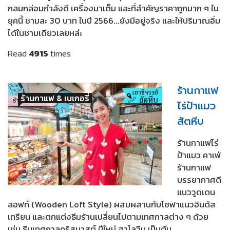
กลมกล่อมกำลังดี เครื่องมาเต็ม และที่สำคัญราคาถูกมาก ๆ ใน
ยุคนี้ ชามละ 30 บาท ในปี 2566...ยังมีอยู่จริง และให้ปริมาณอิ่ม
ได้ในชามเดียวเลยหล่ะ
Read
4915
times
ร้านกาแฟ
ร้านกาแฟ & เบเกอรี่
ไร่ป้าแมว
สัตหีบ
ร้านกาแฟไร่
ป้าแมว คาเฟ่
ร้านกาแฟ
บรรยากาศดี
แนววูดเดน
ลอฟท์ (Wooden Loft Style) ผสมผสานกับโซฟาแนวอินดัส
เทรียน และตกแต่งธีมร้านเปลี่ยนไปตามเทศกาลต่าง ๆ ด้วย
เช่น ธีมเทศกาลคริสมาสต์ ปีใหม่ ฮาโลวีน เป็นต้น