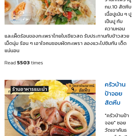
กม.10 สัตหีบ
เนื้อปูเน้น ๆ ปู
เป็นปู กับ
ความหอม
และเผ็ดร้อนของกะเพราไทยใบเขียวสด รับประทานกับข้าวสวย
เม็ดนุ่ม ร้อน ๆ เอาใจคนชอบผัดกะเพรา ลองแวะไปชิมกัน เด็ด
แน่นอน
Read
5503
times
ครัวบ้าน
ร้านอาหารแนะนำ
ป้าจอย
สัตหีบ
"ครัวบ้านป้า
จอย" ซอย
วัดเขาคันธ