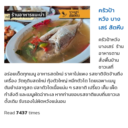
ครัวป้า
ร้านอาหารแนะนำ
หวัง บาง
เสร่ สัตหีบ
ครัวป้าหวัง
บางเสร่ ร้าน
อาหารตาม
สั่งพื้นบ้าน
ชาวเลที่
อร่อยเด็ดทุกเมนู อาหารสดใหม่ ราคาไม่แพง รสชาติจัดจ้านถึง
เครื่อง วัตถุดิบสดใหม่ กุ้งตัวใหญ่ หมึกตัวโต โดยเฉพาะเมนู
ต้มยำปลาทูสด ปลาตัวโตเนื้อแน่น ๆ รสชาติ เปรี้ยว เค็ม เผ็ด
กำลังดี และเมนูผัดฉ่าทะเล หากท่านชอบรสชาติแบบถิ่นชาวเล
ดั้งเดิม รับรองไม่ผิดหวังแน่นอน
Read
7437
times