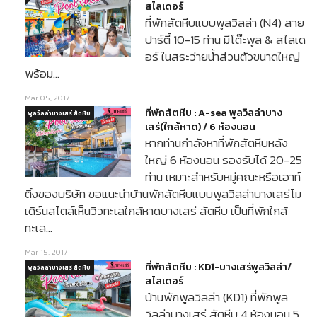
สไลเดอร์
ที่พักสัตหีบแบบพูลวิลล่า (N4) สาย
ปาร์ตี้ 10-15 ท่าน มีโต๊ะพูล & สไลเด
อร์ ในสระว่ายน้ำส่วนตัวขนาดใหญ่
พร้อม…
Mar 05, 2017
ที่พักสัตหีบ : A-sea พูลวิลล่าบาง
พูลวิลล่าบางเสร่ สัตหีบ
เสร่(ใกล้หาด) / 6 ห้องนอน
หากท่านกำลังหาที่พักสัตหีบหลัง
ใหญ่ 6 ห้องนอน รองรับได้ 20-25
ท่าน เหมาะสำหรับหมู่คณะหรือเอาท์
ติ้งของบริษัท ขอแนะนำบ้านพักสัตหีบแบบพูลวิลล่าบางเสร่โม
เดิร์นสไตล์เห็นวิวทะเลใกล้หาดบางเสร่ สัตหีบ เป็นที่พักใกล้
ทะเล…
Mar 15, 2017
ที่พักสัตหีบ : KD1-บางเสร่พูลวิลล่า/
พูลวิลล่าบางเสร่ สัตหีบ
สไลเดอร์
บ้านพักพูลวิลล่า (KD1) ที่พักพูล
วิลล่าบางเสร่ สัตหีบ 4 ห้องนอน 5