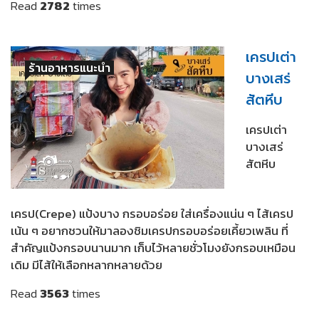
Read
2782
times
เครปเต่า
ร้านอาหารแนะนำ
บางเสร่
สัตหีบ
เครปเต่า
บางเสร่
สัตหีบ
เครป(Crepe) แป้งบาง กรอบอร่อย ใส่เครื่องแน่น ๆ ไส้เครป
เน้น ๆ อยากชวนให้มาลองชิมเครปกรอบอร่อยเคี้ยวเพลิน ที่
สำคัญแป้งกรอบนานมาก เก็บไว้หลายชั่วโมงยังกรอบเหมือน
เดิม มีไส้ให้เลือกหลากหลายด้วย
Read
3563
times