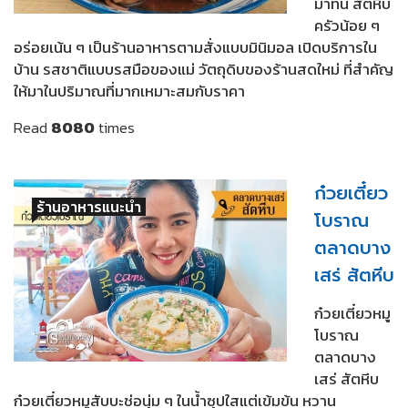
มาทน์ สัตหีบ
ครัวน้อย ๆ
อร่อยเน้น ๆ เป็นร้านอาหารตามสั่งแบบมินิมอล เปิดบริการใน
บ้าน รสชาติแบบรสมือของแม่ วัตถุดิบของร้านสดใหม่ ที่สำคัญ
ให้มาในปริมาณที่มากเหมาะสมกับราคา
Read
8080
times
ก๋วยเตี๋ยว
ร้านอาหารแนะนำ
โบราณ
ตลาดบาง
เสร่ สัตหีบ
ก๋วยเตี๋ยวหมู
โบราณ
ตลาดบาง
เสร่ สัตหีบ
ก๋วยเตี๋ยวหมูสับบะช่อนุ่ม ๆ ในน้ำซุปใสแต่เข้มข้น หวาน