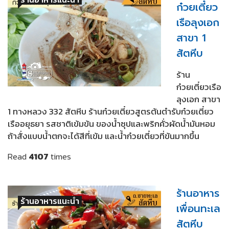
ก๋วยเตี๋ยว
เรือลุงเอก
สาขา 1
สัตหีบ
ร้าน
ก๋วยเตี๋ยวเรือ
ลุงเอก สาขา
1 ทางหลวง 332 สัตหีบ ร้านก๋วยเตี๋ยวสูตรต้นตำรับก๋วยเตี๋ยว
เรืออยุธยา รสชาติเข้มข้น ของน้ำซุปและพริกคั่วผัดน้ำมันหอม
ถ้าสั่งแบบน้ำตกจะได้สีที่เข้ม และน้ำก๋วยเตี๋ยวที่ข้นมากขึ้น
Read
4107
times
ร้านอาหาร
ร้านอาหารแนะนำ
เพื่อนทะเล
สัตหีบ