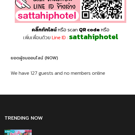
คลิ๊กทักไลน์
หรือ scan
QR code
หรือ
sattahiphotel
เพิ่มเพื่อนด้วย
Line ID :
ยอดผู้ชมออนไลน์ (NOW)
We have 127 guests and no members online
TRENDING NOW