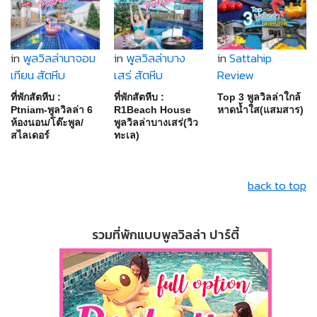
in
พูลวิลล่านาจอม
in
พูลวิลล่าบาง
in
Sattahip
เทียน สัตหีบ
เสร่ สัตหีบ
Review
ที่พักสัตหีบ :
ที่พักสัตหีบ :
Top 3 พูลวิลล่าใกล้
Ptniam-พูลวิลล่า 6
R1Beach House
หาดน้ำใส(แสมสาร)
ห้องนอน/โต๊ะพูล/
พูลวิลล่าบางเสร่(วิว
สไลเดอร์
ทะเล)
back to top
รวมที่พักแบบพูลวิลล่า ปาร์ตี้