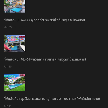
ที่พักสัตหีบ : A-sea พูลวิลล่าบางเสร่(ใกล้หาด) / 6 ห้องนอน
Mar 15
Rate: 5.00
ที่พักสัตหีบ : PL-01 พูลวิลล่าแสมสาร (ใกล้จุดดำน้ำแสมสาร)
Jun 16
Rate: 3.00
ที่พักสัตหีบ : พูลวิลล่าแสมสาร หมู่คณะ 20 - 50 ท่าน (ที่พักใกล้เกาะขาม)
Jun 14
Rate: 3.29