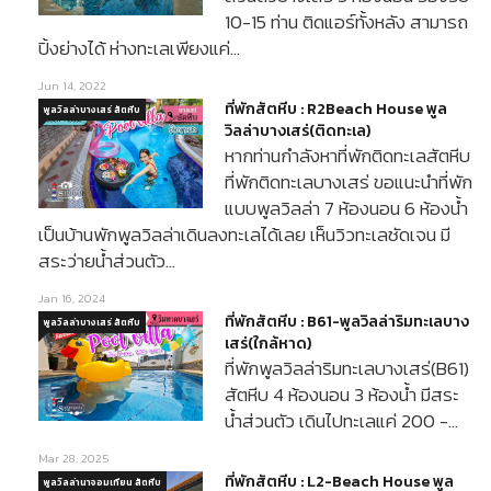
10-15 ท่าน ติดแอร์ทั้งหลัง สามารถ
ปิ้งย่างได้ ห่างทะเลเพียงแค่…
Jun 14, 2022
ที่พักสัตหีบ : R2Beach House พูล
พูลวิลล่าบางเสร่ สัตหีบ
วิลล่าบางเสร่(ติดทะเล)
หากท่านกำลังหาที่พักติดทะเลสัตหีบ
ที่พักติดทะเลบางเสร่ ขอแนะนำที่พัก
แบบพูลวิลล่า 7 ห้องนอน 6 ห้องน้ำ
เป็นบ้านพักพูลวิลล่าเดินลงทะเลได้เลย เห็นวิวทะเลชัดเจน มี
สระว่ายน้ำส่วนตัว…
Jan 16, 2024
ที่พักสัตหีบ : B61-พูลวิลล่าริมทะเลบาง
พูลวิลล่าบางเสร่ สัตหีบ
เสร่(ใกล้หาด)
ที่พักพูลวิลล่าริมทะเลบางเสร่(B61)
สัตหีบ 4 ห้องนอน 3 ห้องน้ำ มีสระ
น้ำส่วนตัว เดินไปทะเลแค่ 200 -…
Mar 28, 2025
ที่พักสัตหีบ : L2-Beach House พูล
พูลวิลล่านาจอมเทียน สัตหีบ