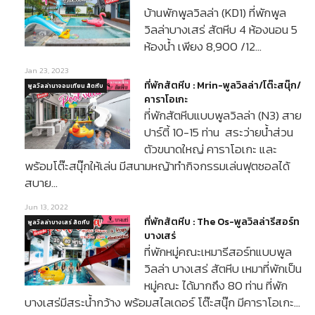
บ้านพักพูลวิลล่า (KD1) ที่พักพูล
วิลล่าบางเสร่ สัตหีบ 4 ห้องนอน 5
ห้องน้ำ เพียง 8,900 /12…
Jan 23, 2023
ที่พักสัตหีบ : Mrin-พูลวิลล่า/โต๊ะสนุ๊ก/
พูลวิลล่านาจอมเทียน สัตหีบ
คาราโอเกะ
ที่พักสัตหีบแบบพูลวิลล่า (N3) สาย
ปาร์ตี้ 10-15 ท่าน สระว่ายน้ำส่วน
ตัวขนาดใหญ่ คาราโอเกะ และ
พร้อมโต๊ะสนุ๊กให้เล่น มีสนามหญ้าทำกิจกรรมเล่นฟุตซอลได้
สบาย…
Jun 13, 2022
ที่พักสัตหีบ : The Os-พูลวิลล่ารีสอร์ท
พูลวิลล่าบางเสร่ สัตหีบ
บางเสร่
ที่พักหมู่คณะเหมารีสอร์ทแบบพูล
วิลล่า บางเสร่ สัตหีบ เหมาที่พักเป็น
หมู่คณะ ได้มากถึง 80 ท่าน ที่พัก
บางเสร่มีสระน้ำกว้าง พร้อมสไลเดอร์ โต๊ะสนุ๊ก มีคาราโอเกะ…