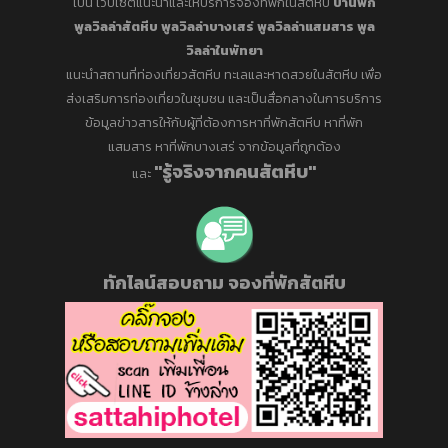
เป็น เว็บไซต์แนะนำและให้บริการจองที่พักในสัตหีบ
บ้านพัก
พูลวิลล่าสัตหีบ พูลวิลล่าบางเสร่
พูลวิลล่าแสมสาร
พูล
วิลล่าในพัทยา
แนะนำสถานที่ท่องเที่ยวสัตหีบ ทะเลและหาดสวยในสัตหีบ เพื่อ
ส่งเสริมการท่องเที่ยวในชุมชน และเป็นสื่อกลางในการบริการ
ข้อมูลข่าวสารให้กับผู้ที่ต้องการหาที่พักสัตหีบ หาที่พัก
แสมสาร หาที่พักบางเสร่ จากข้อมูลที่ถูกต้อง
"รู้จริงจากคนสัตหีบ"
และ
ทักไลน์สอบถาม จองที่พักสัตหีบ