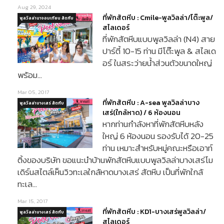
Aug 29, 2024
ที่พักสัตหีบ : Cmile-พูลวิลล่า/โต๊ะพูล/
พูลวิลล่านาจอมเทียน สัตหีบ
สไลเดอร์
ที่พักสัตหีบแบบพูลวิลล่า (N4) สาย
ปาร์ตี้ 10-15 ท่าน มีโต๊ะพูล & สไลเด
อร์ ในสระว่ายน้ำส่วนตัวขนาดใหญ่
พร้อม…
Mar 05, 2017
ที่พักสัตหีบ : A-sea พูลวิลล่าบาง
พูลวิลล่าบางเสร่ สัตหีบ
เสร่(ใกล้หาด) / 6 ห้องนอน
หากท่านกำลังหาที่พักสัตหีบหลัง
ใหญ่ 6 ห้องนอน รองรับได้ 20-25
ท่าน เหมาะสำหรับหมู่คณะหรือเอาท์
ติ้งของบริษัท ขอแนะนำบ้านพักสัตหีบแบบพูลวิลล่าบางเสร่โม
เดิร์นสไตล์เห็นวิวทะเลใกล้หาดบางเสร่ สัตหีบ เป็นที่พักใกล้
ทะเล…
Mar 15, 2017
ที่พักสัตหีบ : KD1-บางเสร่พูลวิลล่า/
พูลวิลล่าบางเสร่ สัตหีบ
สไลเดอร์