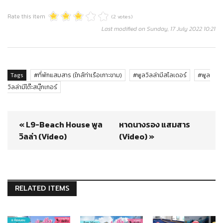
Rate this item
(2 votes)
Last modified on Sunday, 17 July 2022 10:21
Tags
ที่พักแสมสาร (ใกล้ท่าเรือเกาะขาม)
พูลวิลล่ามีสไลเดอร์
พูล
วิลล่ามีโต๊ะสนุ๊กเกอร์
« L9-Beach House พูล
หาดนางรอง แสมสาร
วิลล่า (Video)
(Video) »
RELATED ITEMS