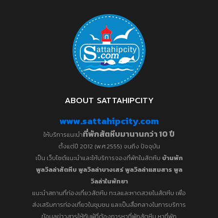
ABOUT SATTAHIPCITY
www.sattahipcity.com
ที่พักสัตหีบมานานกว่า 10 ปี
ให้บริการแนะนำ
ตั้งแต่ปี 2012 (พ.ศ.2555) จนถึง ปัจจุบัน
เป็น เว็บไซต์แนะนำและให้บริการจองที่พักในสัตหีบ
บ้านพัก
พูลวิลล่าสัตหีบ พูลวิลล่าบางเสร่
พูลวิลล่าแสมสาร
พูล
วิลล่าในพัทยา
แนะนำสถานที่ท่องเที่ยวสัตหีบ ทะเลและหาดสวยในสัตหีบ เพื่อ
ส่งเสริมการท่องเที่ยวในชุมชน และเป็นสื่อกลางในการบริการ
ข้อมูลข่าวสารให้กับผู้ที่ต้องการหาที่พักสัตหีบ หาที่พัก