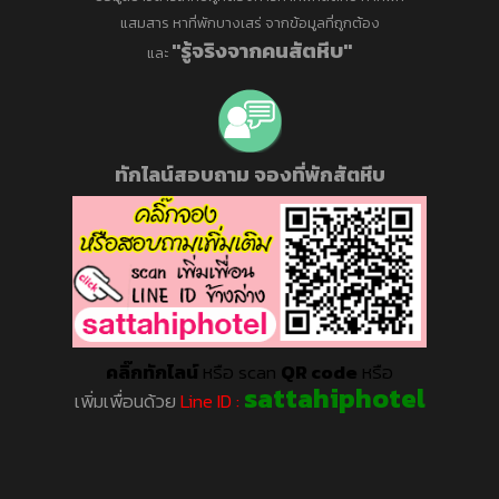
แสมสาร หาที่พักบางเสร่ จากข้อมูลที่ถูกต้อง
"รู้จริงจากคนสัตหีบ"
และ
ทักไลน์สอบถาม จองที่พักสัตหีบ
คลิ๊กทักไลน์
หรือ scan
QR code
หรือ
sattahiphotel
เพิ่มเพื่อนด้วย
Line ID :