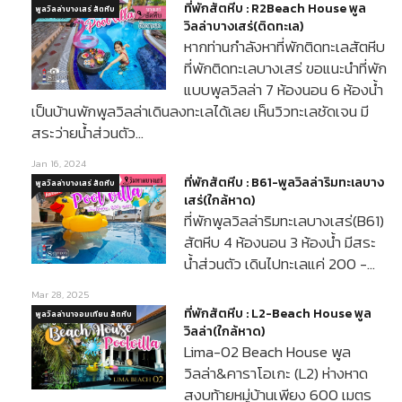
ที่พักสัตหีบ : R2Beach House พูล
พูลวิลล่าบางเสร่ สัตหีบ
วิลล่าบางเสร่(ติดทะเล)
หากท่านกำลังหาที่พักติดทะเลสัตหีบ
ที่พักติดทะเลบางเสร่ ขอแนะนำที่พัก
แบบพูลวิลล่า 7 ห้องนอน 6 ห้องน้ำ
เป็นบ้านพักพูลวิลล่าเดินลงทะเลได้เลย เห็นวิวทะเลชัดเจน มี
สระว่ายน้ำส่วนตัว…
Jan 16, 2024
ที่พักสัตหีบ : B61-พูลวิลล่าริมทะเลบาง
พูลวิลล่าบางเสร่ สัตหีบ
เสร่(ใกล้หาด)
ที่พักพูลวิลล่าริมทะเลบางเสร่(B61)
สัตหีบ 4 ห้องนอน 3 ห้องน้ำ มีสระ
น้ำส่วนตัว เดินไปทะเลแค่ 200 -…
Mar 28, 2025
ที่พักสัตหีบ : L2-Beach House พูล
พูลวิลล่านาจอมเทียน สัตหีบ
วิลล่า(ใกล้หาด)
Lima-02 Beach House พูล
วิลล่า&คาราโอเกะ (L2) ห่างหาด
สงบท้ายหมู่บ้านเพียง 600 เมตร