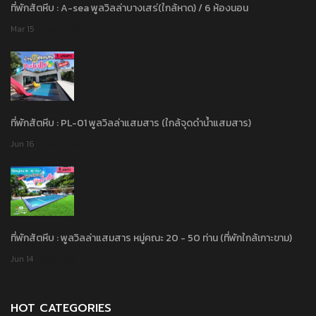
ที่พักสัตหีบ : A-sea พูลวิลล่าบางเสร่(ใกล้หาด) / 6 ห้องนอน
Mar 15
Rate: 5.00
ที่พักสัตหีบ : PL-01 พูลวิลล่าแสมสาร (ใกล้จุดดำน้ำแสมสาร)
Jun 16
Rate: 3.00
ที่พักสัตหีบ : พูลวิลล่าแสมสาร หมู่คณะ 20 - 50 ท่าน (ที่พักใกล้เกาะขาม)
Jun 14
Rate: 3.29
HOT CATEGORIES