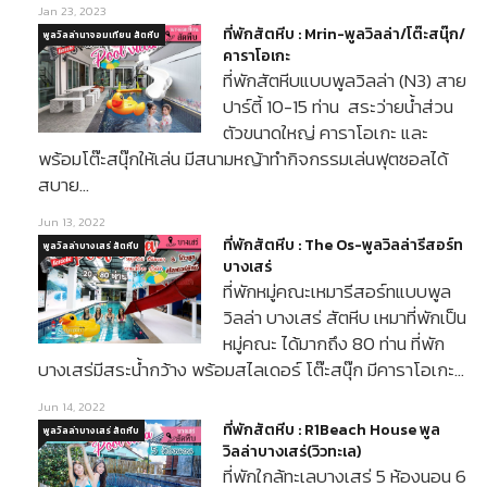
Jan 23, 2023
ที่พักสัตหีบ : Mrin-พูลวิลล่า/โต๊ะสนุ๊ก/
พูลวิลล่านาจอมเทียน สัตหีบ
คาราโอเกะ
ที่พักสัตหีบแบบพูลวิลล่า (N3) สาย
ปาร์ตี้ 10-15 ท่าน สระว่ายน้ำส่วน
ตัวขนาดใหญ่ คาราโอเกะ และ
พร้อมโต๊ะสนุ๊กให้เล่น มีสนามหญ้าทำกิจกรรมเล่นฟุตซอลได้
สบาย…
Jun 13, 2022
ที่พักสัตหีบ : The Os-พูลวิลล่ารีสอร์ท
พูลวิลล่าบางเสร่ สัตหีบ
บางเสร่
ที่พักหมู่คณะเหมารีสอร์ทแบบพูล
วิลล่า บางเสร่ สัตหีบ เหมาที่พักเป็น
หมู่คณะ ได้มากถึง 80 ท่าน ที่พัก
บางเสร่มีสระน้ำกว้าง พร้อมสไลเดอร์ โต๊ะสนุ๊ก มีคาราโอเกะ…
Jun 14, 2022
ที่พักสัตหีบ : R1Beach House พูล
พูลวิลล่าบางเสร่ สัตหีบ
วิลล่าบางเสร่(วิวทะเล)
ที่พักใกล้ทะเลบางเสร่ 5 ห้องนอน 6