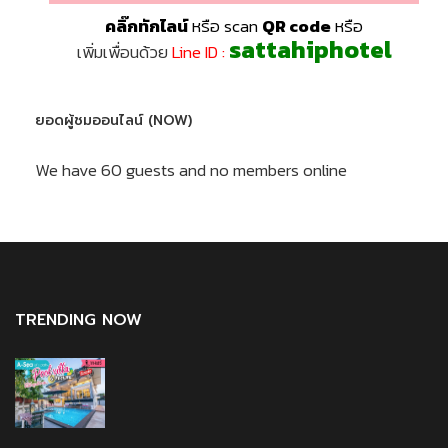
คลิ๊กทักไลน์
หรือ scan
QR code
หรือ
sattahiphotel
เพิ่มเพื่อนด้วย
Line ID :
ยอดผู้ชมออนไลน์ (NOW)
We have 60 guests and no members online
TRENDING NOW