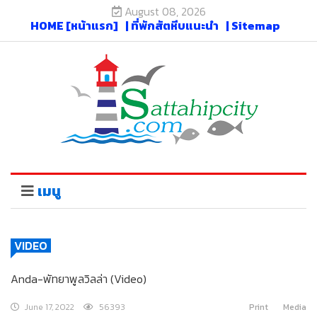
August 08, 2026
HOME [หน้าแรก]
| ที่พักสัตหีบแนะนำ
| Sitemap
เมนู
VIDEO
Anda-พัทยาพูลวิลล่า (Video)
June 17, 2022
56393
Print
Media