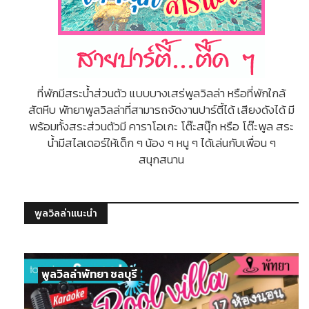
ที่พักมีสระน้ำส่วนตัว แบบบางเสร่พูลวิลล่า หรือที่พักใกล้
สัตหีบ พัทยาพูลวิลล่าที่สามารถจัดงานปาร์ตี้ได้ เสียงดังได้ มี
พร้อมทั้งสระส่วนตัวมี คาราโอเกะ โต๊ะสนุ๊ก หรือ โต๊ะพูล สระ
น้ำมีสไลเดอร์ให้เด็ก ๆ น้อง ๆ หนู ๆ ได้เล่นกับเพื่อน ๆ
สนุกสนาน
พูลวิลล่าแนะนำ
พูลวิลล่าพัทยา ชลบุรี