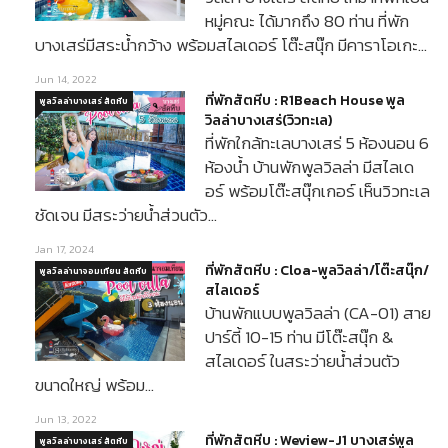
หมู่คณะ ได้มากถึง 80 ท่าน ที่พัก
บางเสร่มีสระน้ำกว้าง พร้อมสไลเดอร์ โต๊ะสนุ๊ก มีคาราโอเกะ…
Jun 14, 2022
ที่พักสัตหีบ : R1Beach House พูล
พูลวิลล่าบางเสร่ สัตหีบ
วิลล่าบางเสร่(วิวทะเล)
ที่พักใกล้ทะเลบางเสร่ 5 ห้องนอน 6
ห้องน้ำ บ้านพักพูลวิลล่า มีสไลเด
อร์ พร้อมโต๊ะสนุ๊กเกอร์ เห็นวิวทะเล
ชัดเจน มีสระว่ายน้ำส่วนตัว…
Jan 17, 2024
ที่พักสัตหีบ : Cloa-พูลวิลล่า/โต๊ะสนุ๊ก/
พูลวิลล่านาจอมเทียน สัตหีบ
สไลเดอร์
บ้านพักแบบพูลวิลล่า (CA-01) สาย
ปาร์ตี้ 10-15 ท่าน มีโต๊ะสนุ๊ก &
สไลเดอร์ ในสระว่ายน้ำส่วนตัว
ขนาดใหญ่ พร้อม…
Jun 13, 2022
ที่พักสัตหีบ : Weview-J1 บางเสร่พูล
พูลวิลล่าบางเสร่ สัตหีบ