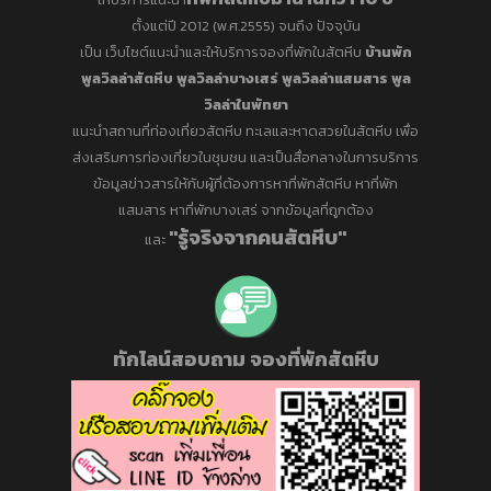
ตั้งแต่ปี 2012 (พ.ศ.2555) จนถึง ปัจจุบัน
เป็น เว็บไซต์แนะนำและให้บริการจองที่พักในสัตหีบ
บ้านพัก
พูลวิลล่าสัตหีบ พูลวิลล่าบางเสร่
พูลวิลล่าแสมสาร
พูล
วิลล่าในพัทยา
แนะนำสถานที่ท่องเที่ยวสัตหีบ ทะเลและหาดสวยในสัตหีบ เพื่อ
ส่งเสริมการท่องเที่ยวในชุมชน และเป็นสื่อกลางในการบริการ
ข้อมูลข่าวสารให้กับผู้ที่ต้องการหาที่พักสัตหีบ หาที่พัก
แสมสาร หาที่พักบางเสร่ จากข้อมูลที่ถูกต้อง
"รู้จริงจากคนสัตหีบ"
และ
ทักไลน์สอบถาม จองที่พักสัตหีบ