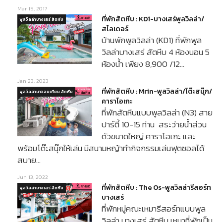
Mar 15, 2017
ที่พักสัตหีบ : KD1-บางเสร่พูลวิลล่า/
พูลวิลล่าบางเสร่ สัตหีบ
สไลเดอร์
บ้านพักพูลวิลล่า (KD1) ที่พักพูล
วิลล่าบางเสร่ สัตหีบ 4 ห้องนอน 5
ห้องน้ำ เพียง 8,900 /12…
Jan 23, 2023
ที่พักสัตหีบ : Mrin-พูลวิลล่า/โต๊ะสนุ๊ก/
พูลวิลล่านาจอมเทียน สัตหีบ
คาราโอเกะ
ที่พักสัตหีบแบบพูลวิลล่า (N3) สาย
ปาร์ตี้ 10-15 ท่าน สระว่ายน้ำส่วน
ตัวขนาดใหญ่ คาราโอเกะ และ
พร้อมโต๊ะสนุ๊กให้เล่น มีสนามหญ้าทำกิจกรรมเล่นฟุตซอลได้
สบาย…
Jun 13, 2022
ที่พักสัตหีบ : The Os-พูลวิลล่ารีสอร์ท
พูลวิลล่าบางเสร่ สัตหีบ
บางเสร่
ที่พักหมู่คณะเหมารีสอร์ทแบบพูล
วิลล่า บางเสร่ สัตหีบ เหมาที่พักเป็น