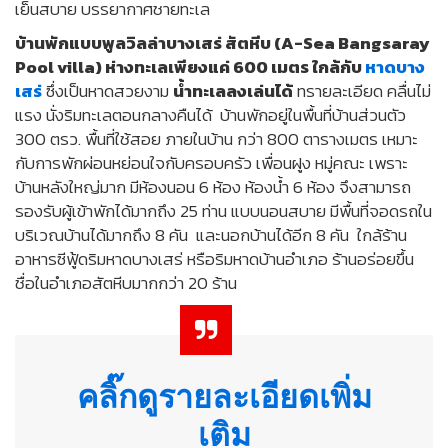
เย็นสบาย บรรยากาศชายทะเล
บ้านพักแบบพูลวิลล่าบางเสร่ สัตหีบ (A-Sea Bangsaray
Pool villa) ห่างทะเลเพียงแค่ 600 เมตร ใกล้กับ
หาดบาง
เสร่
ซึ่งเป็นหาดสวยงาม
น้ำทะเลลงเล่นได้
ทรายละเอียด คลื่นไม่
แรง นั่งริมทะเลตอนกลางคืนได้ บ้านพักอยู่ในพื้นที่บ้านส่วนตัว
300 ตรว. พื้นที่ใช้สอย ภายในบ้าน กว่า 800 ตารางเมตร เหมาะ
กับการพักผ่อนหย่อนใจกับครอบครัว เพื่อนฝูง หมู่คณะ เพราะ
บ้านหลังใหญ่มาก มีห้องนอน 6 ห้อง ห้องน้ำ 6 ห้อง จึงสามารถ
รองรับผู้เข้าพักได้มากถึง 25 ท่าน แบบนอนสบาย มีพื้นที่จอดรถใน
บริเวณบ้านได้มากถึง 8 คัน และนอกบ้านได้อีก 8 คัน ใกล้ร้าน
อาหารซีฟู้ดริมหาดบางเสร่ หรือริมหาดบ้านอำเภอ ร้านอร่อยขึ้น
ชื่อในอำเภอสัตหีบมากกว่า 20 ร้าน
คลิ๊กดูรายละเอียดเพิ่ม
เติม