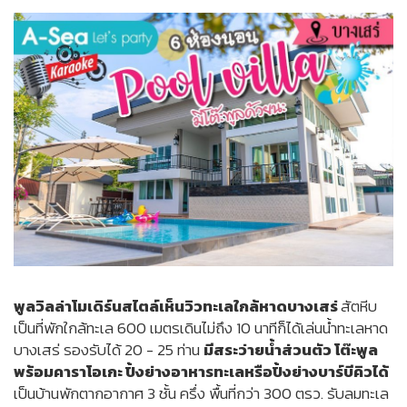
พูลวิลล่าโมเดิร์นสไตล์เห็นวิวทะเลใกล้หาด
บางเสร่
สัตหีบ
เป็นที่พักใกล้ทะเล 600 เมตรเดินไม่ถึง 10 นาทีก็ได้เล่นน้ำทะเลหาด
บางเสร่ รองรับได้ 20 - 25 ท่าน
มีสระว่ายน้ำส่วนตัว โต๊ะพูล
พร้อมคาราโอเกะ ปิ้งย่างอาหารทะเลหรือปิ้งย่างบาร์บีคิวได้
เป็นบ้านพักตากอากาศ 3 ชั้น ครึ่ง พื้นที่กว่า 300 ตรว. รับลมทะเล