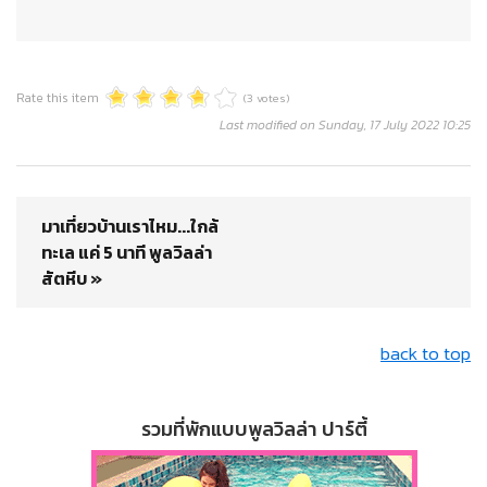
Rate this item
(3 votes)
Last modified on Sunday, 17 July 2022 10:25
มาเที่ยวบ้านเราไหม...ใกล้
ทะเล แค่ 5 นาที พูลวิลล่า
สัตหีบ »
back to top
รวมที่พักแบบพูลวิลล่า ปาร์ตี้