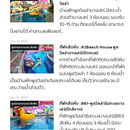
วิลล่า
บ้านพักพูลวิลล่าบางเสร่ มีสระน้ำ
ส่วนตัวบางเสร่ 3 ห้องนอน รองรับ
10-15 ท่าน ติดแอร์ทั้งหลัง สามารถ
ปิ้งย่างได้ ห่างทะเลเพียงแค่…
Jun 14, 2022
ที่พักสัตหีบ : R2Beach House พูล
พูลวิลล่าบางเสร่ สัตหีบ
วิลล่าบางเสร่(ติดทะเล)
หากท่านกำลังหาที่พักติดทะเลสัตหีบ
ที่พักติดทะเลบางเสร่ ขอแนะนำที่พัก
แบบพูลวิลล่า 7 ห้องนอน 6 ห้องน้ำ
เป็นบ้านพักพูลวิลล่าเดินลงทะเลได้เลย เห็นวิวทะเลชัดเจน มี
สระว่ายน้ำส่วนตัว…
Jan 16, 2024
ที่พักสัตหีบ : B61-พูลวิลล่าริมทะเลบาง
พูลวิลล่าบางเสร่ สัตหีบ
เสร่(ใกล้หาด)
ที่พักพูลวิลล่าริมทะเลบางเสร่(B61)
สัตหีบ 4 ห้องนอน 3 ห้องน้ำ มีสระ
น้ำส่วนตัว เดินไปทะเลแค่ 200 -…