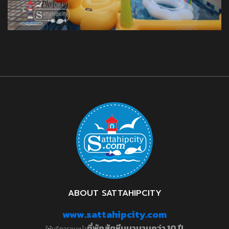
ABOUT SATTAHIPCITY
www.sattahipcity.com
ที่พักสัตหีบมานานกว่า 10 ปี
ให้บริการแนะนำ