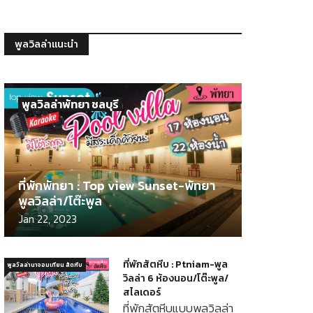
พูลวิลล่าแนะนำ
พูลวิลล่าพัทยา ชลบุรี
ที่พักพัทยา : Top view Sunset-พัทยา
พูลวิลล่า/โต๊ะพูล
Jan 22, 2023
ที่พักสัตหีบ : Ptniam-พูล
พูลวิลล่านาจอมเทียน สัตหีบ
วิลล่า 6 ห้องนอน/โต๊ะพูล/
สไลเดอร์
ที่พักสัตหีบแบบพูลวิลล่า