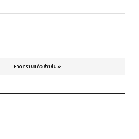
หาดทรายแก้ว สัตหีบ »