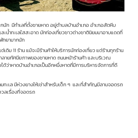
ากนัก มีทำเลที่ตั้งชายหาด อยู่ตำบลบ้านอำเภอ อำเภอสัตหีบ
ละน้ำทะเลใสสะอาด นักท่องเที่ยวชาวต่างชาตินิยมมาอาบแดดที่
พัทยามากนัก
ต่เดิม 11 ร้าน แม้จะมีร้านค้าให้บริการนักท่องเที่ยว แต่ร้านทุกร้าน
้าไปทำลายทัศนียภาพของชายหาด ถนนหน้าร้านค้า และบริเวณ
่าหาดบ้านอำเภอเป็นอีกหนึ่งหาดที่มีการบริหารจัดการที่ดี
ลมทะเล มีห่วงยางให้เช่าสำหรับเด็ก ๆ และที่สำคัญมีลานจอดรถ
ังวลเรื่องที่จอดรถ