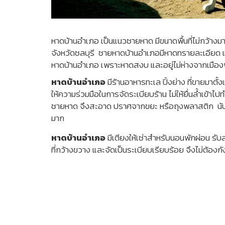
หาดบ้านอำเภอ เป็นแนวชายหาด มีขนาดพื้นที่ไม่กว้างม
จังหวัดชลบุรี ชายหาดบ้านอำเภอมีหาดทรายละเอียด แ
หาดบ้านอำเภอ เพราะหาดสงบ และอยู่ไม่ห่างจากเมือง
หาดบ้านอำเภอ
มีร้านอาหารทะเล ปิ้งย่าง ที่ขายมาตั้งแ
ให้ความร่วมมือในการจัดระเบียบร้าน ไม่ให้ยื่นล้ำเข
ชายหาด จึงสะอาด ปราศจากขยะ หรือถุงพลาสติก นับได้ว
มาก
หาดบ้านอำเภอ
มีเตียงให้เช่าสำหรับนอนพักผ่อน รับ
ที่กว้างขวาง และจัดเป็นระเบียบเรียบร้อย จึงไม่ต้องก