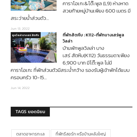
คาราโอเกะ&โต๊ะพูล (L9) ห่างหาด
สวยท้ายหมู่บ้านเพียง 600 เมตร มี
สระว่ายน้ำส่วนตัว…
Jun 13, 2022
ที่พักสัตหีบ : K112-ที่พักบางเสร่พูล
พูลวิลล่าบางเสร่ สัตหีบ
วิลล่า
บ้านพักพูลวิลล่า บาง
เสร่ สัตหีบ(K112) วันธรรมดาเพียง
6,900 บาท มีโต๊ะพูล ไม่มี
คาราโอเกะ ที่พักส่วนตัวมีสระน้ำกว้าง รองรับผู้เข้าพักได้แบบ
ครอบครัว 10-15…
Jun 14, 2022
TAGS ยอดนิยม
ตลาดอาหารทะเล
ที่พักรีสอร์ท หรือบ้านหลังใหญ่