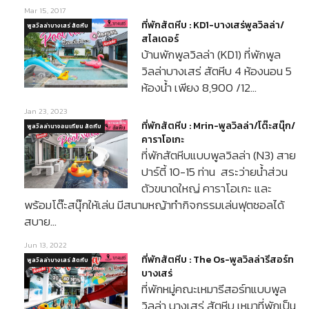
Mar 15, 2017
ที่พักสัตหีบ : KD1-บางเสร่พูลวิลล่า/
พูลวิลล่าบางเสร่ สัตหีบ
สไลเดอร์
บ้านพักพูลวิลล่า (KD1) ที่พักพูล
วิลล่าบางเสร่ สัตหีบ 4 ห้องนอน 5
ห้องน้ำ เพียง 8,900 /12…
Jan 23, 2023
ที่พักสัตหีบ : Mrin-พูลวิลล่า/โต๊ะสนุ๊ก/
พูลวิลล่านาจอมเทียน สัตหีบ
คาราโอเกะ
ที่พักสัตหีบแบบพูลวิลล่า (N3) สาย
ปาร์ตี้ 10-15 ท่าน สระว่ายน้ำส่วน
ตัวขนาดใหญ่ คาราโอเกะ และ
พร้อมโต๊ะสนุ๊กให้เล่น มีสนามหญ้าทำกิจกรรมเล่นฟุตซอลได้
สบาย…
Jun 13, 2022
ที่พักสัตหีบ : The Os-พูลวิลล่ารีสอร์ท
พูลวิลล่าบางเสร่ สัตหีบ
บางเสร่
ที่พักหมู่คณะเหมารีสอร์ทแบบพูล
วิลล่า บางเสร่ สัตหีบ เหมาที่พักเป็น