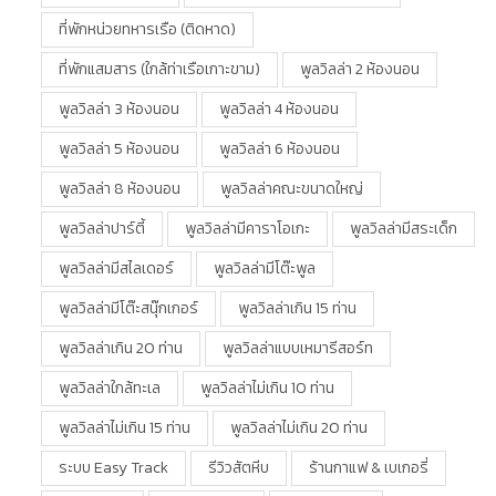
ที่พักหน่วยทหารเรือ (ติดหาด)
ที่พักแสมสาร (ใกล้ท่าเรือเกาะขาม)
พูลวิลล่า 2 ห้องนอน
พูลวิลล่า 3 ห้องนอน
พูลวิลล่า 4 ห้องนอน
พูลวิลล่า 5 ห้องนอน
พูลวิลล่า 6 ห้องนอน
พูลวิลล่า 8 ห้องนอน
พูลวิลล่าคณะขนาดใหญ่
พูลวิลล่าปาร์ตี้
พูลวิลล่ามีคาราโอเกะ
พูลวิลล่ามีสระเด็ก
พูลวิลล่ามีสไลเดอร์
พูลวิลล่ามีโต๊ะพูล
พูลวิลล่ามีโต๊ะสนุ๊กเกอร์
พูลวิลล่าเกิน 15 ท่าน
พูลวิลล่าเกิน 20 ท่าน
พูลวิลล่าแบบเหมารีสอร์ท
พูลวิลล่าใกล้ทะเล
พูลวิลล่าไม่เกิน 10 ท่าน
พูลวิลล่าไม่เกิน 15 ท่าน
พูลวิลล่าไม่เกิน 20 ท่าน
ระบบ Easy Track
รีวิวสัตหีบ
ร้านกาแฟ & เบเกอรี่