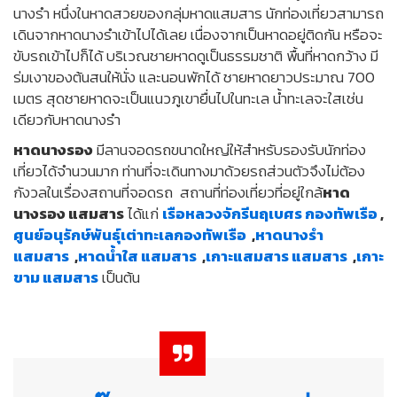
นางรำ หนึ่งในหาดสวยของกลุ่มหาดแสมสาร นักท่องเที่ยวสามารถ
เดินจากหาดนางรำเข้าไปได้เลย เนื่องจากเป็นหาดอยู่ติดกัน หรือจะ
ขับรถเข้าไปก็ได้ บริเวณชายหาดดูเป็นธรรมชาติ พื้นที่หาดกว้าง มี
ร่มเงาของต้นสนให้นั่ง และนอนพักได้ ชายหาดยาวประมาณ 700
เมตร สุดชายหาดจะเป็นแนวภูเขายื่นไปในทะเล น้ำทะเลจะใสเช่น
เดียวกับหาดนางรำ
หาดนางรอง
มีลานจอดรถขนาดใหญ่ให้สำหรับรองรับนักท่อง
เที่ยวได้จำนวนมาก ท่านที่จะเดินทางมาด้วยรถส่วนตัวจึงไม่ต้อง
กังวลในเรื่องสถานที่จอดรถ สถานที่ท่องเที่ยวที่อยู่ใกล้
หาด
นางรอง แสมสาร
ได้แก่
เรือหลวงจักรีนฤเบศร กองทัพเรือ
,
ศูนย์อนุรักษ์พันธุ์เต่าทะเลกองทัพเรือ
,
หาดนางรำ
แสมสาร
,
หาดน้ำใส แสมสาร
,
เกาะแสมสาร แสมสาร
,
เกาะ
ขาม แสมสาร
เป็นต้น