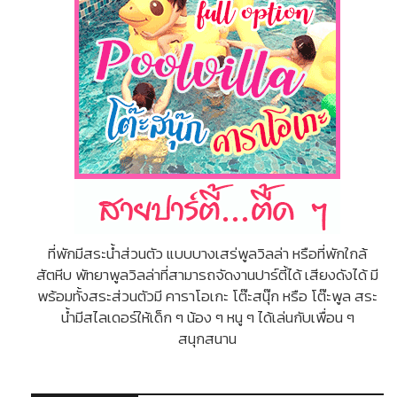
ที่พักมีสระน้ำส่วนตัว แบบบางเสร่พูลวิลล่า หรือที่พักใกล้
สัตหีบ พัทยาพูลวิลล่าที่สามารถจัดงานปาร์ตี้ได้ เสียงดังได้ มี
พร้อมทั้งสระส่วนตัวมี คาราโอเกะ โต๊ะสนุ๊ก หรือ โต๊ะพูล สระ
น้ำมีสไลเดอร์ให้เด็ก ๆ น้อง ๆ หนู ๆ ได้เล่นกับเพื่อน ๆ
สนุกสนาน