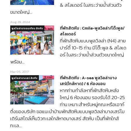
& สไลเดอร์ ในสระว่ายน้ำส่วนตัว
ขนาดใหญ่…
Aug 29, 2024
ที่พักสัตหีบ : Cmile-พูลวิลล่า/โต๊ะพูล/
พูลวิลล่านาจอมเทียน สัตหีบ
สไลเดอร์
ที่พักสัตหีบแบบพูลวิลล่า (N4) สาย
ปาร์ตี้ 10-15 ท่าน มีโต๊ะพูล & สไลเด
อร์ ในสระว่ายน้ำส่วนตัวขนาดใหญ่
พร้อม…
Mar 05, 2017
ที่พักสัตหีบ : A-sea พูลวิลล่าบาง
พูลวิลล่าบางเสร่ สัตหีบ
เสร่(ใกล้หาด) / 6 ห้องนอน
หากท่านกำลังหาที่พักสัตหีบหลัง
ใหญ่ 6 ห้องนอน รองรับได้ 20-25
ท่าน เหมาะสำหรับหมู่คณะหรือเอาท์
ติ้งของบริษัท ขอแนะนำบ้านพักสัตหีบแบบพูลวิลล่าบางเสร่โม
เดิร์นสไตล์เห็นวิวทะเลใกล้หาดบางเสร่ สัตหีบ เป็นที่พักใกล้
ทะเล…