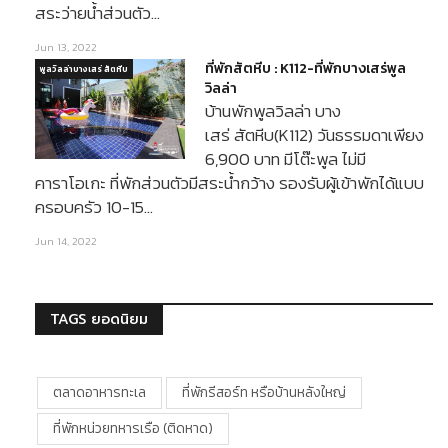
สระว่ายน้ำส่วนตัว…
Jun 13, 2022
ที่พักสัตหีบ : K112-ที่พักบางเสร่พูล
พูลวิลล่าบางเสร่ สัตหีบ
วิลล่า
บ้านพักพูลวิลล่า บาง
เสร่ สัตหีบ(K112) วันธรรมดาเพียง
6,900 บาท มีโต๊ะพูล ไม่มี
คาราโอเกะ ที่พักส่วนตัวมีสระน้ำกว้าง รองรับผู้เข้าพักได้แบบ
ครอบครัว 10-15…
Jun 14, 2022
TAGS ยอดนิยม
ตลาดอาหารทะเล
ที่พักรีสอร์ท หรือบ้านหลังใหญ่
ที่พักหน่วยทหารเรือ (ติดหาด)