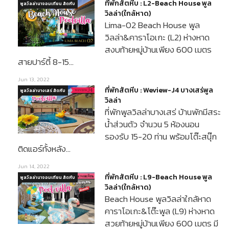
ที่พักสัตหีบ : L2-Beach House พูล
พูลวิลล่านาจอมเทียน สัตหีบ
วิลล่า(ใกล้หาด)
Lima-02 Beach House พูล
วิลล่า&คาราโอเกะ (L2) ห่างหาด
สงบท้ายหมู่บ้านเพียง 600 เมตร
สายปาร์ตี้ 8-15…
Jun 13, 2022
ที่พักสัตหีบ : Weview-J4 บางเสร่พูล
พูลวิลล่าบางเสร่ สัตหีบ
วิลล่า
ที่พักพูลวิลล่าบางเสร่ บ้านพักมีสระ
น้ำส่วนตัว จำนวน 5 ห้องนอน
รองรับ 15-20 ท่าน พร้อมโต๊ะสนุ๊ก
ติดแอร์ทั้งหลัง…
Jun 14, 2022
ที่พักสัตหีบ : L9-Beach House พูล
พูลวิลล่านาจอมเทียน สัตหีบ
วิลล่า(ใกล้หาด)
Beach House พูลวิลล่าใกล้หาด
คาราโอเกะ&โต๊ะพูล (L9) ห่างหาด
สวยท้ายหมู่บ้านเพียง 600 เมตร มี