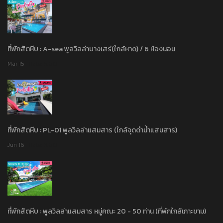
ที่พักสัตหีบ : A-sea พูลวิลล่าบางเสร่(ใกล้หาด) / 6 ห้องนอน
Mar 15
Rate: 5.00
ที่พักสัตหีบ : PL-01 พูลวิลล่าแสมสาร (ใกล้จุดดำน้ำแสมสาร)
Jun 16
Rate: 3.00
ที่พักสัตหีบ : พูลวิลล่าแสมสาร หมู่คณะ 20 - 50 ท่าน (ที่พักใกล้เกาะขาม)