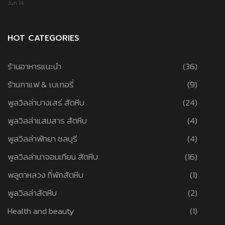
Jun 14
Rate: 3.29
HOT CATEGORIES
ร้านอาหารแนะนำ
(36)
ร้านกาแฟ & เบเกอรี่
(9)
พูลวิลล่าบางเสร่ สัตหีบ
(24)
พูลวิลล่าแสมสาร สัตหีบ
(4)
พูลวิลล่าพัทยา ชลบุรี
(4)
พูลวิลล่านาจอมเทียน สัตหีบ
(16)
พลูตาหลวง ที่พักสัตหีบ
(1)
พูลวิลล่าสัตหีบ
(2)
Health and beauty
(1)