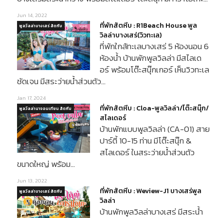
Jun 14, 2022
ที่พักสัตหีบ : R1Beach House พูล
พูลวิลล่าบางเสร่ สัตหีบ
วิลล่าบางเสร่(วิวทะเล)
ที่พักใกล้ทะเลบางเสร่ 5 ห้องนอน 6
ห้องน้ำ บ้านพักพูลวิลล่า มีสไลเด
อร์ พร้อมโต๊ะสนุ๊กเกอร์ เห็นวิวทะเล
ชัดเจน มีสระว่ายน้ำส่วนตัว…
Jan 17, 2024
ที่พักสัตหีบ : Cloa-พูลวิลล่า/โต๊ะสนุ๊ก/
พูลวิลล่านาจอมเทียน สัตหีบ
สไลเดอร์
บ้านพักแบบพูลวิลล่า (CA-01) สาย
ปาร์ตี้ 10-15 ท่าน มีโต๊ะสนุ๊ก &
สไลเดอร์ ในสระว่ายน้ำส่วนตัว
ขนาดใหญ่ พร้อม…
Jun 13, 2022
ที่พักสัตหีบ : Weview-J1 บางเสร่พูล
พูลวิลล่าบางเสร่ สัตหีบ
วิลล่า
บ้านพักพูลวิลล่าบางเสร่ มีสระน้ำ