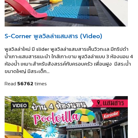
S-Corner พูลวิลล่าแสมสาร (Video)
พูลวิลล่าใหม่ มี slider พูลวิลล่าแสมสารเห็นวิวทะเล มีทริปดำ
น้ำเกาะแสมสารแนะนำ ใกล้เกาะขาม พูลวิลล่าแบบ 3 ห้องนอน 4
ห้องน้ำ เหมาะสำหรับสังสรรค์กับครอบครัว เพื่อนฝูง มีสระน้ำ
ขนาดใหญ่ มีสระเด็ก…
Read
56762
times
VIDEO