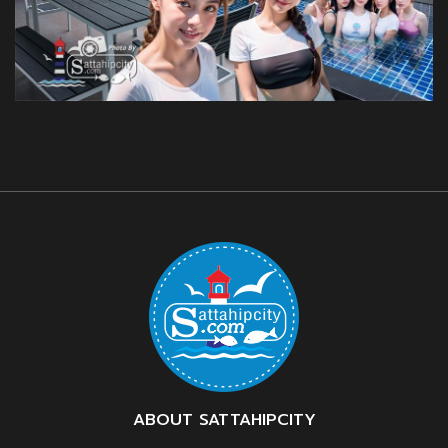
ABOUT SATTAHIPCITY