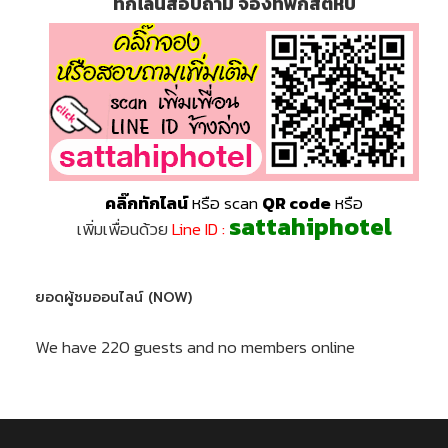
ทักไลน์สอบถาม จองที่พักสัตหีบ
คลิ๊กทักไลน์
หรือ scan
QR code
หรือ
sattahiphotel
เพิ่มเพื่อนด้วย
Line ID :
ยอดผู้ชมออนไลน์ (NOW)
We have 220 guests and no members online