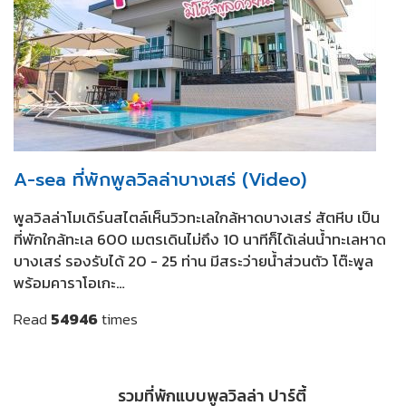
A-sea ที่พักพูลวิลล่าบางเสร่ (Video)
พูลวิลล่าโมเดิร์นสไตล์เห็นวิวทะเลใกล้หาดบางเสร่ สัตหีบ เป็น
ที่พักใกล้ทะเล 600 เมตรเดินไม่ถึง 10 นาทีก็ได้เล่นน้ำทะเลหาด
บางเสร่ รองรับได้ 20 - 25 ท่าน มีสระว่ายน้ำส่วนตัว โต๊ะพูล
พร้อมคาราโอเกะ…
Read
54946
times
รวมที่พักแบบพูลวิลล่า ปาร์ตี้