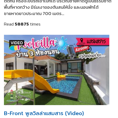
ติดกัน หรือจะขับรถเข้าไปก็ได้ บริเวณชายหาดดูเป็นธรรมชาติ
พื้นที่หาดกว้าง มีร่มเงาของต้นสนให้นั่ง และนอนพักได้
ชายหาดยาวประมาณ 700 เมตร…
Read
58875
times
VIDEO
B-Front พูลวิลล่าแสมสาร (Video)