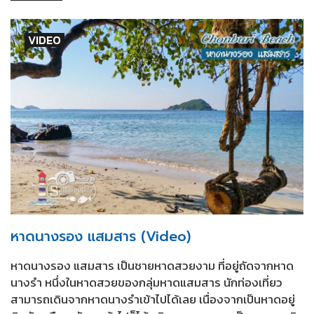
VIDEO
หาดนางรอง แสมสาร (Video)
หาดนางรอง แสมสาร เป็นชายหาดสวยงาม ที่อยู่ถัดจากหาด
นางรำ หนึ่งในหาดสวยของกลุ่มหาดแสมสาร นักท่องเที่ยว
สามารถเดินจากหาดนางรำเข้าไปได้เลย เนื่องจากเป็นหาดอยู่