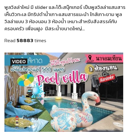
พูลวิลล่าใหม่ มี slider และโต๊ะสนุ๊กเกอร์ เป็นพูลวิลล่าแสมสาร
เห็นวิวทะเล มีทริปดำน้ำเกาะแสมสารแนะนำ ใกล้เกาะขาม พูล
วิลล่าแบบ 3 ห้องนอน 3 ห้องน้ำ เหมาะสำหรับสังสรรค์กับ
ครอบครัว เพื่อนฝูง มีสระน้ำขนาดใหญ่…
Read
58883
times
VIDEO