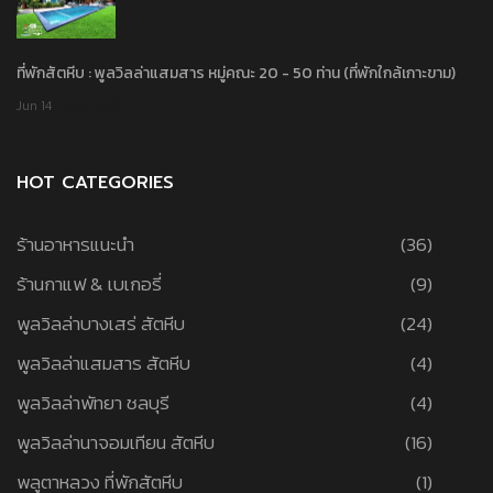
ที่พักสัตหีบ : พูลวิลล่าแสมสาร หมู่คณะ 20 - 50 ท่าน (ที่พักใกล้เกาะขาม)
Jun 14
Rate: 3.29
HOT CATEGORIES
ร้านอาหารแนะนำ
(36)
ร้านกาแฟ & เบเกอรี่
(9)
พูลวิลล่าบางเสร่ สัตหีบ
(24)
พูลวิลล่าแสมสาร สัตหีบ
(4)
พูลวิลล่าพัทยา ชลบุรี
(4)
พูลวิลล่านาจอมเทียน สัตหีบ
(16)
พลูตาหลวง ที่พักสัตหีบ
(1)