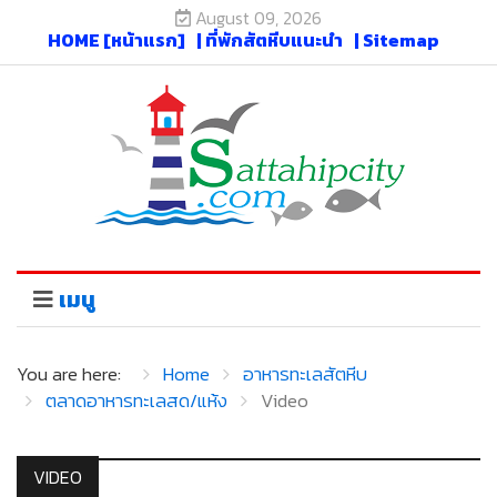
August 09, 2026
HOME [หน้าแรก]
| ที่พักสัตหีบแนะนำ
| Sitemap
เมนู
You are here:
Home
อาหารทะเลสัตหีบ
ตลาดอาหารทะเลสด/แห้ง
Video
VIDEO