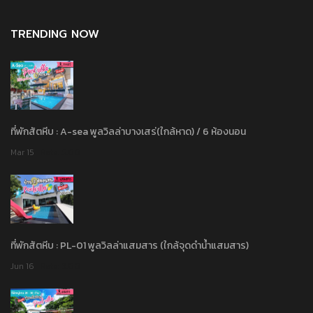
TRENDING NOW
ที่พักสัตหีบ : A-sea พูลวิลล่าบางเสร่(ใกล้หาด) / 6 ห้องนอน
Mar 15
Rate: 5.00
ที่พักสัตหีบ : PL-01 พูลวิลล่าแสมสาร (ใกล้จุดดำน้ำแสมสาร)
Jun 16
Rate: 3.00