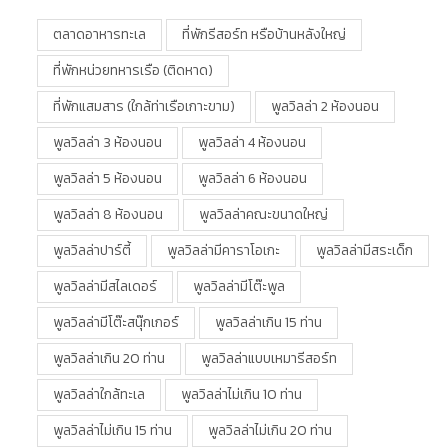
ตลาดอาหารทะเล
ที่พักรีสอร์ท หรือบ้านหลังใหญ่
ที่พักหน่วยทหารเรือ (ติดหาด)
ที่พักแสมสาร (ใกล้ท่าเรือเกาะขาม)
พูลวิลล่า 2 ห้องนอน
พูลวิลล่า 3 ห้องนอน
พูลวิลล่า 4 ห้องนอน
พูลวิลล่า 5 ห้องนอน
พูลวิลล่า 6 ห้องนอน
พูลวิลล่า 8 ห้องนอน
พูลวิลล่าคณะขนาดใหญ่
พูลวิลล่าปาร์ตี้
พูลวิลล่ามีคาราโอเกะ
พูลวิลล่ามีสระเด็ก
พูลวิลล่ามีสไลเดอร์
พูลวิลล่ามีโต๊ะพูล
พูลวิลล่ามีโต๊ะสนุ๊กเกอร์
พูลวิลล่าเกิน 15 ท่าน
พูลวิลล่าเกิน 20 ท่าน
พูลวิลล่าแบบเหมารีสอร์ท
พูลวิลล่าใกล้ทะเล
พูลวิลล่าไม่เกิน 10 ท่าน
พูลวิลล่าไม่เกิน 15 ท่าน
พูลวิลล่าไม่เกิน 20 ท่าน