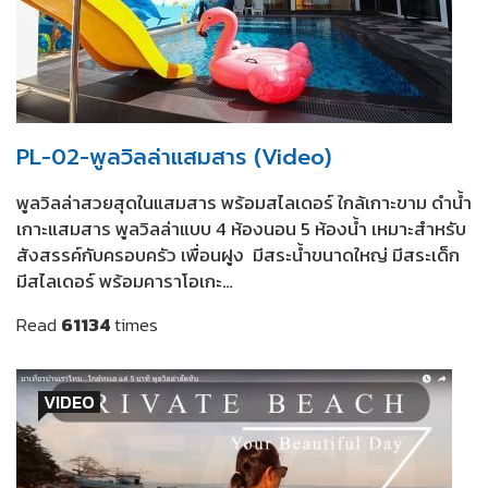
PL-02-พูลวิลล่าแสมสาร (Video)
พูลวิลล่าสวยสุดในแสมสาร พร้อมสไลเดอร์ ใกล้เกาะขาม ดำน้ำ
เกาะแสมสาร พูลวิลล่าแบบ 4 ห้องนอน 5 ห้องน้ำ เหมาะสำหรับ
สังสรรค์กับครอบครัว เพื่อนฝูง มีสระน้ำขนาดใหญ่ มีสระเด็ก
มีสไลเดอร์ พร้อมคาราโอเกะ…
Read
61134
times
VIDEO