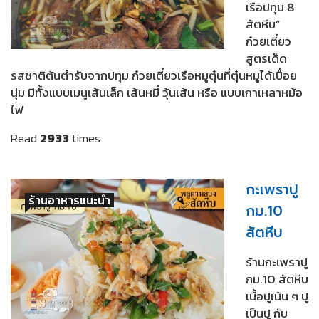
เรือปทุม 8
สัตหีบ”
ก๋วยเตี๋ยว
สูตรเด็ด
รสชาติต้นตำรับจากปทุม ก๋วยเตี๋ยวเรือหมูตุ๋นที่ตุ๋นหมูได้เปื่อย
นุ่ม มีทั้งแบบเมนูเส้นเล็ก เส้นหมี่ วุ้นเส้น หรือ แบบเกาเหลาหม้อ
ไฟ
Read
2933
times
กะเพราปู
ร้านอาหารแนะนำ
กม.10
สัตหีบ
ร้านกะเพราปู
กม.10 สัตหีบ
เนื้อปูเน้น ๆ ปู
เป็นปู กับ