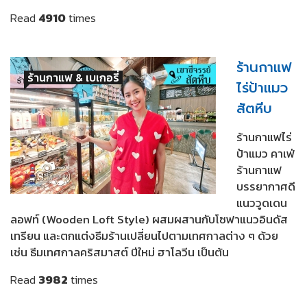
Read
4910
times
ร้านกาแฟ
ร้านกาแฟ & เบเกอรี่
ไร่ป้าแมว
สัตหีบ
ร้านกาแฟไร่
ป้าแมว คาเฟ่
ร้านกาแฟ
บรรยากาศดี
แนววูดเดน
ลอฟท์ (Wooden Loft Style) ผสมผสานกับโซฟาแนวอินดัส
เทรียน และตกแต่งธีมร้านเปลี่ยนไปตามเทศกาลต่าง ๆ ด้วย
เช่น ธีมเทศกาลคริสมาสต์ ปีใหม่ ฮาโลวีน เป็นต้น
Read
3982
times