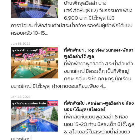
บ้านพักพูลวิลล่า บาง
เสร่ สัตหีบ(K112) วันธรรมดาเพียง
6,900 บาท มีโต๊ะพูล ไม่มี
คาราโอเกะ ที่พักส่วนตัวมีสระน้ำกว้าง รองรับผู้เข้าพักได้แบบ
ครอบครัว 10-15…
Jun 14, 2022
ที่พักพัทยา : Top view Sunset-พัทยา
พูลวิลล่าพัทยา ชลบุรี
พูลวิลล่า/โต๊ะพูล
ที่พักพัทยาพูลวิลล่า สระน้ำส่วนตัว
ขนาดใหญ่ มีสระเด็ก เป็นที่พักหมู่
คณะ กลุ่มบริษัท คณะครู นักเรียน
ขนาดใหญ่ มีโต๊ะพูล ห่างหาดจอมเทียนเพียง 4…
Jan 22, 2023
ที่พักสัตหีบ : Ptniam-พูลวิลล่า 6 ห้อง
พูลวิลล่านาจอมเทียน สัตหีบ
นอน/โต๊ะพูล/สไลเดอร์
ที่พักสัตหีบแบบพูลวิลล่า 6 ห้อง
นอน 15-20 ท่าน มีสระเด็ก มีโต๊ะพูล
& สไลเดอร์ ในสระว่ายน้ำส่วนตัว
ขนาดใหญ่…