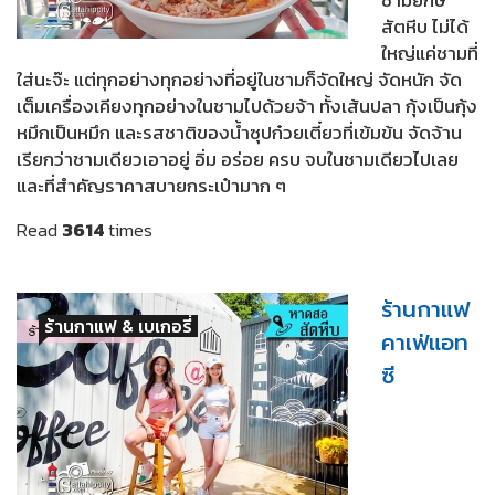
สัตหีบ ไม่ได้
ใหญ่แค่ชามที่
ใส่นะจ๊ะ แต่ทุกอย่างทุกอย่างที่อยู่ในชามก็จัดใหญ่ จัดหนัก จัด
เต็มเครื่องเคียงทุกอย่างในชามไปด้วยจ้า ทั้งเส้นปลา กุ้งเป็นกุ้ง
หมึกเป็นหมึก และรสชาติของน้ำซุปก๋วยเตี๋ยวที่เข้มข้น จัดจ้าน
เรียกว่าชามเดียวเอาอยู่ อิ่ม อร่อย ครบ จบในชามเดียวไปเลย
และที่สำคัญราคาสบายกระเป๋ามาก ๆ
Read
3614
times
ร้านกาแฟ
ร้านกาแฟ & เบเกอรี่
คาเฟ่แอท
ซี