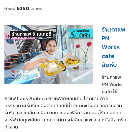
Read
6250
times
ร้านกาแฟ
ร้านกาแฟ & เบเกอรี่
PN
Works
cafe
สัตหีบ
ร้านกาแฟ
PN Works
cafe ใช้
กาแฟ Laos Arabica กาแฟสดหอมเข้ม โดดเด่นด้วย
บรรยากาศร่มรื่นของสวนสวยมีน้ำตกตกแต่งอย่างสวยงาม
ร่มรื่น ความเขียวขจีสบายตาของเฟิร์น และมอสส์ริมบ่อปลา
คาร์ฟ นั่งดูเพลินตา เหมาะแก่การนั่งจิบกาแฟ อ่านหนังสือ หรือ
ทำงาน