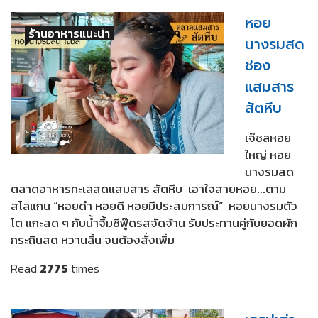
หอย
ร้านอาหารแนะนำ
นางรมสด
ช่อง
แสมสาร
สัตหีบ
เจ๊ชลหอย
ใหญ่ หอย
นางรมสด
ตลาดอาหารทะเลสดแสมสาร สัตหีบ เอาใจสายหอย...ตาม
สโลแกน “หอยดำ หอยดี หอยมีประสบการณ์” หอยนางรมตัว
โต แกะสด ๆ กับน้ำจิ้มซีฟู๊ดรสจัดจ้าน รับประทานคู่กับยอดผัก
กระถินสด หวานลิ้น จนต้องสั่งเพิ่ม
Read
2775
times