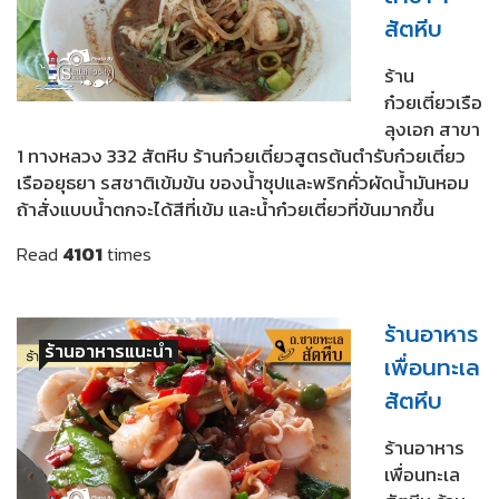
สัตหีบ
ร้าน
ก๋วยเตี๋ยวเรือ
ลุงเอก สาขา
1 ทางหลวง 332 สัตหีบ ร้านก๋วยเตี๋ยวสูตรต้นตำรับก๋วยเตี๋ยว
เรืออยุธยา รสชาติเข้มข้น ของน้ำซุปและพริกคั่วผัดน้ำมันหอม
ถ้าสั่งแบบน้ำตกจะได้สีที่เข้ม และน้ำก๋วยเตี๋ยวที่ข้นมากขึ้น
Read
4101
times
ร้านอาหาร
ร้านอาหารแนะนำ
เพื่อนทะเล
สัตหีบ
ร้านอาหาร
เพื่อนทะเล