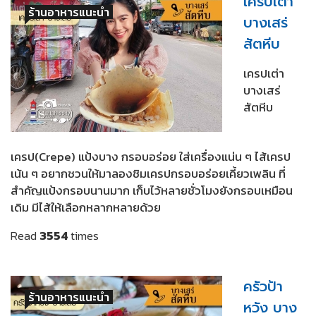
เครปเต่า
ร้านอาหารแนะนำ
บางเสร่
สัตหีบ
เครปเต่า
บางเสร่
สัตหีบ
เครป(Crepe) แป้งบาง กรอบอร่อย ใส่เครื่องแน่น ๆ ไส้เครป
เน้น ๆ อยากชวนให้มาลองชิมเครปกรอบอร่อยเคี้ยวเพลิน ที่
สำคัญแป้งกรอบนานมาก เก็บไว้หลายชั่วโมงยังกรอบเหมือน
เดิม มีไส้ให้เลือกหลากหลายด้วย
Read
3554
times
ครัวป้า
ร้านอาหารแนะนำ
หวัง บาง