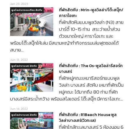
Jan 23, 2023
ที่พักสัตหีบ : Mrin-พูลวิลล่า/โต๊ะสนุ๊ก/
พูลวิลล่านาจอมเทียน สัตหีบ
คาราโอเกะ
ที่พักสัตหีบแบบพูลวิลล่า (N3) สาย
ปาร์ตี้ 10-15 ท่าน สระว่ายน้ำส่วน
ตัวขนาดใหญ่ คาราโอเกะ และ
พร้อมโต๊ะสนุ๊กให้เล่น มีสนามหญ้าทำกิจกรรมเล่นฟุตซอลได้
สบาย…
Jun 13, 2022
ที่พักสัตหีบ : The Os-พูลวิลล่ารีสอร์ท
พูลวิลล่าบางเสร่ สัตหีบ
บางเสร่
ที่พักหมู่คณะเหมารีสอร์ทแบบพูล
วิลล่า บางเสร่ สัตหีบ เหมาที่พักเป็น
หมู่คณะ ได้มากถึง 80 ท่าน ที่พัก
บางเสร่มีสระน้ำกว้าง พร้อมสไลเดอร์ โต๊ะสนุ๊ก มีคาราโอเกะ…
Jun 14, 2022
ที่พักสัตหีบ : R1Beach House พูล
พูลวิลล่าบางเสร่ สัตหีบ
วิลล่าบางเสร่(วิวทะเล)
ที่พักใกล้ทะเลบางเสร่ 5 ห้องนอน 6