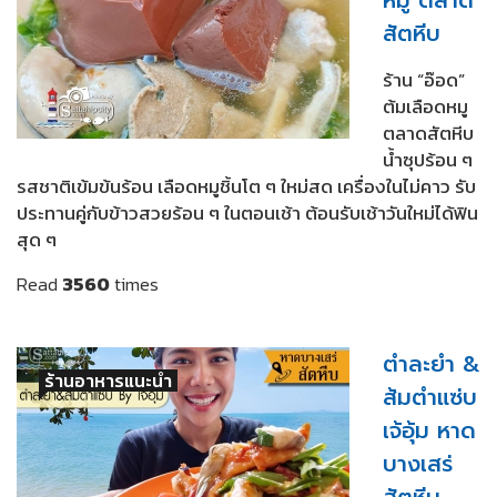
สัตหีบ
ร้าน “อ๊อด”
ต้มเลือดหมู
ตลาดสัตหีบ
น้ำซุปร้อน ๆ
รสชาติเข้มข้นร้อน เลือดหมูชิ้นโต ๆ ใหม่สด เครื่องในไม่คาว รับ
ประทานคู่กับข้าวสวยร้อน ๆ ในตอนเช้า ต้อนรับเช้าวันใหม่ได้ฟิน
สุด ๆ
Read
3560
times
ตำละยำ &
ร้านอาหารแนะนำ
ส้มตำแซ่บ
เจ้อุ้ม หาด
บางเสร่
สัตหีบ