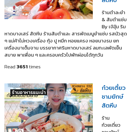
ร้านตำละยำ
& ส้มตำแซ่บ
By เจ้อุ้ม ริม
หาดบางเสร่ สัตหีบ ร้านส้มตำและ สารพัดเมนูยำแซ่บ รสนัวสุด
ๆ แม่ค้าไม่หวงเครื่อง กุ้ง ปู หมึก หอยแครง หอยนางรม ยก
เครื่องมาเต็มจาน บรรยากาศริมหาดบางเสร่ ลมทะเลพัดเย็น
สบาย พาเพื่อน ๆ และครอบครัวไปพักผ่อนได้ทุกวัน
Read
3651
times
ก๋วยเตี๋ยว
ร้านอาหารแนะนำ
ชามยักษ์
สัตหีบ
ร้าน
ก๋วยเตี๋ยว
ชามยักษ์