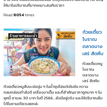
ให้มาในปริมาณที่มากเหมาะสมกับราคา
Read
8054
times
ก๋วยเตี๋ยว
ร้านอาหารแนะนำ
โบราณ
ตลาดบาง
เสร่ สัตหีบ
ก๋วยเตี๋ยวหมู
โบราณ
ตลาดบาง
เสร่ สัตหีบ
ก๋วยเตี๋ยวหมูสับบะช่อนุ่ม ๆ ในน้ำซุปใสแต่เข้มข้น หวาน
กลมกล่อมกำลังดี เครื่องมาเต็ม และที่สำคัญราคาถูกมาก ๆ ใน
ยุคนี้ ชามละ 30 บาท ในปี 2566...ยังมีอยู่จริง และให้ปริมาณอิ่ม
ได้ในชามเดียวเลยหล่ะ