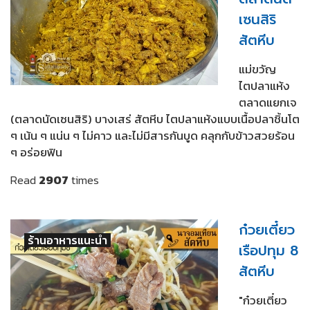
เซนสิริ
สัตหีบ
แม่ขวัญ
ไตปลาแห้ง
ตลาดแยกเจ
(ตลาดนัดเซนสิริ) บางเสร่ สัตหีบ ไตปลาแห้งแบบเนื้อปลาชิ้นโต
ๆ เน้น ๆ แน่น ๆ ไม่คาว และไม่มีสารกันบูด คลุกกับข้าวสวยร้อน
ๆ อร่อยฟิน
Read
2907
times
ก๋วยเตี๋ยว
ร้านอาหารแนะนำ
เรือปทุม 8
สัตหีบ
"ก๋วยเตี๋ยว