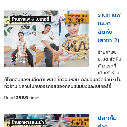
ร้านกาแฟ
ร้านกาแฟ & เบเกอรี่
ชะมด
สัตหีบ
(สาขา 2)
ร้านกาแฟ
ชะมด สัตหีบ
ก้าวแรกที่
เดินเข้าร้าน
ก็ได้กลิ่นของเมล็ดกาแฟสดที่คั่วจนหอม กลิ่นอบอวลอ่อน ๆ ไป
ทั่วร้าน ผสานไปกับอรรถรสของกลิ่นขนมปังและเบเกอร์รี่
Read
2589
times
ปลาเค็ม
ร้านอาหารแนะนำ
ย่าง