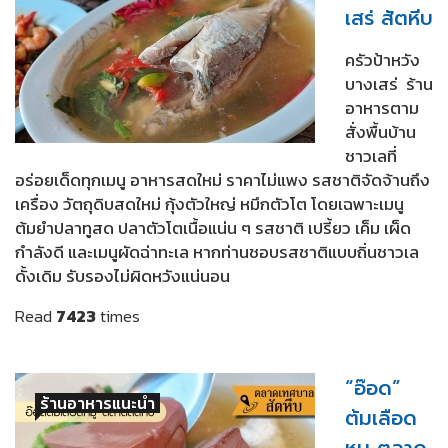
เสร่ สัตหีบ
ครัวป้าหวัง
บางเสร่ ร้าน
อาหารตาม
สั่งพื้นบ้าน
ชาวเลที่
อร่อยเด็ดทุกเมนู อาหารสดใหม่ ราคาไม่แพง รสชาติจัดจ้านถึง
เครื่อง วัตถุดิบสดใหม่ กุ้งตัวใหญ่ หมึกตัวโต โดยเฉพาะเมนู
ต้มยำปลาทูสด ปลาตัวโตเนื้อแน่น ๆ รสชาติ เปรี้ยว เค็ม เผ็ด
กำลังดี และเมนูผัดฉ่าทะเล หากท่านชอบรสชาติแบบถิ่นชาวเล
ดั้งเดิม รับรองไม่ผิดหวังแน่นอน
Read
7423
times
“อ๊อด”
ร้านอาหารแนะนำ
ต้มเลือด
หมู ตลาด