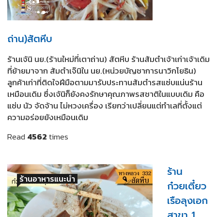
ถ่าน)สัตหีบ
ร้านเจ้นิ นย.(ร้านใหม่ที่เตาถ่าน) สัตหีบ ร้านส้มตำเจ้าเก่าเจ้าเดิม
ที่ย้ายมาจาก ส้มตำเจ๊นิใน นย.(หน่วยบัญชาการนาวิกโยธิน)
ลูกค้าเก่าที่ติดใจฝีมือตามมารับประทานส้มตำรสแซ่บแน่นร้าน
เหมือนเดิม ซึ่งเจ้นิก็ยังคงรักษาคุณภาพรสชาติในแบบเดิม คือ
แซ่บ นัว จัดจ้าน ไม่หวงเครื่อง เรียกว่าเปลี่ยนแต่ทำเลที่ตั้งแต่
ความอร่อยยังเหมือนเดิม
Read
4562
times
ร้าน
ร้านอาหารแนะนำ
ก๋วยเตี๋ยว
เรือลุงเอก
สาขา 1