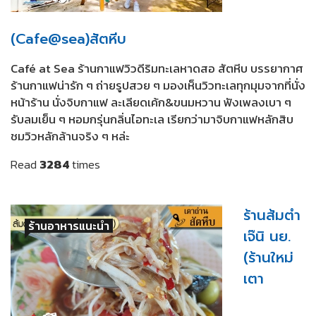
(Cafe@sea)สัตหีบ
Café at Sea ร้านกาแฟวิวดีริมทะเลหาดสอ สัตหีบ บรรยากาศ
ร้านกาแฟน่ารัก ๆ ถ่ายรูปสวย ๆ มองเห็นวิวทะเลทุกมุมจากที่นั่ง
หน้าร้าน นั่งจิบกาแฟ ละเลียดเค้ก&ขนมหวาน ฟังเพลงเบา ๆ
รับลมเย็น ๆ หอมกรุ่นกลิ่นไอทะเล เรียกว่ามาจิบกาแฟหลักสิบ
ชมวิวหลักล้านจริง ๆ หล่ะ
Read
3284
times
ร้านส้มตำ
ร้านอาหารแนะนำ
เจ๊นิ นย.
(ร้านใหม่
เตา