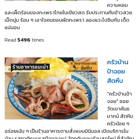
ความหอม
และเผ็ดร้อนของกะเพราไทยใบเขียวสด รับประทานกับข้าวสวย
เม็ดนุ่ม ร้อน ๆ เอาใจคนชอบผัดกะเพรา ลองแวะไปชิมกัน เด็ด
แน่นอน
Read
5496
times
ครัวบ้าน
ร้านอาหารแนะนำ
ป้าจอย
สัตหีบ
"ครัวบ้านป้า
จอย" ซอย
วัดเขาคันธ
มาทน์ สัตหีบ
ครัวน้อย ๆ
อร่อยเน้น ๆ เป็นร้านอาหารตามสั่งแบบมินิมอล เปิดบริการใน
บ้าน รสชาติแบบรสมือของแม่ วัตถุดิบของร้านสดใหม่ ที่สำคัญ